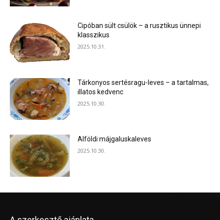
Cipóban sült csülök – a rusztikus ünnepi
klasszikus
2025.10.31.
Tárkonyos sertésragu-leves – a tartalmas,
illatos kedvenc
2025.10.30.
Alföldi májgaluskaleves
2025.10.30.
A szerkesztő ajánlata