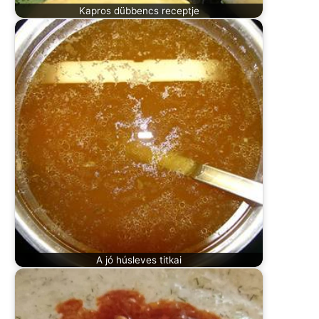
Kapros dübbencs receptje
A jó húsleves titkai