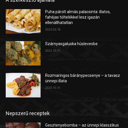
Puha párolt almás palacsinta: illatos,
fahéjas töltelékkel lesz igazán
ellenállhatatlan
2026.06.18.
Szárnyasgaluska húslevesbe
2025.10.31.
Rozmaringos báránypecsenye – a tavasz
ünnepi illata
2025.10.31.
Nepszerű receptek
Gesztenyebomba – az ünnepi klasszikus