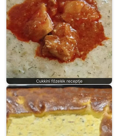
Cukkini főzelék receptje