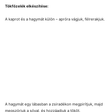
Tökfőzelék elkészítése:
A kaprot és a hagymát külön – apróra vágjuk, félrerakjuk.
A hagymát egy lábasban a zsiradékon megpirítjuk, majd
megszórjuk a sóval, és hozzáadjuk a tököt.