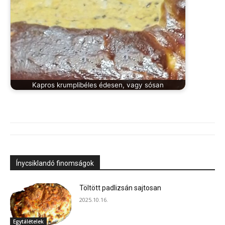
Kapros krumplibéles édesen, vagy sósan
Ínycsiklandó finomságok
Töltött padlizsán sajtosan
2025.10.16.
Egytálételek