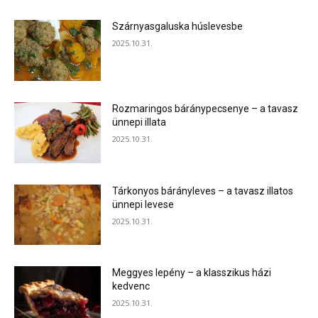
Szárnyasgaluska húslevesbe
2025.10.31.
Rozmaringos báránypecsenye – a tavasz
ünnepi illata
2025.10.31.
Tárkonyos bárányleves – a tavasz illatos
ünnepi levese
2025.10.31.
Meggyes lepény – a klasszikus házi
kedvenc
2025.10.31.