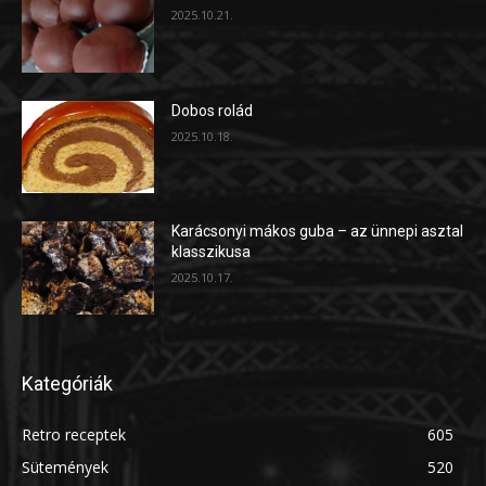
2025.10.21.
Dobos rolád
2025.10.18.
Karácsonyi mákos guba – az ünnepi asztal
klasszikusa
2025.10.17.
Kategóriák
Retro receptek
605
Sütemények
520