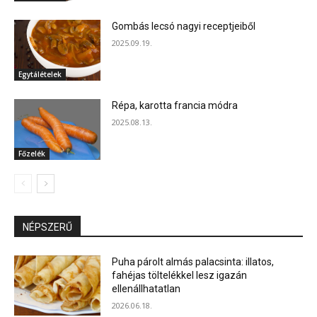
Gombás lecsó nagyi receptjeiből
2025.09.19.
Egytálételek
Répa, karotta francia módra
2025.08.13.
Főzelék
NÉPSZERŰ
Puha párolt almás palacsinta: illatos,
fahéjas töltelékkel lesz igazán
ellenállhatatlan
2026.06.18.