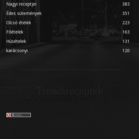
Nagyi receptjei
383
Édes sütemények
351
Olcsó ételek
223
Főételek
163
Húsételek
131
karácsonyi
120
Trendireceptek