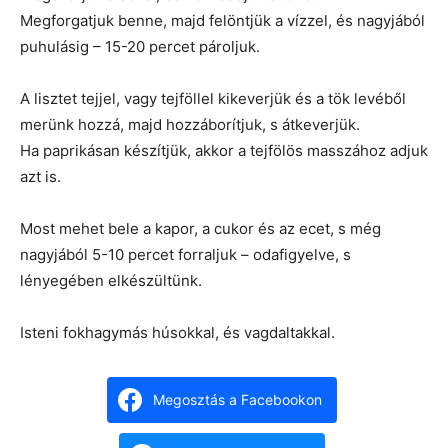
Megforgatjuk benne, majd felöntjük a vízzel, és nagyjából
puhulásig – 15-20 percet pároljuk.
A lisztet tejjel, vagy tejföllel kikeverjük és a tök levéből
merünk hozzá, majd hozzáborítjuk, s átkeverjük.
Ha paprikásan készítjük, akkor a tejfölös masszához adjuk
azt is.
Most mehet bele a kapor, a cukor és az ecet, s még
nagyjából 5-10 percet forraljuk – odafigyelve, s
lényegében elkészültünk.
Isteni fokhagymás húsokkal, és vagdaltakkal.
Megosztás a Facebookon