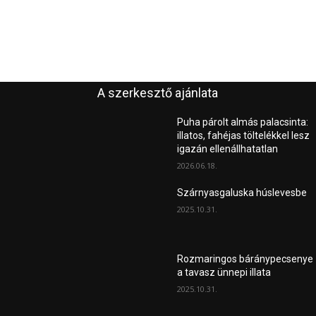
A szerkesztő ajánlata
Puha párolt almás palacsinta:
illatos, fahéjas töltelékkel lesz
igazán ellenállhatatlan
2026.06.18.
Szárnyasgaluska húslevesbe
2025.10.31.
Rozmaringos báránypecsenye
a tavasz ünnepi illata
2025.10.31.