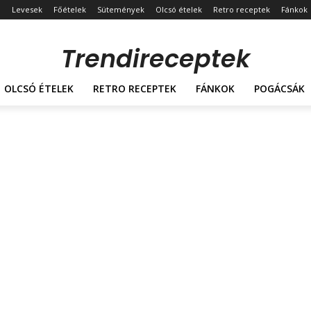
Levesek
Főételek
Sütemények
Olcsó ételek
Retro receptek
Fánkok
Trendireceptek
OLCSÓ ÉTELEK
RETRO RECEPTEK
FÁNKOK
POGÁCSÁK