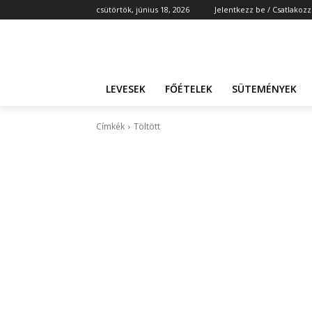
csütörtök, június 18, 2026
Jelentkezz be / Csatlakozz
LEVESEK
FŐÉTELEK
SÜTEMÉNYEK
Címkék
Töltött