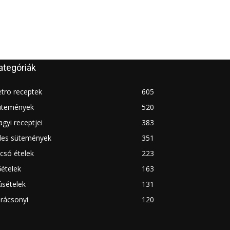
ategóriák
tro receptek
605
ütemények
520
gyi receptjei
383
des sütemények
351
csó ételek
223
ételek
163
úsételek
131
rácsonyi
120