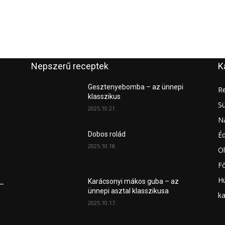
Nepszerű receptek
K
Gesztenyebomba – az ünnepi
Re
klasszikus
S
2025.10.21.
Na
É
Dobos rolád
2025.10.18.
Ol
Fő
H
Karácsonyi mákos guba – az
 –
ünnepi asztal klasszikusa
ka
2025.10.17.