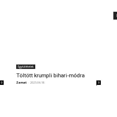
Egytálételek
Töltött krumpli bihari-módra
Zamat
-
2025.06.18.
0
0