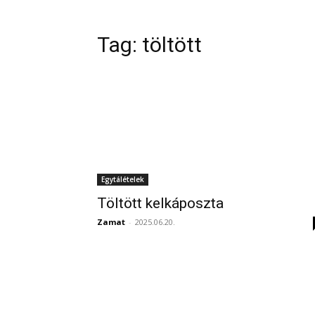
Tag:
töltött
Egytálételek
Töltött kelkáposzta
Zamat
-
2025.06.20.