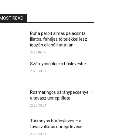
MOST READ
Puha párolt almás palacsinta:
illatos, fahéjas töltelékkel lesz
igazán ellenállhatatlan
2026.06.18.
Szárnyasgaluska húslevesbe
2025.10.31.
Rozmaringos báránypecsenye –
a tavasz ünnepi illata
2025.10.31.
Tárkonyos bárányleves – a
tavasz illatos ünnepi levese
2025.10.31.