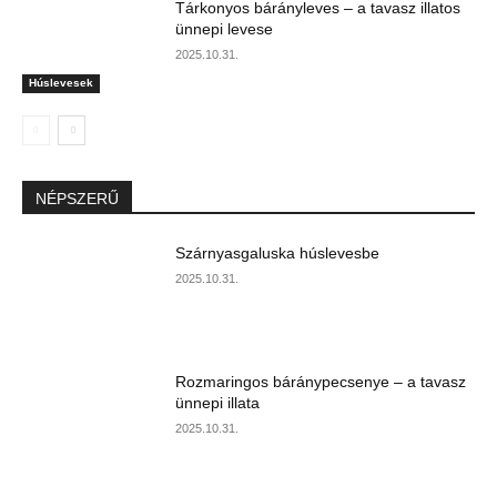
Tárkonyos bárányleves – a tavasz illatos
ünnepi levese
2025.10.31.
Húslevesek
NÉPSZERŰ
Szárnyasgaluska húslevesbe
2025.10.31.
Rozmaringos báránypecsenye – a tavasz
ünnepi illata
2025.10.31.