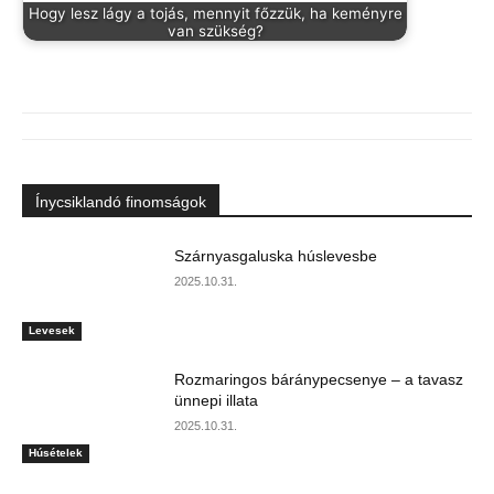
Hogy lesz lágy a tojás, mennyit főzzük, ha keményre
van szükség?
Ínycsiklandó finomságok
Szárnyasgaluska húslevesbe
2025.10.31.
Levesek
Rozmaringos báránypecsenye – a tavasz
ünnepi illata
2025.10.31.
Húsételek