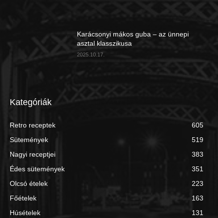
Karácsonyi mákos guba – az ünnepi
asztal klasszikusa
2025.10.17.
Kategóriák
Retro receptek
605
Sütemények
519
Nagyi receptjei
383
Édes sütemények
351
Olcsó ételek
223
Főételek
163
Húsételek
131