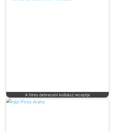
A híres debreceni kolbász receptje