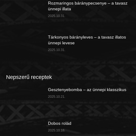
Rozmaringos báránypecsenye – a tavasz
ünnepi illata
2025.10.31.
Tárkonyos bárányleves – a tavasz illatos
ünnepi levese
2025.10.31.
Nepszerű receptek
Gesztenyebomba – az ünnepi klasszikus
2025.10.21.
Dobos rolád
2025.10.18.