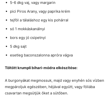
5-6 dkg vaj, vagy margarin
pici Piros Arany, vagy paprika krém
tejföl a tálaláshoz egy kis pohárral
só 1 mokkáskanálnyi
bors egy jó csipetnyi
5 dkg sajt
esetleg baconszalonna apróra vágva
Töltött krumpli bihari-módra elkészítése:
A burgonyákat megmossuk, majd vagy enyhén sós vízben
megpároljuk egészében, héjával együtt, vagy fóliába
csavartan megsütjük őket a sütőben.