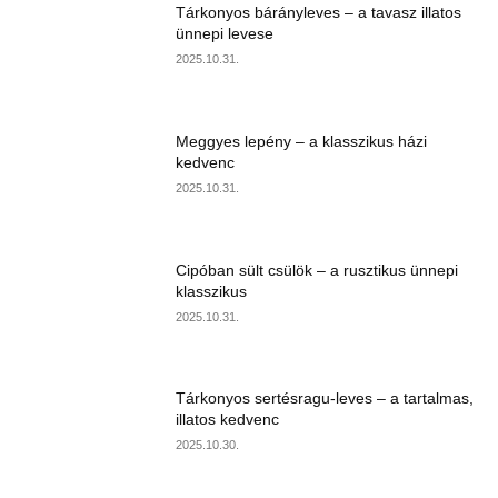
Tárkonyos bárányleves – a tavasz illatos
ünnepi levese
2025.10.31.
Meggyes lepény – a klasszikus házi
kedvenc
2025.10.31.
Cipóban sült csülök – a rusztikus ünnepi
klasszikus
2025.10.31.
Tárkonyos sertésragu-leves – a tartalmas,
illatos kedvenc
2025.10.30.