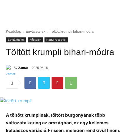
Kezdőlap
Egytálételek
Töltött krumpli bihari-módra
Egytálételek
Főételek
Nagyi receptjei
Töltött krumpli bihari-módra
By
Zamat
2025.06.18.
A töltött krumplinak, töltött burgonyának több
változata kering az országban, ez egy kellemes
kolbászos variáció. Frissen, melegen rendkívül finom.