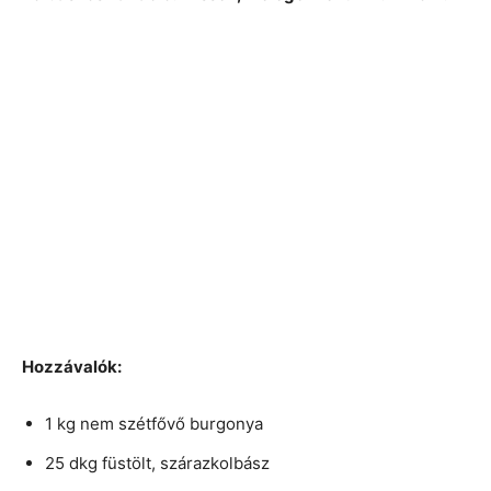
Hozzávalók:
1 kg nem szétfővő burgonya
25 dkg füstölt, szárazkolbász