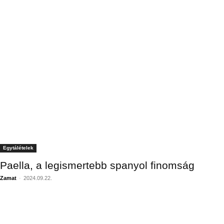
Egytálételek
Paella, a legismertebb spanyol finomság
Zamat
-
2024.09.22.