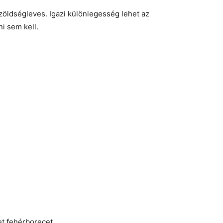
öldségleves. Igazi különlegesség lehet az
i sem kell.
et fehérborecet