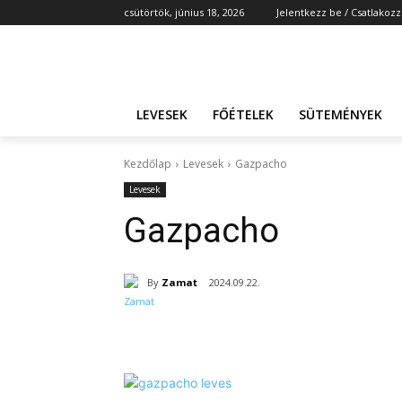
csütörtök, június 18, 2026
Jelentkezz be / Csatlakozz
LEVESEK
FŐÉTELEK
SÜTEMÉNYEK
Kezdőlap
Levesek
Gazpacho
Levesek
Gazpacho
By
Zamat
2024.09.22.
Részvény