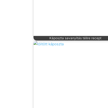
Káposzta savanyítás télire recept