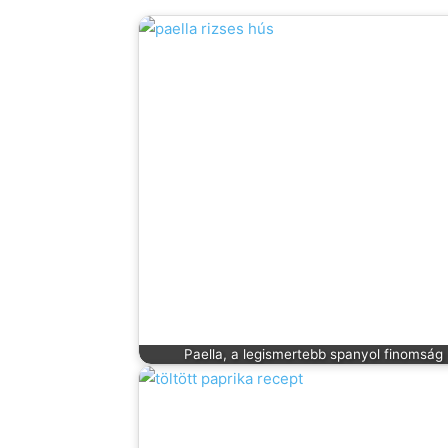
Paella, a legismertebb spanyol finomság