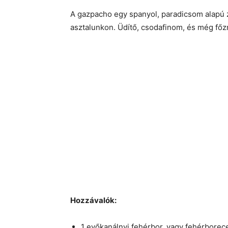
A gazpacho egy spanyol, paradicsom alapú z
asztalunkon. Üdítő, csodafinom, és még főzn
Hozzávalók:
1 evőkanálnyi fehérbor, vagy fehérborec