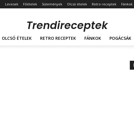
Levesek
Főételek
Sütemények
Olcsó ételek
Retro receptek
Fánkok
Trendireceptek
OLCSÓ ÉTELEK
RETRO RECEPTEK
FÁNKOK
POGÁCSÁK