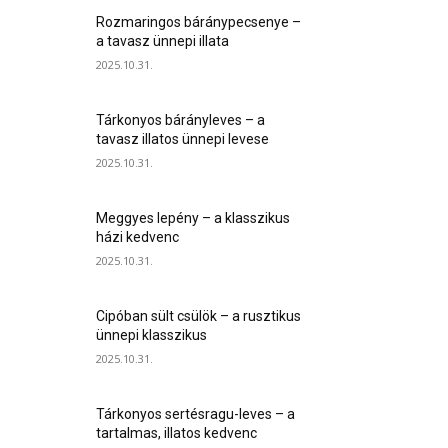
Rozmaringos báránypecsenye –
a tavasz ünnepi illata
2025.10.31.
Tárkonyos bárányleves – a
tavasz illatos ünnepi levese
2025.10.31.
Meggyes lepény – a klasszikus
házi kedvenc
2025.10.31.
Cipóban sült csülök – a rusztikus
ünnepi klasszikus
2025.10.31.
Tárkonyos sertésragu-leves – a
tartalmas, illatos kedvenc