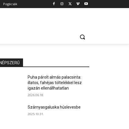
Pogácsák
NÉPSZERŰ
Puha párolt almás palacsinta:
illatos, fahéjas töltelékkel lesz
igazán ellenállhatatlan
2026.06.18.
Szárnyasgaluska húslevesbe
2025.10.31.