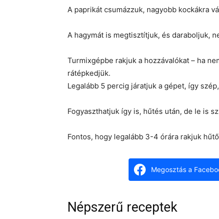
A paprikát csumázzuk, nagyobb kockákra vá
A hagymát is megtisztítjuk, és daraboljuk, n
Turmixgépbe rakjuk a hozzávalókat – ha nem 
rátépkedjük.
Legalább 5 percig járatjuk a gépet, így szé
Fogyaszthatjuk így is, hűtés után, de le is s
Fontos, hogy legalább 3-4 órára rakjuk hűt
Megosztás a Facebo
Népszerű receptek