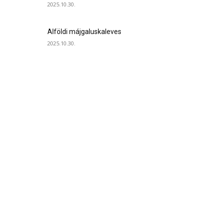
2025.10.30.
Alföldi májgaluskaleves
2025.10.30.