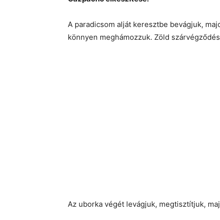
A paradicsom alját keresztbe bevágjuk, majd
könnyen meghámozzuk. Zöld szárvégződését 
Az uborka végét levágjuk, megtisztítjuk, ma