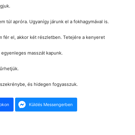
gjuk.
em túl apróra. Ugyanígy járunk el a fokhagymával is.
fér el, akkor két részletben. Tetejére a kenyeret
p, egyenleges masszát kapunk.
zűrhetjük.
őszekrénybe, és hidegen fogyasszuk.
okon
Küldés Messengerben