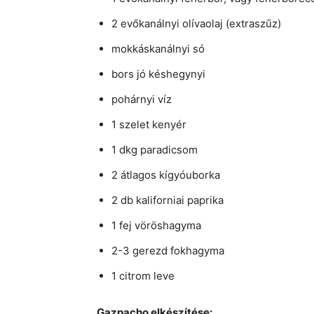
2 evőkanálnyi olívaolaj (extraszűz)
mokkáskanálnyi só
bors jó késhegynyi
pohárnyi víz
1 szelet kenyér
1 dkg paradicsom
2 átlagos kígyóuborka
2 db kaliforniai paprika
1 fej vöröshagyma
2-3 gerezd fokhagyma
1 citrom leve
Gazpacho elkészítése: