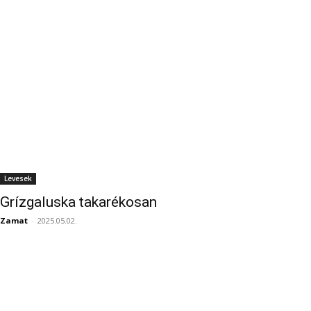
Levesek
Grízgaluska takarékosan
Zamat
-
2025.05.02.