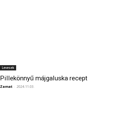
Levesek
Pillekönnyű májgaluska recept
Zamat
-
2024.11.03.