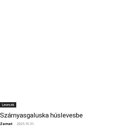
Levesek
Szárnyasgaluska húslevesbe
Zamat
-
2025.10.31.