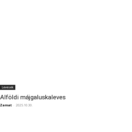
Levesek
Alföldi májgaluskaleves
Zamat
-
2025.10.30.