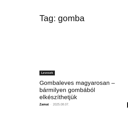
Tag:
gomba
Levesek
Gombaleves magyarosan –
bármilyen gombából
elkészíthetjük
Zamat
-
2025.08.07.