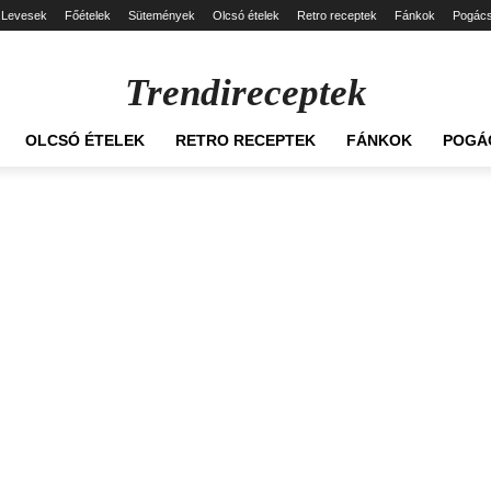
Levesek
Főételek
Sütemények
Olcsó ételek
Retro receptek
Fánkok
Pogác
Trendireceptek
OLCSÓ ÉTELEK
RETRO RECEPTEK
FÁNKOK
POGÁ