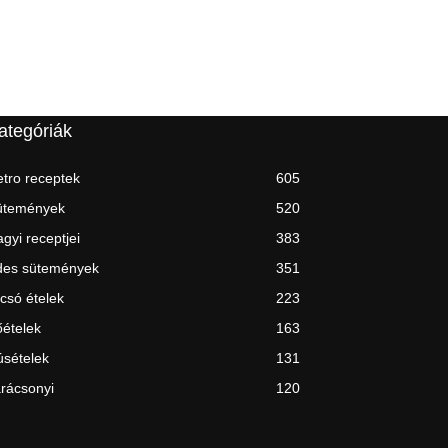
ategóriák
tro receptek
605
ütemények
520
gyi receptjei
383
des sütemények
351
csó ételek
223
ételek
163
sételek
131
rácsonyi
120