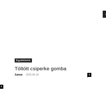
Egytálételek
Töltött csiperke gomba
Zamat
-
2025.06.18.
0
0