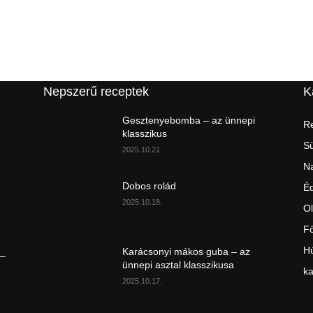
Nepszerű receptek
K
Gesztenyebomba – az ünnepi
Re
klasszikus
S
2025.10.21.
Na
Dobos rolád
É
2025.10.18.
Ol
Fő
Hú
Karácsonyi mákos guba – az
 –
ünnepi asztal klasszikusa
ka
2025.10.17.