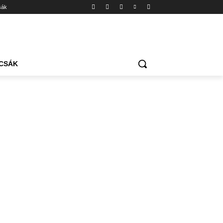
sák
CSÁK