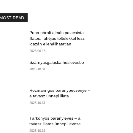
MOST READ
Puha párolt almás palacsinta:
illatos, fahéjas töltelékkel lesz
igazán ellenállhatatlan
2026.06.18.
Szárnyasgaluska húslevesbe
2025.10.31.
Rozmaringos báránypecsenye –
a tavasz ünnepi illata
2025.10.31.
Tárkonyos bárányleves – a
tavasz illatos ünnepi levese
2025.10.31.