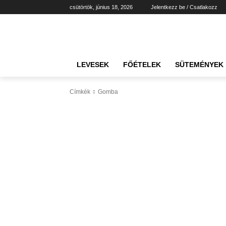
csütörtök, június 18, 2026
Jelentkezz be / Csatlakozz
LEVESEK
FŐÉTELEK
SÜTEMÉNYEK
Címkék
Gomba