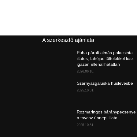
A szerkesztő ajánlata
Puha párolt almás palacsinta:
illatos, fahéjas töltelékkel lesz
igazán ellenállhatatlan
2026.06.18.
Szárnyasgaluska húslevesbe
2025.10.31.
Rozmaringos báránypecsenye
a tavasz ünnepi illata
2025.10.31.