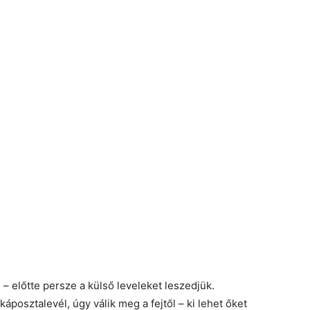
– előtte persze a külső leveleket leszedjük.
posztalevél, úgy válik meg a fejtől – ki lehet őket