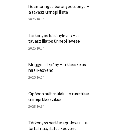
Rozmaringos báránypecsenye –
a tavasz ünnepi illata
2025.10.31.
Tárkonyos bárányleves – a
tavasz illatos ünnepi levese
2025.10.31.
Meggyes lepény – a klasszikus
házi kedvenc
2025.10.31.
Cipóban sült csülök – a rusztikus
ünnepi klasszikus
2025.10.31.
Tárkonyos sertésragu-leves – a
tartalmas, illatos kedvenc