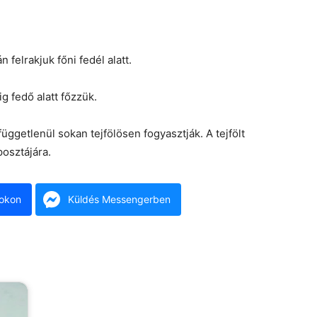
 felrakjuk főni fedél alatt.
g fedő alatt főzzük.
üggetlenül sokan tejfölösen fogyasztják. A tejfölt
posztájára.
okon
Küldés Messengerben