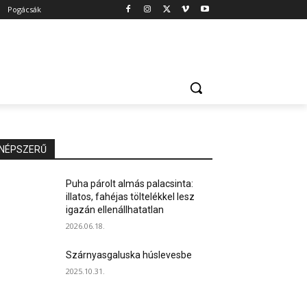
Pogácsák
NÉPSZERŰ
Puha párolt almás palacsinta:
illatos, fahéjas töltelékkel lesz
igazán ellenállhatatlan
2026.06.18.
Szárnyasgaluska húslevesbe
2025.10.31.