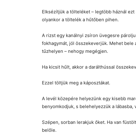
Elksézítjük a tölteléket – legtöbb háznál ez
olyankor a töltelék a hűtőben pihen.
A rizst egy kanálnyi zsíron üvegesre párolj
fokhagymát, jól összekeverjük. Mehet bele a
tűzhelyen – nehogy megégjen.
Ha kicsit hűlt, akkor a darálthússal összekev
Ezzel töltjük meg a káposztákat.
A levél közepére helyezünk egy kisebb marok
benyomkodjuk, s belehelyezzük a lábasba, va
Szépen, sorban lerakjuk őket. Ha van füstöl
belőle.