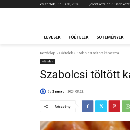
csütörtök, június 18, 2026
Jelentkezz be / Csatlakozz
LEVESEK
FŐÉTELEK
SÜTEMÉNYEK
Kezdőlap
Főételek
Szabolcsi töltött káposzta
Főételek
Szabolcsi töltött 
By
Zamat
2024.08.22.
Részvény