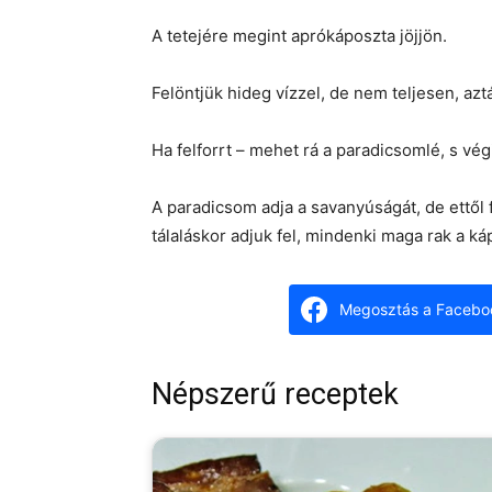
A tetejére megint aprókáposzta jöjjön.
Felöntjük hideg vízzel, de nem teljesen, aztán
Ha felforrt – mehet rá a paradicsomlé, s végi
A paradicsom adja a savanyúságát, de ettől f
tálaláskor adjuk fel, mindenki maga rak a ká
Megosztás a Facebo
Népszerű receptek