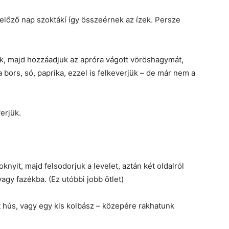
t előző nap szoktákí így összeérnek az ízek. Persze
uk, majd hozzáadjuk az apróra vágott vöröshagymát,
 bors, só, paprika, ezzel is felkeverjük – de már nem a
erjük.
nyit, majd felsodorjuk a levelet, aztán két oldalról
gy fazékba. (Ez utóbbi jobb ötlet)
t hús, vagy egy kis kolbász – közepére rakhatunk