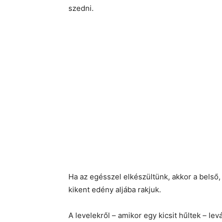
szedni.
Ha az egésszel elkészültünk, akkor a belső, 
kikent edény aljába rakjuk.
A levelekről – amikor egy kicsit hűltek – lev