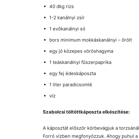
40 dkg rizs
1-2 kanálnyi zsír
1 evőkanálnyi só
bors minimum mokkáskanálnyi – őrölt
egy jó közepes vöröshagyma
1 teáskanálnyi fűszerpaprika
egy fej édeskáposzta
1 liter paradicsomlé
víz
Szabolcsi töltöttkáposzta elkészítése:
A káposztát először körbevágjuk a torzsánál 
Forró vízben megfonyózzuk. Ahogy puhul a ká