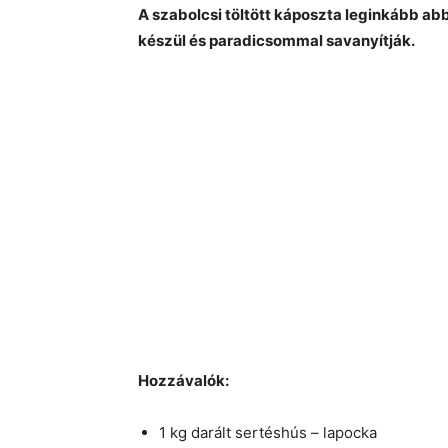
A szabolcsi töltött káposzta leginkább ab
készül és paradicsommal savanyítják.
Hozzávalók:
1 kg darált sertéshús – lapocka