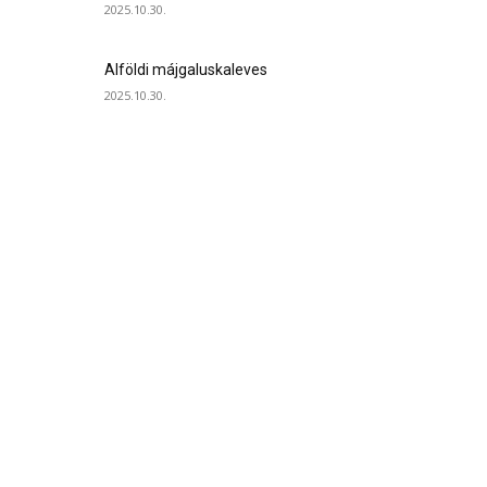
2025.10.30.
Alföldi májgaluskaleves
2025.10.30.