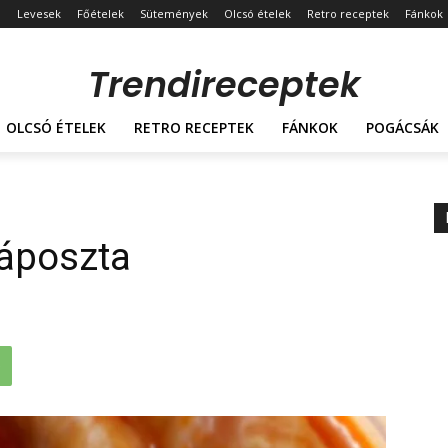
Levesek
Főételek
Sütemények
Olcsó ételek
Retro receptek
Fánkok
Trendireceptek
OLCSÓ ÉTELEK
RETRO RECEPTEK
FÁNKOK
POGÁCSÁK
káposzta