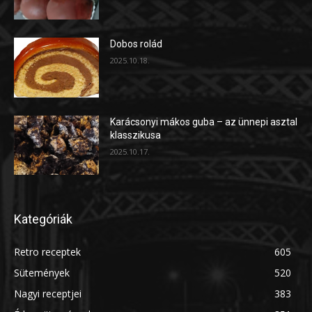
Dobos rolád
2025.10.18.
Karácsonyi mákos guba – az ünnepi asztal
klasszikusa
2025.10.17.
Kategóriák
Retro receptek
605
Sütemények
520
Nagyi receptjei
383