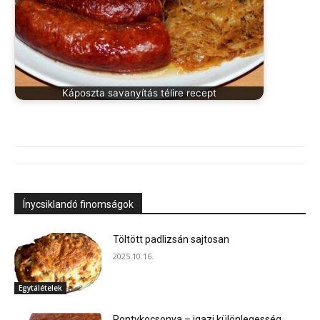
Káposzta savanyítás télire recept
Ínycsiklandó finomságok
Töltött padlizsán sajtosan
2025.10.16.
Egytálételek
Pontykocsonya – igazi különlegesség