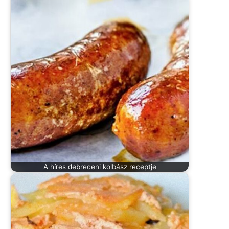
A híres debreceni kolbász receptje