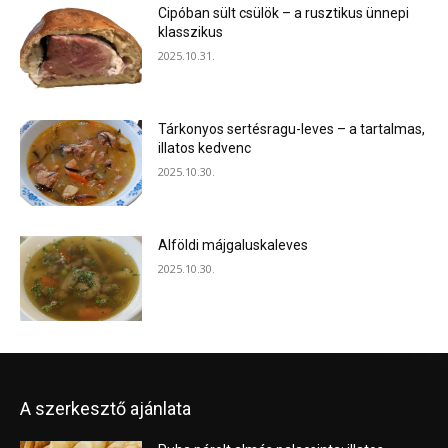
Cipóban sült csülök – a rusztikus ünnepi
klasszikus
2025.10.31.
Tárkonyos sertésragu-leves – a tartalmas,
illatos kedvenc
2025.10.30.
Alföldi májgaluskaleves
2025.10.30.
A szerkesztő ajánlata