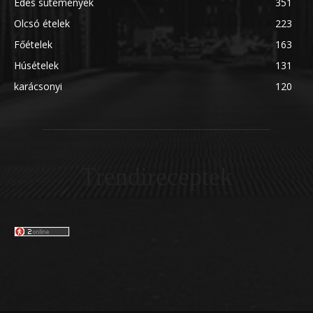
Édes sütemények
351
Olcsó ételek
223
Főételek
163
Húsételek
131
karácsonyi
120
Trendireceptek