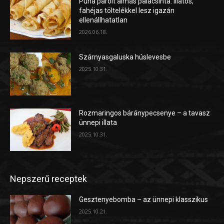
Puha párolt almás palacsinta: illatos,
fahéjas töltelékkel lesz igazán
ellenállhatatlan
2026.06.18.
Szárnyasgaluska húslevesbe
2025.10.31.
Rozmaringos báránypecsenye – a tavasz
ünnepi illata
2025.10.31.
Nepszerű receptek
Gesztenyebomba – az ünnepi klasszikus
2025.10.21.