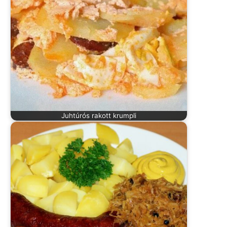
Juhtúrós rakott krumpli