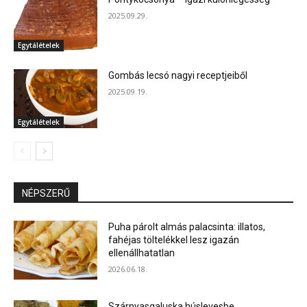
2025.09.29.
Egytálételek
Gombás lecsó nagyi receptjeiből
2025.09.19.
Egytálételek
NÉPSZERŰ
Puha párolt almás palacsinta: illatos,
fahéjas töltelékkel lesz igazán
ellenállhatatlan
2026.06.18.
Szárnyasgaluska húslevesbe