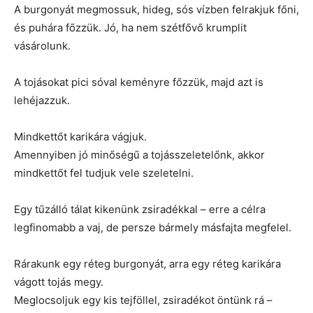
A burgonyát megmossuk, hideg, sós vízben felrakjuk főni,
és puhára főzzük. Jó, ha nem szétfővő krumplit
vásárolunk.
A tojásokat pici sóval keményre főzzük, majd azt is
lehéjazzuk.
Mindkettőt karikára vágjuk.
Amennyiben jó minőségű a tojásszeletelőnk, akkor
mindkettőt fel tudjuk vele szeletelni.
Egy tűzálló tálat kikenünk zsiradékkal – erre a célra
legfinomabb a vaj, de persze bármely másfajta megfelel.
Rárakunk egy réteg burgonyát, arra egy réteg karikára
vágott tojás megy.
Meglocsoljuk egy kis tejföllel, zsiradékot öntünk rá –