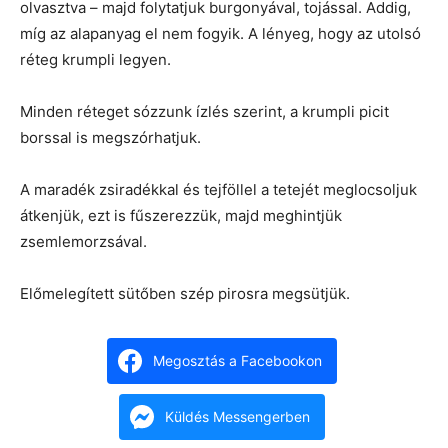
olvasztva – majd folytatjuk burgonyával, tojással. Addig,
míg az alapanyag el nem fogyik. A lényeg, hogy az utolsó
réteg krumpli legyen.
Minden réteget sózzunk ízlés szerint, a krumpli picit
borssal is megszórhatjuk.
A maradék zsiradékkal és tejföllel a tetejét meglocsoljuk
átkenjük, ezt is fűszerezzük, majd meghintjük
zsemlemorzsával.
Előmelegített sütőben szép pirosra megsütjük.
Megosztás a Facebookon
Küldés Messengerben