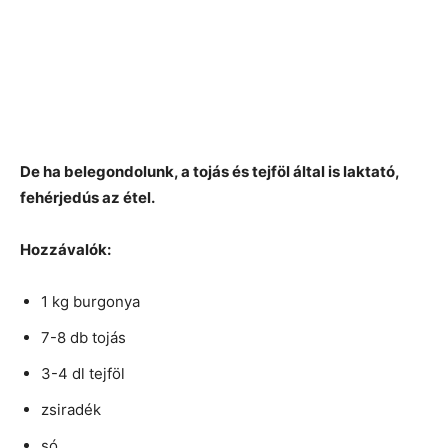
De ha belegondolunk, a tojás és tejföl által is laktató,
fehérjedús az étel.
Hozzávalók:
1 kg burgonya
7-8 db tojás
3-4 dl tejföl
zsiradék
só