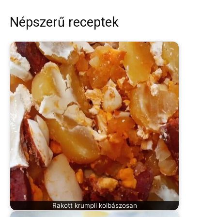
Népszerű receptek
Rakott krumpli kolbászosan