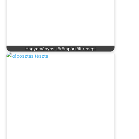
Hagyományos körömpörkölt recept