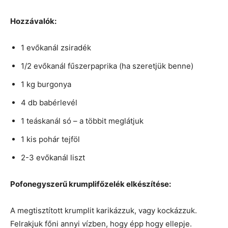
Hozzávalók:
1 evőkanál zsiradék
1/2 evőkanál fűszerpaprika (ha szeretjük benne)
1 kg burgonya
4 db babérlevél
1 teáskanál só – a többit meglátjuk
1 kis pohár tejföl
2-3 evőkanál liszt
Pofonegyszerű krumplifőzelék elkészítése:
A megtisztított krumplit karikázzuk, vagy kockázzuk.
Felrakjuk főni annyi vízben, hogy épp hogy ellepje.