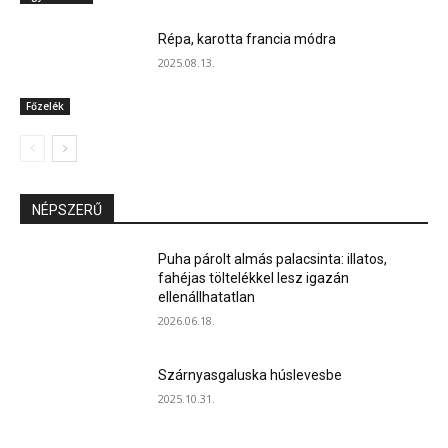
Répa, karotta francia módra
2025.08.13.
Főzelék
NÉPSZERŰ
Puha párolt almás palacsinta: illatos,
fahéjas töltelékkel lesz igazán
ellenállhatatlan
2026.06.18.
Szárnyasgaluska húslevesbe
2025.10.31.