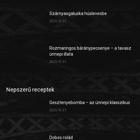
Szárnyasgaluska húslevesbe
2025.10.31.
Rozmaringos báránypecsenye – a tavasz
ünnepi illata
2025.10.31.
Nepszerű receptek
Gesztenyebomba – az ünnepi klasszikus
2025.10.21.
Dobos rolád