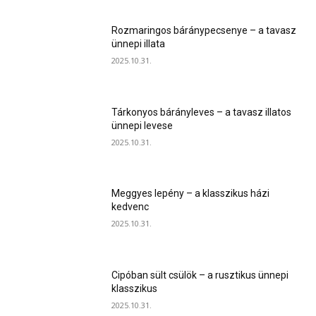
Rozmaringos báránypecsenye – a tavasz
ünnepi illata
2025.10.31.
Tárkonyos bárányleves – a tavasz illatos
ünnepi levese
2025.10.31.
Meggyes lepény – a klasszikus házi
kedvenc
2025.10.31.
Cipóban sült csülök – a rusztikus ünnepi
klasszikus
2025.10.31.