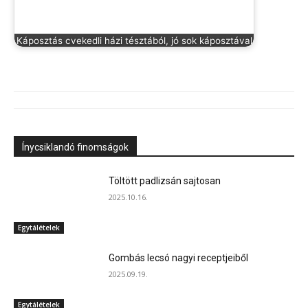
Káposztás cvekedli házi tésztából, jó sok káposztával
Ínycsiklandó finomságok
Töltött padlizsán sajtosan
2025.10.16.
Egytálételek
Gombás lecsó nagyi receptjeiből
2025.09.19.
Egytálételek