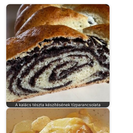
A kalács tészta készítésének tízparancsolata