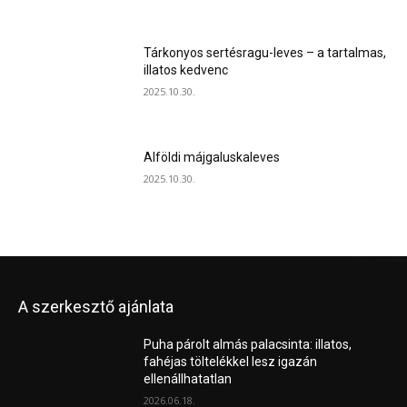
Tárkonyos sertésragu-leves – a tartalmas,
illatos kedvenc
2025.10.30.
Alföldi májgaluskaleves
2025.10.30.
A szerkesztő ajánlata
Puha párolt almás palacsinta: illatos,
fahéjas töltelékkel lesz igazán
ellenállhatatlan
2026.06.18.