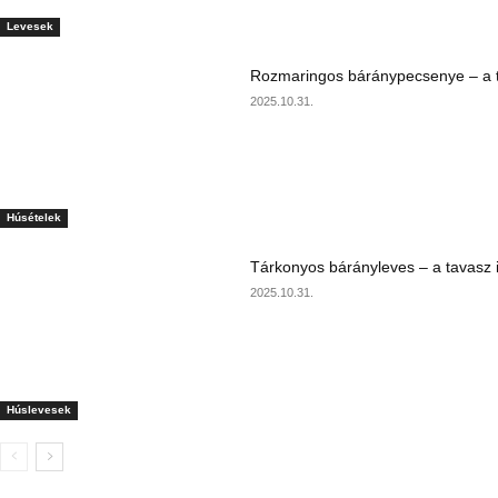
Levesek
Rozmaringos báránypecsenye – a ta
2025.10.31.
Húsételek
Tárkonyos bárányleves – a tavasz i
2025.10.31.
Húslevesek