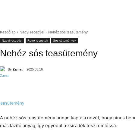
Kezdőlap
Nagyi receptjei
Nehéz sós teasütemény
Nagyi receptjei
Retro receptek
Sós sütemények
Nehéz sós teasütemény
By
Zamat
2025.03.16.
A nehéz sós teasütemény onnan kapta a nevét, hogy nincs ben
más lazító anyag, így egyedül a zsiradék teszi omlóssá.