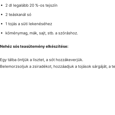
2 dl legalább 20 %-os tejszín
2 teáskanál só
1 tojás a süti lekenéséhez
köménymag, mák, sajt, stb. a szóráshoz.
Nehéz sós teasütemény elkészítése:
Egy tálba öntjük a lisztet, a sót hozzákeverjük.
Belemorzsoljuk a zsiradékot, hozzáadjuk a tojások sárgáját, a te