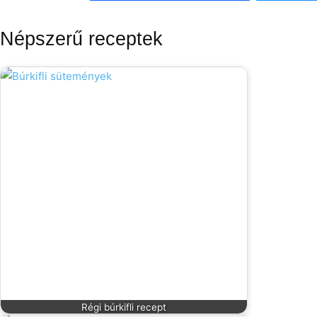
Népszerű receptek
Régi búrkifli recept