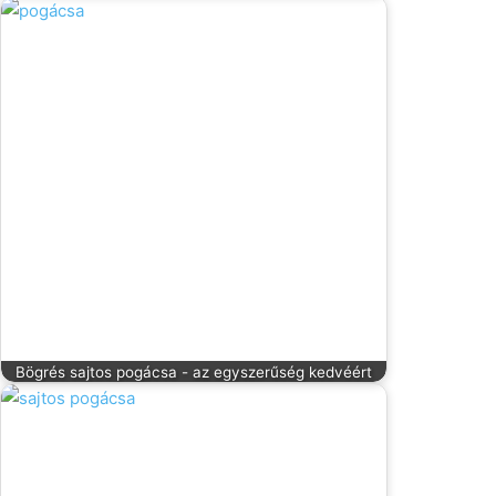
Bögrés sajtos pogácsa - az egyszerűség kedvéért