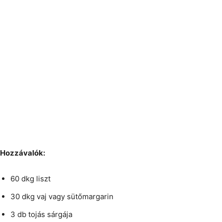
Hozzávalók:
60 dkg liszt
30 dkg vaj vagy sütőmargarin
3 db tojás sárgája