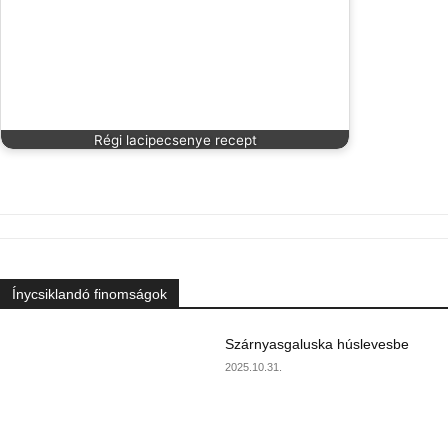
Régi lacipecsenye recept
Ínycsiklandó finomságok
Szárnyasgaluska húslevesbe
2025.10.31.