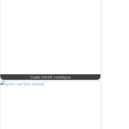
Csáki töltött rostélyos