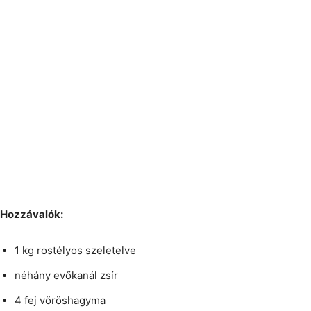
Hozzávalók:
1 kg rostélyos szeletelve
néhány evőkanál zsír
4 fej vöröshagyma