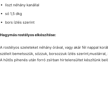
liszt néhány kanállal
só 1,5 dkg
bors ízlés szerint
Hagymás rostélyos elkészítése:
A rostélyos szeleteket néhány órával, vagy akár fél nappal korá
széleit bemetsszük, sózzuk, borsozzuk ízlés szerint,mustárral, 
A hűtős pihenés után forró zsírban hirtelensültet készítünk bel