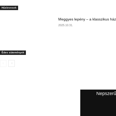
Húslevesek
Meggyes lepény – a klasszikus ház
2025.10.31.
Édes sütemények
A szerkesztő ajánlata
Nepszerű
Puha párolt almás palacsinta:
illatos, fahéjas töltelékkel lesz
igazán ellenállhatatlan