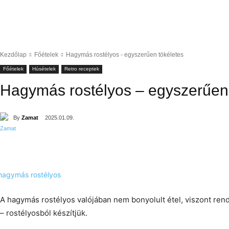
Kezdőlap
Főételek
Hagymás rostélyos - egyszerűen tökéletes
Főételek
Húsételek
Retro receptek
Hagymás rostélyos – egyszerűen 
By
Zamat
2025.01.09.
A hagymás rostélyos valójában nem bonyolult étel, viszont rend
– rostélyosból készítjük.