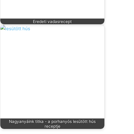
Eredeti vadasrecept
Nagyanyáink titka - a porhanyós lesütött hús
receptje