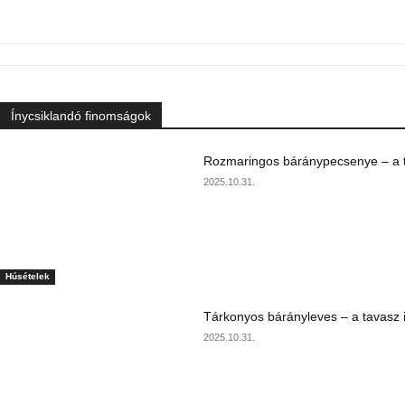
Ínycsiklandó finomságok
Rozmaringos báránypecsenye – a ta
2025.10.31.
Húsételek
Tárkonyos bárányleves – a tavasz i
2025.10.31.