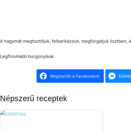
A hagymát megtisztítjuk, felkarikázzuk, megforgatjuk lisztben, é
Legfinomabb burgonyával.
Megosztás a Facebookon
Küldé
Népszerű receptek