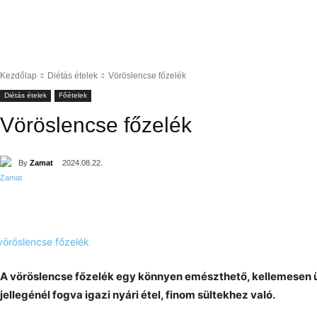
Kezdőlap
Diétás ételek
Vöröslencse főzelék
Diétás ételek
Főételek
Vöröslencse főzelék
By
Zamat
2024.08.22.
A vöröslencse főzelék egy könnyen emészthető, kellemesen ü
jellegénél fogva igazi nyári étel, finom sültekhez való.