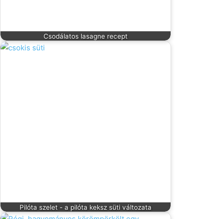
Csodálatos lasagne recept
Pilóta szelet - a pilóta keksz süti változata