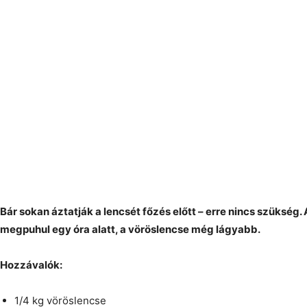
Bár sokan áztatják a lencsét főzés előtt – erre nincs szükség
megpuhul egy óra alatt, a vöröslencse még lágyabb.
Hozzávalók:
1/4 kg vöröslencse