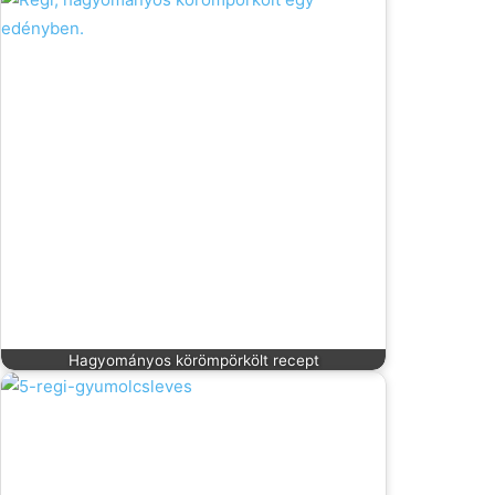
Hagyományos körömpörkölt recept