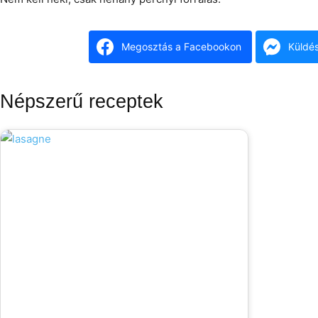
Megosztás a Facebookon
Küldé
Népszerű receptek