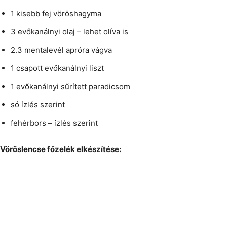
1 kisebb fej vöröshagyma
3 evőkanálnyi olaj – lehet olíva is
2.3 mentalevél apróra vágva
1 csapott evőkanálnyi liszt
1 evőkanálnyi sűrített paradicsom
só ízlés szerint
fehérbors – ízlés szerint
Vöröslencse főzelék elkészítése: