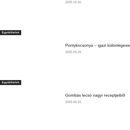
2025.10.16.
Egytálételek
Pontykocsonya – igazi különlegess
2025.09.29.
Egytálételek
Gombás lecsó nagyi receptjeiből
2025.09.19.