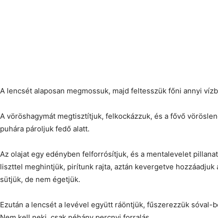
A lencsét alaposan megmossuk, majd feltesszük főni annyi vízb
A vöröshagymát megtisztítjuk, felkockázzuk, és a fővő vörösle
puhára pároljuk fedő alatt.
Az olajat egy edényben felforrósítjuk, és a mentalevelet pillanat
liszttel meghintjük, pirítunk rajta, aztán kevergetve hozzáadju
sütjük, de nem égetjük.
Ezután a lencsét a levével együtt ráöntjük, fűszerezzük sóval-bo
Nem kell neki, csak néhány percnyi forralás.