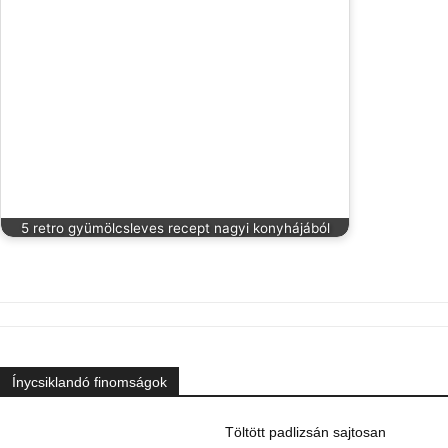
5 retro gyümölcsleves recept nagyi konyhájából
Ínycsiklandó finomságok
Töltött padlizsán sajtosan