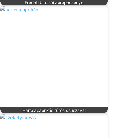
Eredeti brassói aprópecsenye
Harcsapaprikás túrós csuszával