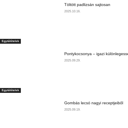
Töltött padlizsán sajtosan
2025.10.16.
Egytálételek
Pontykocsonya – igazi különlegess
2025.09.29.
Egytálételek
Gombás lecsó nagyi receptjeiből
2025.09.19.