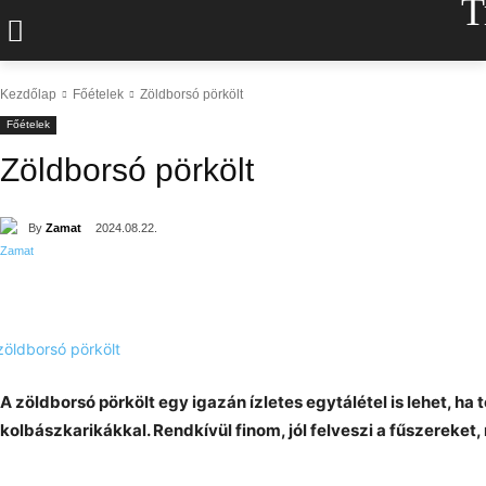
T
Kezdőlap
Főételek
Zöldborsó pörkölt
Főételek
Zöldborsó pörkölt
By
Zamat
2024.08.22.
A zöldborsó pörkölt egy igazán ízletes egytálétel is lehet, ha 
kolbászkarikákkal. Rendkívül finom, jól felveszi a fűszereket,