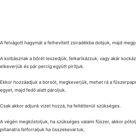
A felvágott hagymát a felhevített zsiradékba dobjuk, majd megp
A kolbásznak a bőrét leszedjük, felkarikázzuk, vagy akár kocká
elkeverjük és pár percig együtt pirítjuk.
Ekkor hozzáadjuk a borsót, megkeverjük, mehet rá a fűszerpapri
egyet, majd fedő alatt pároljuk.
Csak akkor adjunk vizet hozzá, ha feltétlenül szükséges.
A végén megkóstoljuk, ha szükséges valami fűszer, akkor pótolj
pillanatra felforraljuk ha összekevartuk.