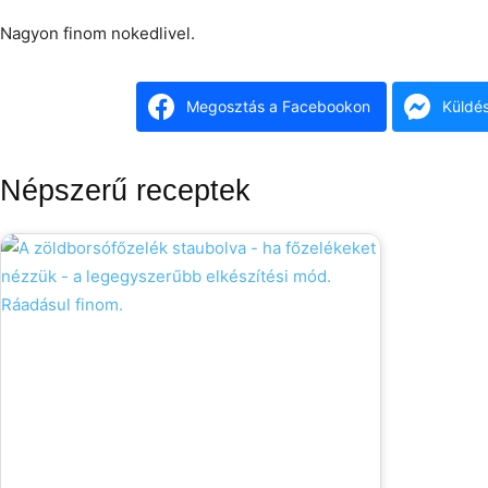
Nagyon finom nokedlivel.
Megosztás a Facebookon
Küldé
Népszerű receptek