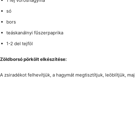
1 fej vöröshagyma
só
bors
teáskanálnyi fűszerpaprika
1-2 del tejföl
Zöldborsó pörkölt elkészítése:
A zsiradékot felhevítjük, a hagymát megtisztítjuk, leöblítjük, ma