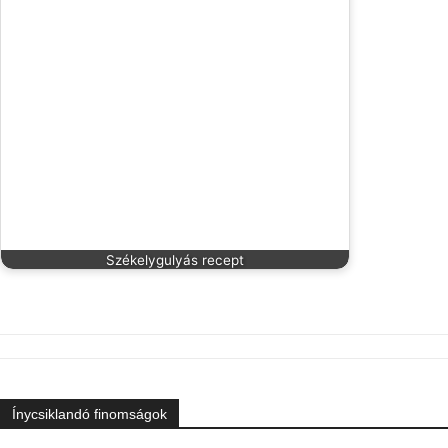
Székelygulyás recept
Ínycsiklandó finomságok