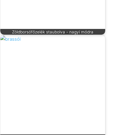
Zöldborsófőzelék staubolva - nagyi módra