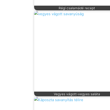
Régi csalamádé recept
Vegyes vágott-vegyes saláta