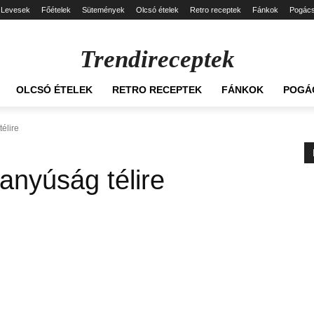
Levesek
Főételek
Sütemények
Olcsó ételek
Retro receptek
Fánkok
Pogác
Trendireceptek
OLCSÓ ÉTELEK
RETRO RECEPTEK
FÁNKOK
POGÁ
élire
anyúság télire