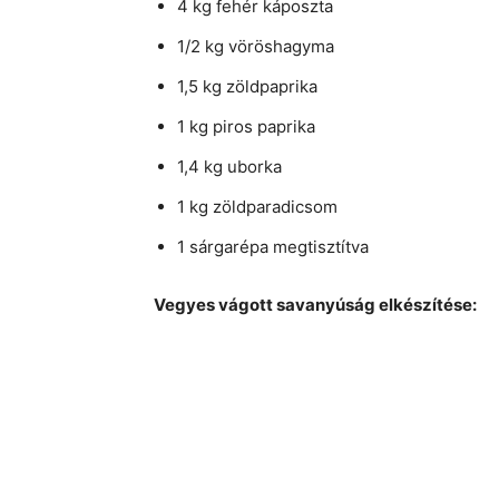
4 kg fehér káposzta
1/2 kg vöröshagyma
1,5 kg zöldpaprika
1 kg piros paprika
1,4 kg uborka
1 kg zöldparadicsom
1 sárgarépa megtisztítva
Vegyes vágott savanyúság elkészítése: