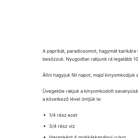
A paprikát, paradicsomot, hagymát karikára v
besózzuk. Nyugodtan rakjunk rá legalább 10
Állni hagyjuk fél napot, majd kinyomkodjuk a
Üvegekbe rakjuk a kinyomkodott savanyúság a
a következő lével öntjük le:
1/4 rész ecet
3/4 rész víz
literenként 4 mokkáskanálnyi cukor