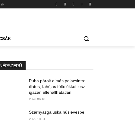
sák
CSÁK
NÉPSZERŰ
Puha párolt almás palacsinta:
illatos, fahéjas töltelékkel lesz
igazán ellenállhatatlan
2026.06.18.
Szárnyasgaluska húslevesbe
2025.10.31.