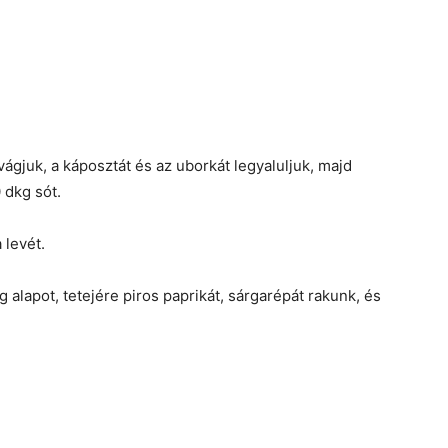
ágjuk, a káposztát és az uborkát legyaluljuk, majd
 dkg sót.
 levét.
lapot, tetejére piros paprikát, sárgarépát rakunk, és