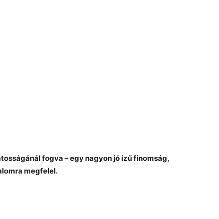
tosságánál fogva – egy nagyon jó ízű finomság,
alomra megfelel.