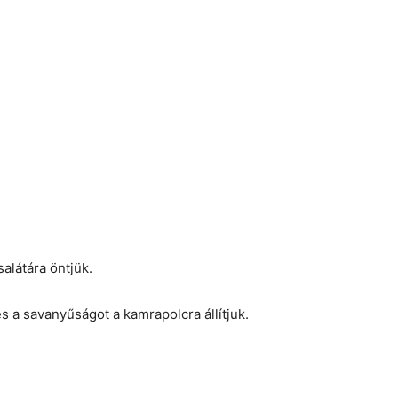
salátára öntjük.
 a savanyűságot a kamrapolcra állítjuk.