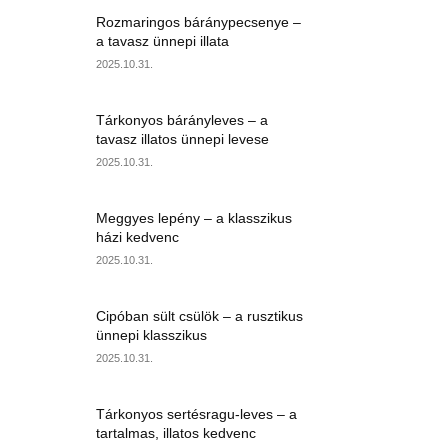
Rozmaringos báránypecsenye –
a tavasz ünnepi illata
2025.10.31.
Tárkonyos bárányleves – a
tavasz illatos ünnepi levese
2025.10.31.
Meggyes lepény – a klasszikus
házi kedvenc
2025.10.31.
Cipóban sült csülök – a rusztikus
ünnepi klasszikus
2025.10.31.
Tárkonyos sertésragu-leves – a
tartalmas, illatos kedvenc