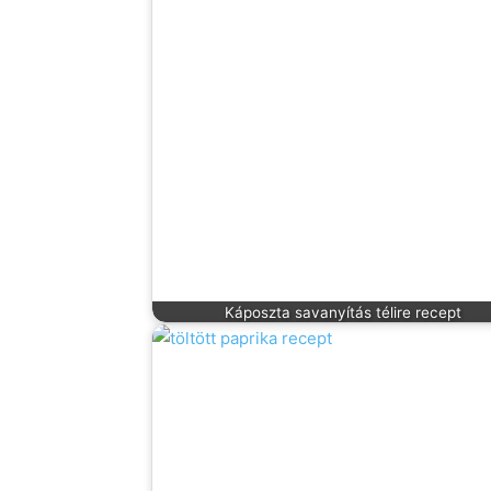
Káposzta savanyítás télire recept