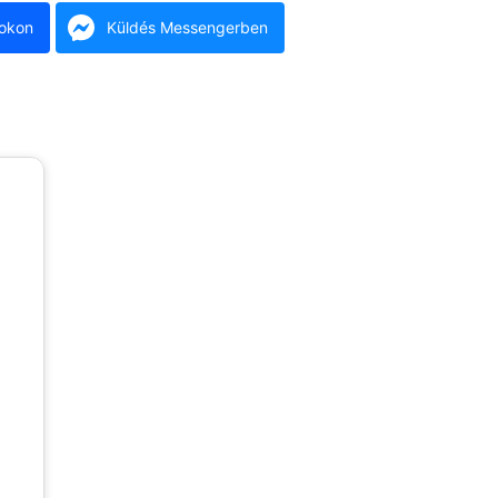
okon
Küldés Messengerben