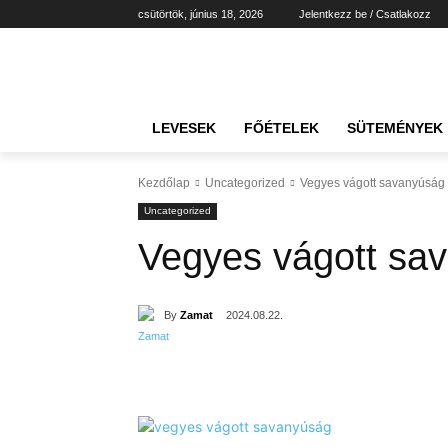
csütörtök, június 18, 2026
Jelentkezz be / Csatlakozz
LEVESEK
FŐÉTELEK
SÜTEMÉNYEK
Kezdőlap
Uncategorized
Vegyes vágott savanyúság t
Uncategorized
Vegyes vágott sav
By
Zamat
2024.08.22.
Részvény