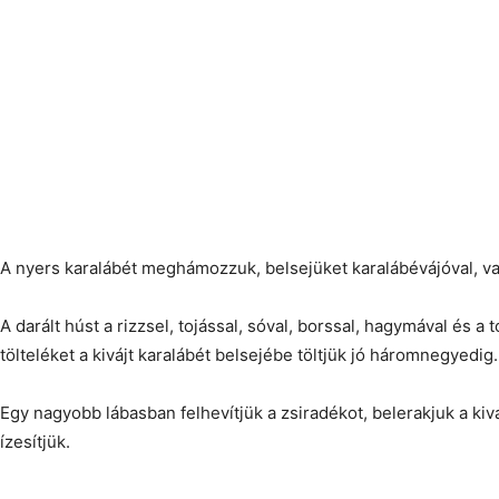
A nyers karalábét meghámozzuk, belsejüket karalábévájóval, vagy
A darált húst a rizzsel, tojással, sóval, borssal, hagymával és a
tölteléket a kivájt karalábét belsejébe töltjük jó háromnegyedig.
Egy nagyobb lábasban felhevítjük a zsiradékot, belerakjuk a kivá
ízesítjük.