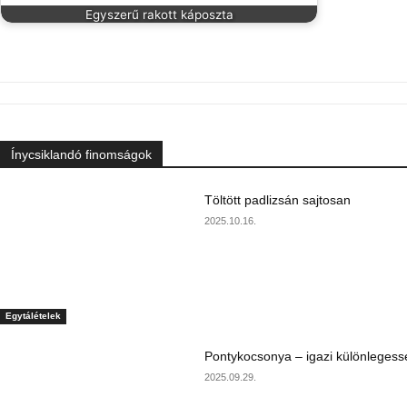
Egyszerű rakott káposzta
Ínycsiklandó finomságok
Töltött padlizsán sajtosan
2025.10.16.
Egytálételek
Pontykocsonya – igazi különlegess
2025.09.29.