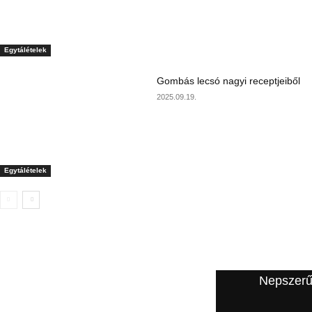
Egytálételek
Gombás lecsó nagyi receptjeiből
2025.09.19.
Egytálételek
A szerkesztő ajánlata
Nepszerű
Puha párolt almás palacsinta: