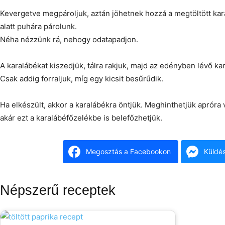
Kevergetve megpároljuk, aztán jöhetnek hozzá a megtöltött kara
alatt puhára párolunk.
Néha nézzünk rá, nehogy odatapadjon.
A karalábékat kiszedjük, tálra rakjuk, majd az edényben lévő kara
Csak addig forraljuk, míg egy kicsit besűrűdik.
Ha elkészült, akkor a karalábékra öntjük. Meghinthetjük apróra
akár ezt a karalábéfőzelékbe is belefőzhetjük.
Megosztás a Facebookon
Küldé
Népszerű receptek