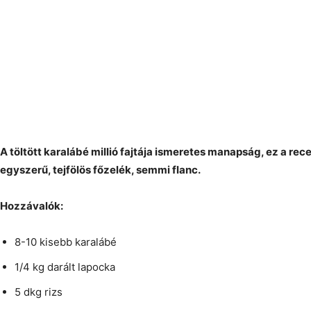
A töltött karalábé millió fajtája ismeretes manapság, ez a rec
egyszerű, tejfölös főzelék, semmi flanc.
Hozzávalók:
8-10 kisebb karalábé
1/4 kg darált lapocka
5 dkg rizs