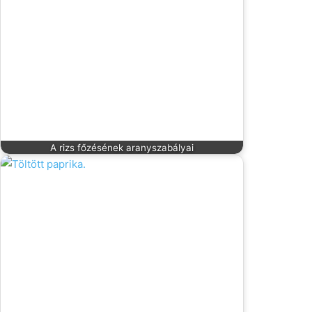
A rizs főzésének aranyszabályai