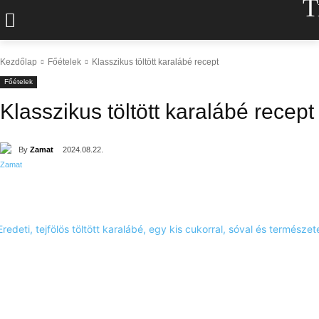
T
Kezdőlap
Főételek
Klasszikus töltött karalábé recept
Főételek
Klasszikus töltött karalábé recept
By
Zamat
2024.08.22.