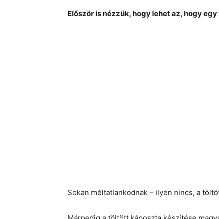
Először is nézzük, hogy lehet az, hogy egy
Sokan méltatlankodnak – ilyen nincs, a tölt
Márpedig a töltött káposzta készítése magya