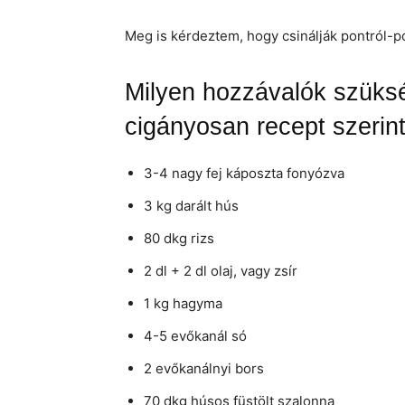
Meg is kérdeztem, hogy csinálják pontról-po
Milyen hozzávalók szüksé
cigányosan recept szerin
3-4 nagy fej káposzta fonyózva
3 kg darált hús
80 dkg rizs
2 dl + 2 dl olaj, vagy zsír
1 kg hagyma
4-5 evőkanál só
2 evőkanálnyi bors
70 dkg húsos füstölt szalonna