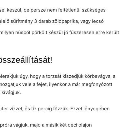
sel készül, de persze nem feltétlenül szükséges
lelő sűrítmény 3 darab zöldpaprika, vagy lecsó
rmilyen húsból pörkölt készül jó fűszeresen erre került
sszeállítását!
lerakjuk úgy, hogy a torzsát kiszedjük körbevágva, a
ozgatjuk vele a fejet, ilyenkor a már megfonyózott
 kivágjuk.
 liter vízzel, és tíz percig főzzük. Ezzel lényegében
próra vágjuk, majd a másik két deci olajon