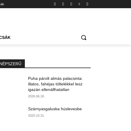
sák
CSÁK
NÉPSZERŰ
Puha párolt almás palacsinta:
illatos, fahéjas töltelékkel lesz
igazán ellenállhatatlan
2026.06.18.
Szárnyasgaluska húslevesbe
2025.10.31.