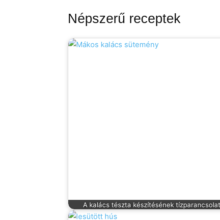
Népszerű receptek
A kalács tészta készítésének tízparancsola