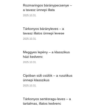
Rozmaringos báránypecsenye –
a tavasz ünnepi illata
2025.10.31.
Tárkonyos bárányleves – a
tavasz illatos ünnepi levese
2025.10.31.
Meggyes lepény – a klasszikus
házi kedvenc
2025.10.31.
Cipóban sült csülök – a rusztikus
ünnepi klasszikus
2025.10.31.
Tárkonyos sertésragu-leves – a
tartalmas, illatos kedvenc