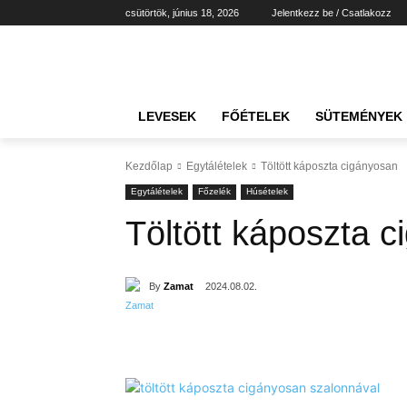
csütörtök, június 18, 2026
Jelentkezz be / Csatlakozz
LEVESEK
FŐÉTELEK
SÜTEMÉNYEK
Kezdőlap
Egytálételek
Töltött káposzta cigányosan
Egytálételek
Főzelék
Húsételek
Töltött káposzta 
By
Zamat
2024.08.02.
Részvény