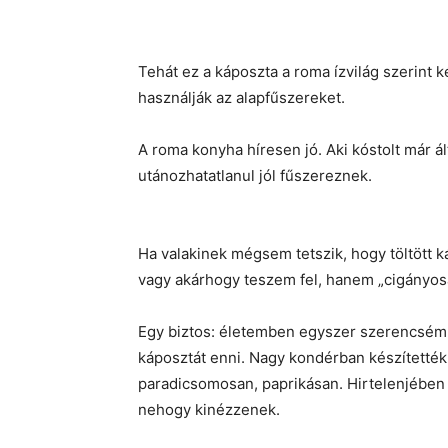
Tehát ez a káposzta a roma ízvilág szerint k
használják az alapfűszereket.
A roma konyha híresen jó. Aki kóstolt már ált
utánozhatatlanul jól fűszereznek.
Ha valakinek mégsem tetszik, hogy töltött 
vagy akárhogy teszem fel, hanem „cigányos
Egy biztos: életemben egyszer szerencsém vol
káposztát enni. Nagy kondérban készítették,
paradicsomosan, paprikásan. Hirtelenjében
nehogy kinézzenek.