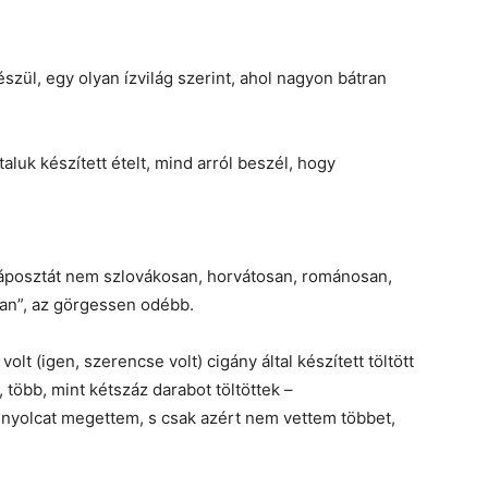
észül, egy olyan ízvilág szerint, ahol nagyon bátran
aluk készített ételt, mind arról beszél, hogy
káposztát nem szlovákosan, horvátosan, románosan,
an”, az görgessen odébb.
t (igen, szerencse volt) cigány által készített töltött
 több, mint kétszáz darabot töltöttek –
 nyolcat megettem, s csak azért nem vettem többet,