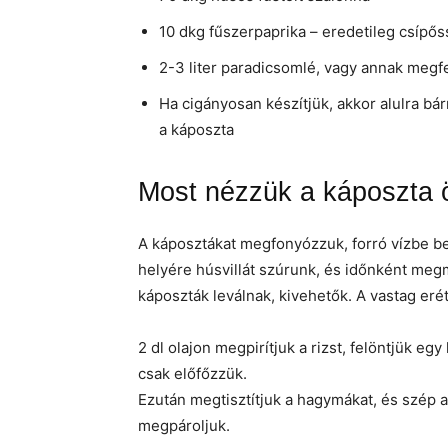
10 dkg fűszerpaprika – eredetileg csípős
2-3 liter paradicsomlé, vagy annak megfe
Ha cigányosan készítjük, akkor alulra bá
a káposzta
Most nézzük a káposzta ö
A káposztákat megfonyózzuk, forró vízbe be
helyére húsvillát szúrunk, és időnként megm
káposzták leválnak, kivehetők. A vastag erét
2 dl olajon megpirítjuk a rizst, felöntjük egy
csak előfőzzük.
Ezután megtisztítjuk a hagymákat, és szép a
megpároljuk.