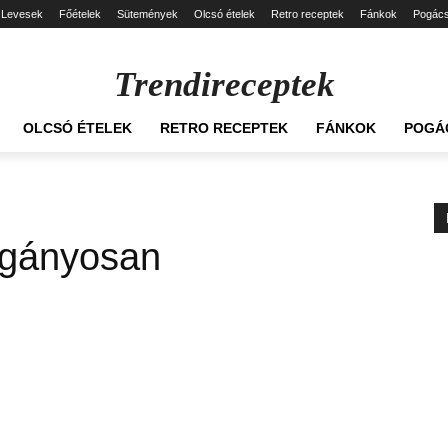
Levesek
Főételek
Sütemények
Olcsó ételek
Retro receptek
Fánkok
Pogác
Trendireceptek
OLCSÓ ÉTELEK
RETRO RECEPTEK
FÁNKOK
POGÁ
cigányosan