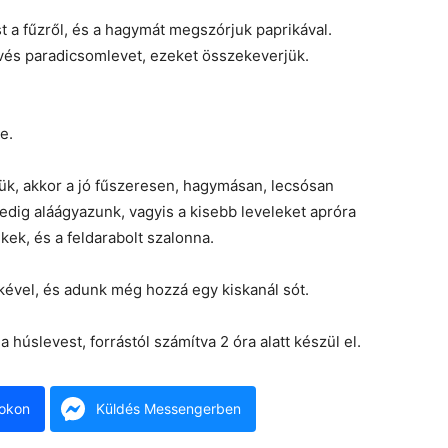
t a fűzről, és a hagymát megszórjuk paprikával.
kevés paradicsomlevet, ezeket összekeverjük.
e.
jük, akkor a jó fűszeresen, hagymásan, lecsósan
 pedig aláágyazunk, vagyis a kisebb leveleket apróra
ékek, és a feldarabolt szalonna.
ékével, és adunk még hozzá egy kiskanál sót.
a húslevest, forrástól számítva 2 óra alatt készül el.
okon
Küldés Messengerben