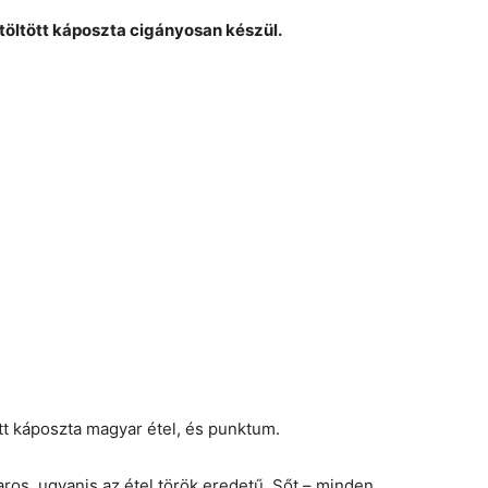
 töltött káposzta cigányosan készül.
ött káposzta magyar étel, és punktum.
ros, ugyanis az étel török eredetű. Sőt – minden