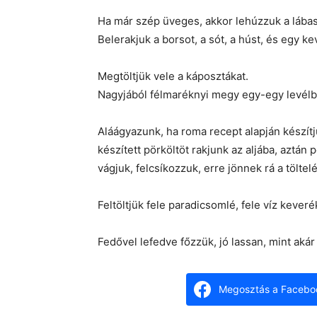
Ha már szép üveges, akkor lehúzzuk a lábas
Belerakjuk a borsot, a sót, a húst, és egy 
Megtöltjük vele a káposztákat.
Nagyjából félmaréknyi megy egy-egy levélb
Aláágyazunk, ha roma recept alapján készít
készített pörköltöt rakjunk az aljába, aztán
vágjuk, felcsíkozzuk, erre jönnek rá a töltel
Feltöltjük fele paradicsomlé, fele víz kever
Fedővel lefedve főzzük, jó lassan, mint akár 
Megosztás a Facebo