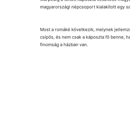
magyarországi népcsoport kialakított egy sajá
Most a romáké következik, melynek jellemző
csípős, és nem csak a káposzta fő benne, h
finomság a házban van.