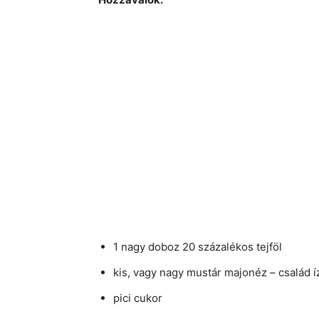
1 nagy doboz 20 százalékos tejföl
kis, vagy nagy mustár majonéz – család í
pici cukor