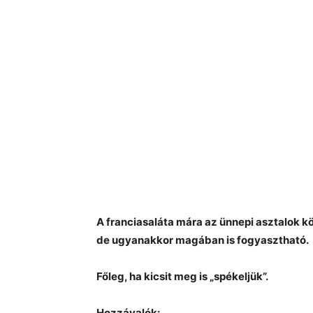
A franciasaláta mára az ünnepi asztalok kö
de ugyanakkor magában is fogyasztható.
Főleg, ha kicsit meg is „spékeljük”.
Hozzávalók: