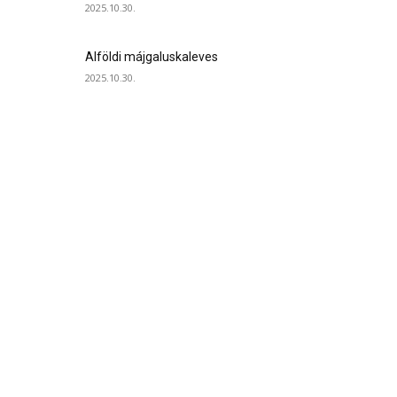
2025.10.30.
Alföldi májgaluskaleves
2025.10.30.