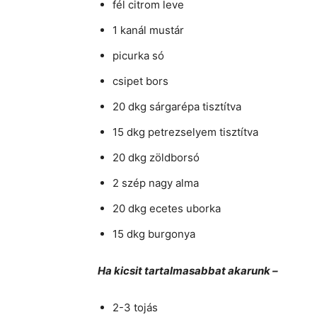
fél citrom leve
1 kanál mustár
picurka só
csipet bors
20 dkg sárgarépa tisztítva
15 dkg petrezselyem tisztítva
20 dkg zöldborsó
2 szép nagy alma
20 dkg ecetes uborka
15 dkg burgonya
Ha kicsit tartalmasabbat akarunk –
2-3 tojás