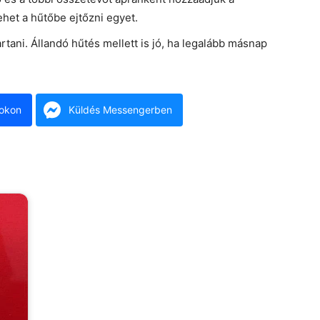
het a hűtőbe ejtőzni egyet.
artani. Állandó hűtés mellett is jó, ha legalább másnap
okon
Küldés Messengerben