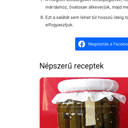
mártáshoz, óvatosan átkeverjük, majd me
Ezt a salátát sem lehet túl hosszú ideig t
elfogyasztjuk.
Megosztás a Facebo
Népszerű receptek