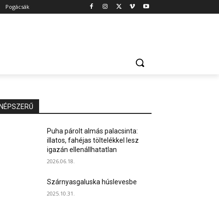
Pogácsák
NÉPSZERŰ
Puha párolt almás palacsinta:
illatos, fahéjas töltelékkel lesz
igazán ellenállhatatlan
2026.06.18.
Szárnyasgaluska húslevesbe
2025.10.31.