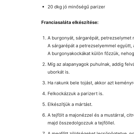
20 dkg jó minőségű parizer
Franciasaláta elkészítése:
A burgonyát, sárgarépát, petrezselymet 
A sárgarépát a petrezselyemmel együtt, 
A burgonyakockákat külön főzzük, nehog
Míg az alapanyagok puhulnak, addig felvá
uborkát is.
Ha rakunk bele tojást, akkor azt keményre
Felkockázzuk a parizert is.
Elkészítjük a mártást.
A tejfölt a majonézzel és a mustárral, citr
majd összedolgozzuk a tejföllel.
A megfőtt zöldségeket lecsöpögtetve, no