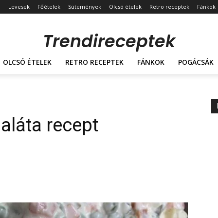
Levesek
Főételek
Sütemények
Olcsó ételek
Retro receptek
Fánkok
Trendireceptek
OLCSÓ ÉTELEK
RETRO RECEPTEK
FÁNKOK
POGÁCSÁK
aláta recept