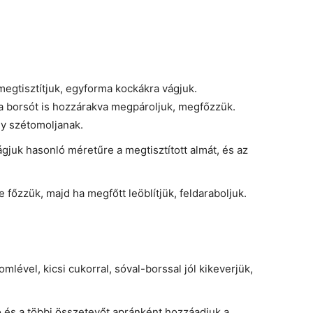
megtisztítjuk, egyforma kockákra vágjuk.
a borsót is hozzárakva megpároljuk, megfőzzük.
y szétomoljanak.
gjuk hasonló méretűre a megtisztított almát, és az
 főzzük, majd ha megfőtt leöblítjük, feldaraboljuk.
omlével, kicsi cukorral, sóval-borssal jól kikeverjük,
 és a többi összetevőt apránként hozzáadjuk a