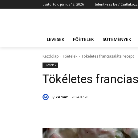
csütörtök, június 18, 2026
Jelentkezz be / Csatlakozz
LEVESEK
FŐÉTELEK
SÜTEMÉNYEK
Kezdőlap
Főételek
Tökéletes franciasaláta recept
Főételek
Tökéletes francias
By
Zamat
2024.07.20.
Részvény