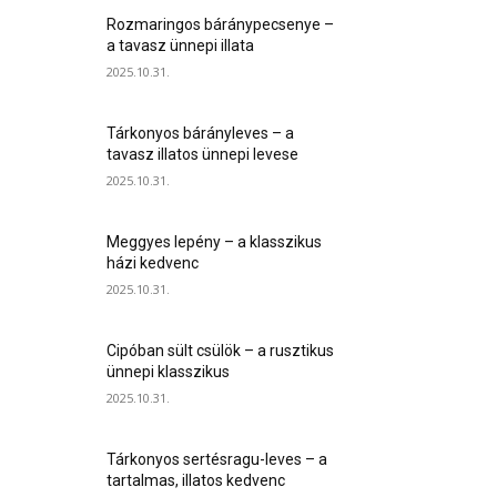
Rozmaringos báránypecsenye –
a tavasz ünnepi illata
2025.10.31.
Tárkonyos bárányleves – a
tavasz illatos ünnepi levese
2025.10.31.
Meggyes lepény – a klasszikus
házi kedvenc
2025.10.31.
Cipóban sült csülök – a rusztikus
ünnepi klasszikus
2025.10.31.
Tárkonyos sertésragu-leves – a
tartalmas, illatos kedvenc