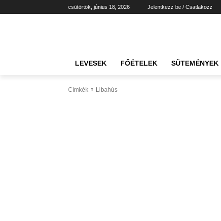
csütörtök, június 18, 2026
Jelentkezz be / Csatlakozz
LEVESEK
FŐÉTELEK
SÜTEMÉNYEK
Címkék
Libahús