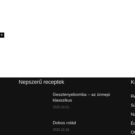
0
Nepszerű receptek
K
Gesztenyebomba – az ünnepi
Re
klasszikus
S
2025.10.21.
Na
Dobos rolád
É
2025.10.18.
Ol