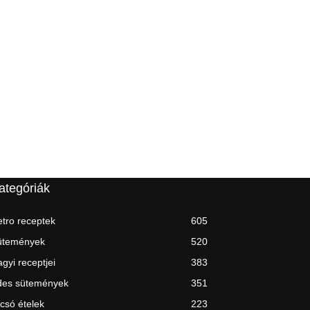
ategóriák
tro receptek
605
ütemények
520
gyi receptjei
383
des sütemények
351
csó ételek
223