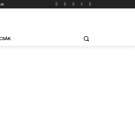
sák
CSÁK