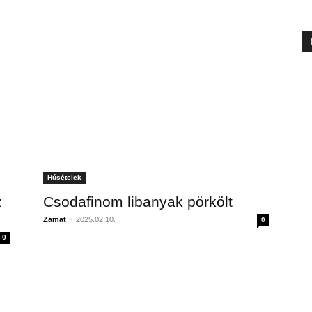
Húsételek
z
Csodafinom libanyak pörkölt
Zamat
-
2025.02.10.
0
0