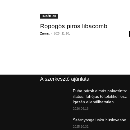
Húsételek
Ropogós piros libacomb
Zamat
-
2024.11.10.
A szerkesztő ajánlata
Puha párolt almás palacsinta:
illatos, fahéjas töltelékkel lesz
igazán ellenállhatatlan
2026.06.18.
Szárnyasgaluska húslevesbe
2025.10.31.