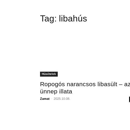
Tag:
libahús
Húsételek
Ropogós narancsos libasült – a
ünnep illata
Zamat
-
2025.10.08.