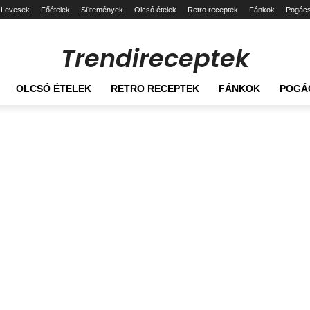
Levesek
Főételek
Sütemények
Olcsó ételek
Retro receptek
Fánkok
Pogác
Trendireceptek
OLCSÓ ÉTELEK
RETRO RECEPTEK
FÁNKOK
POGÁ