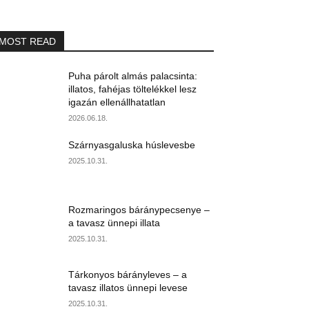
MOST READ
Puha párolt almás palacsinta:
illatos, fahéjas töltelékkel lesz
igazán ellenállhatatlan
2026.06.18.
Szárnyasgaluska húslevesbe
2025.10.31.
Rozmaringos báránypecsenye –
a tavasz ünnepi illata
2025.10.31.
Tárkonyos bárányleves – a
tavasz illatos ünnepi levese
2025.10.31.