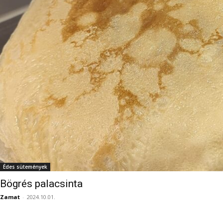
Édes sütemények
Bögrés palacsinta
Zamat
-
2024.10.01.