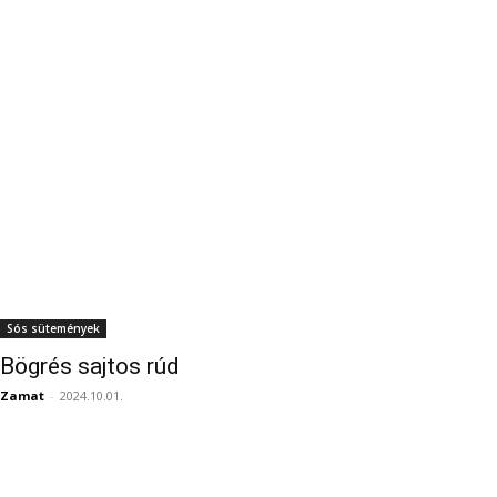
Sós sütemények
Bögrés sajtos rúd
Zamat
-
2024.10.01.