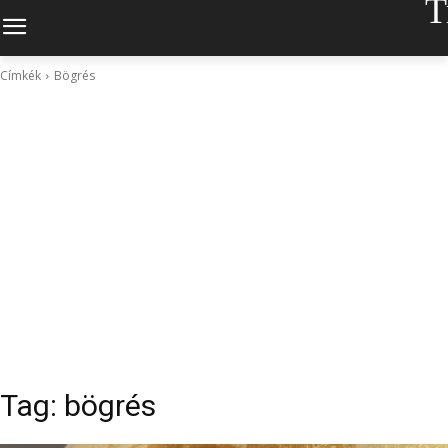
T
Címkék
Bögrés
Tag:
bögrés