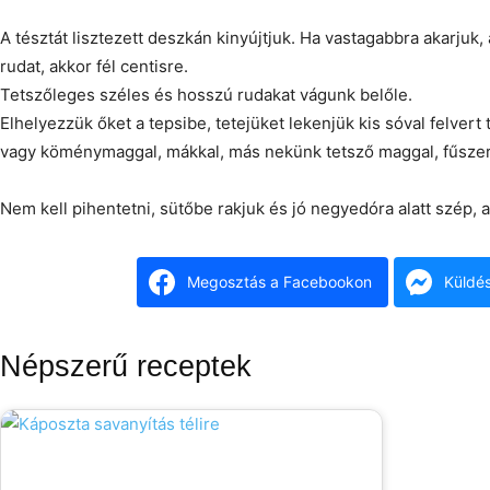
A tésztát lisztezett deszkán kinyújtjuk. Ha vastagabbra akarjuk,
rudat, akkor fél centisre.
Tetszőleges széles és hosszú rudakat vágunk belőle.
Elhelyezzük őket a tepsibe, tetejüket lekenjük kis sóval felvert t
vagy köménymaggal, mákkal, más nekünk tetsző maggal, fűszer
Nem kell pihentetni, sütőbe rakjuk és jó negyedóra alatt szép, 
Megosztás a Facebookon
Küldé
Népszerű receptek