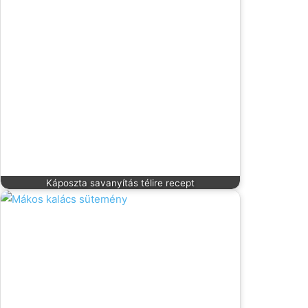
Káposzta savanyítás télire recept