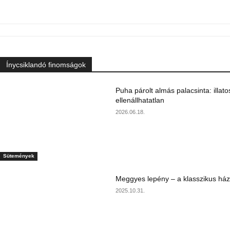
Ínycsiklandó finomságok
Puha párolt almás palacsinta: illato
ellenállhatatlan
2026.06.18.
Sütemények
Meggyes lepény – a klasszikus ház
2025.10.31.