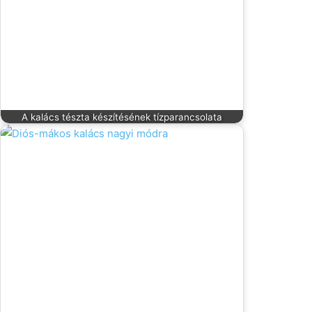
A kalács tészta készítésének tízparancsolata