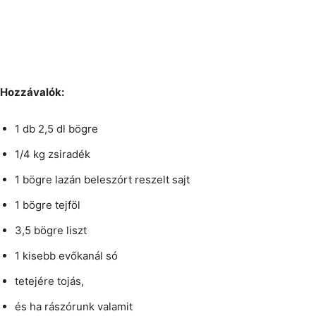
Hozzávalók:
1 db 2,5 dl bögre
1/4 kg zsiradék
1 bögre lazán beleszórt reszelt sajt
1 bögre tejföl
3,5 bögre liszt
1 kisebb evőkanál só
tetejére tojás,
és ha rászórunk valamit