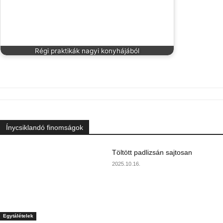
Régi praktikák nagyi konyhájából
Ínycsiklandó finomságok
Töltött padlizsán sajtosan
2025.10.16.
Egytálételek