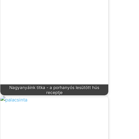
Nagyanyáink titka - a porhanyós lesütött hús
receptje