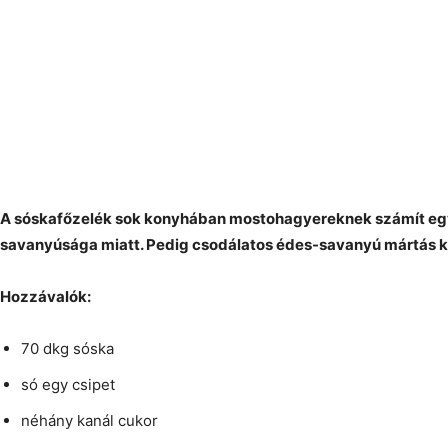
A sóskafőzelék sok konyhában mostohagyereknek számít egy
savanyúsága miatt. Pedig csodálatos édes-savanyú mártás k
Hozzávalók:
70 dkg sóska
só egy csipet
néhány kanál cukor