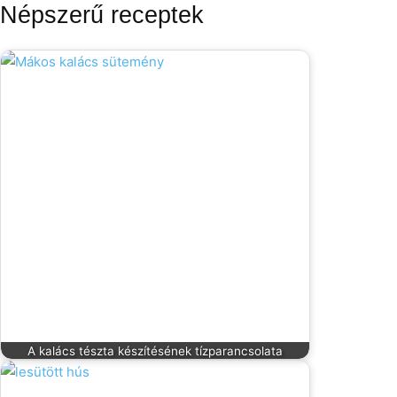
Népszerű receptek
A kalács tészta készítésének tízparancsolata