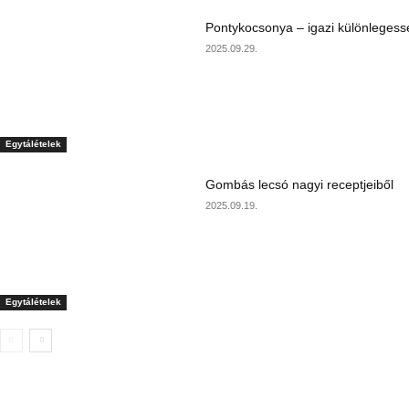
Pontykocsonya – igazi különlegess
2025.09.29.
Egytálételek
Gombás lecsó nagyi receptjeiből
2025.09.19.
Egytálételek