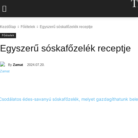
T
Kezdőlap
Főételek
Egyszerű sóskafőzelék receptje
Főételek
Egyszerű sóskafőzelék receptje
By
Zamat
2024.07.20.