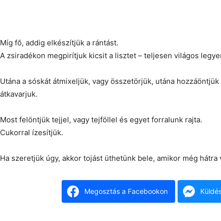
Míg fő, addig elkészítjük a rántást.
A zsiradékon megpirítjuk kicsit a lisztet – teljesen világos legye
Utána a sóskát átmixeljük, vagy összetörjük, utána hozzáöntjük
átkavarjuk.
Most felöntjük tejjel, vagy tejföllel és egyet forralunk rajta.
Cukorral ízesítjük.
Ha szeretjük úgy, akkor tojást üthetünk bele, amikor még hátra 
Megosztás a Facebookon
Küldé