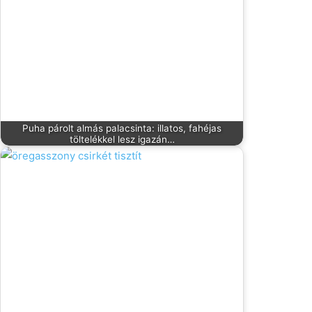
Puha párolt almás palacsinta: illatos, fahéjas
töltelékkel lesz igazán…