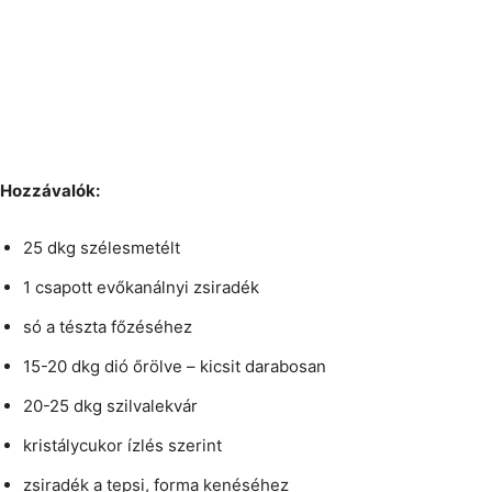
Hozzávalók:
25 dkg szélesmetélt
1 csapott evőkanálnyi zsiradék
só a tészta főzéséhez
15-20 dkg dió őrölve – kicsit darabosan
20-25 dkg szilvalekvár
kristálycukor ízlés szerint
zsiradék a tepsi, forma kenéséhez