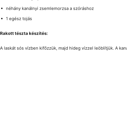
néhány kanálnyi zsemlemorzsa a szóráshoz
1 egész tojás
Rakott tészta készítés:
A laskát sós vízben kifőzzük, majd hideg vízzel leöblítjük. A ka