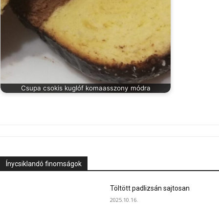
Csupa csokis kuglóf komaasszony módra
Ínycsiklandó finomságok
Töltött padlizsán sajtosan
2025.10.16.