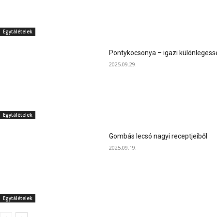
Egytálételek
Pontykocsonya – igazi különlegess
2025.09.29.
Egytálételek
Gombás lecsó nagyi receptjeiből
2025.09.19.
Egytálételek