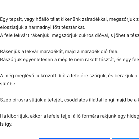
Egy tepsit, vagy hőálló tálat kikenünk zsiradékkal, megszórjuk 
eloszlatjuk a harmadnyi főtt tésztánkat.
A fele lekvárt rákenjük, megszórjuk cukros dióval, s jöhet a té
Rákenjük a lekvár maradékát, majd a maradék dió fele.
Rászórjuk egyenletesen a még le nem rakott tésztát, és egy fel
A még meglévő cukrozott diót a tetejére szórjuk, és berakjuk a 
sütőbe.
Szép pirosra sütjük a tetejét, csodálatos illattal lengi majd be a
Ha kiborítjuk, akkor a lefele fejjel álló formára rakjunk egy hide
is így.