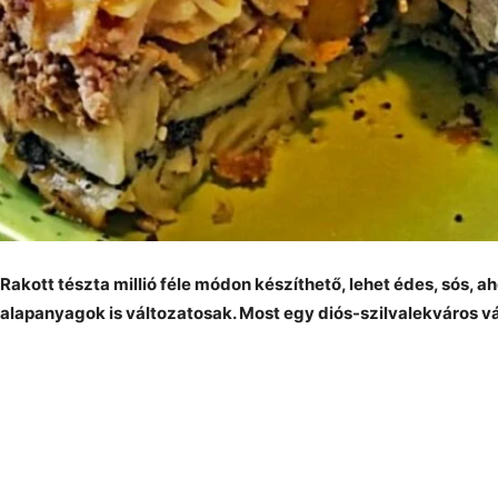
Rakott tészta millió féle módon készíthető, lehet édes, sós, a
alapanyagok is változatosak. Most egy diós-szilvalekváros vá