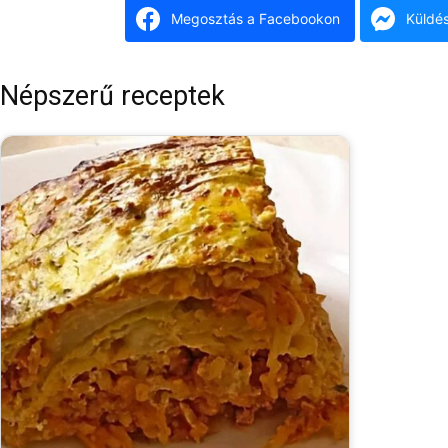
Megosztás a Facebookon
Küldé
Népszerű receptek