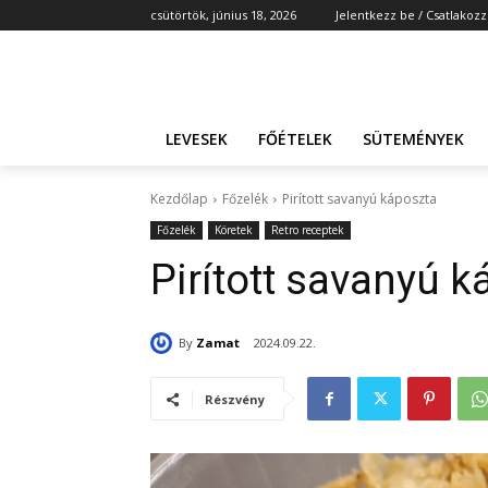
csütörtök, június 18, 2026
Jelentkezz be / Csatlakozz
LEVESEK
FŐÉTELEK
SÜTEMÉNYEK
Kezdőlap
Főzelék
Pirított savanyú káposzta
Főzelék
Köretek
Retro receptek
Pirított savanyú 
By
Zamat
2024.09.22.
Részvény