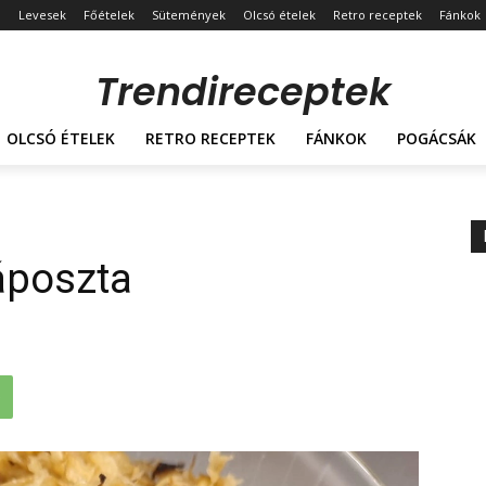
Levesek
Főételek
Sütemények
Olcsó ételek
Retro receptek
Fánkok
Trendireceptek
OLCSÓ ÉTELEK
RETRO RECEPTEK
FÁNKOK
POGÁCSÁK
káposzta