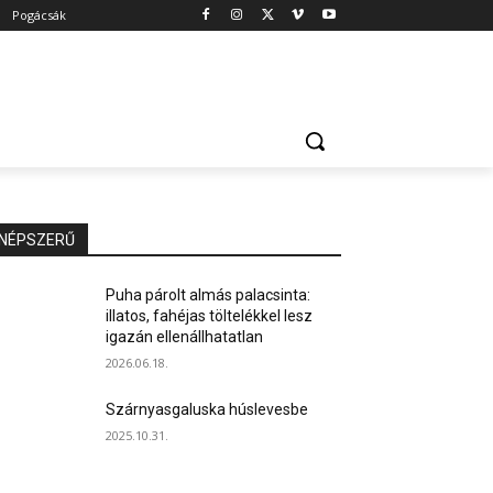
Pogácsák
NÉPSZERŰ
Puha párolt almás palacsinta:
illatos, fahéjas töltelékkel lesz
igazán ellenállhatatlan
2026.06.18.
Szárnyasgaluska húslevesbe
2025.10.31.