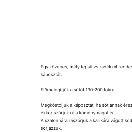
Egy közepes, mély tepsit zsiradékkal rende
káposztát.
Előmelegítjük a sütőt 190-200 fokra.
Megkóstoljuk a káposztát, ha sótlannak érez
ekkor szórjuk rá a köménymagot is.
A szalonnára rászórjuk a karikára vágott kol
sorjázzuk.