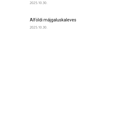
2025.10.30.
Alföldi májgaluskaleves
2025.10.30.