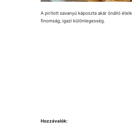
A pirított savanyú káposzta akár önálló ételké
finomság, igazi különlegesség.
Hozzávalók: