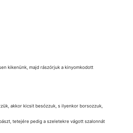
sen kikenünk, majd rászórjuk a kinyomkodott
zük, akkor kicsit besózzuk, s ilyenkor borsozzuk,
bászt, tetejére pedig a szeletekre vágott szalonnát