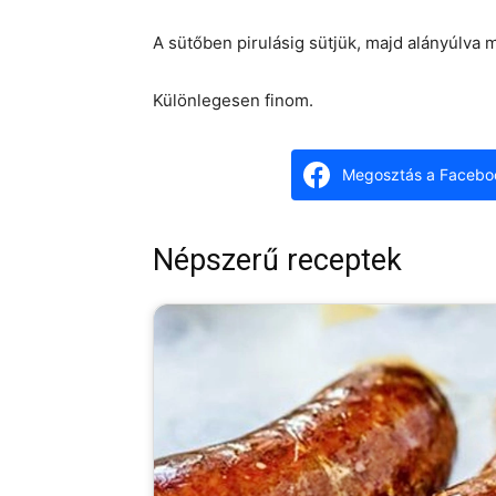
A sütőben pirulásig sütjük, majd alányúlva m
Különlegesen finom.
Megosztás a Facebo
Népszerű receptek