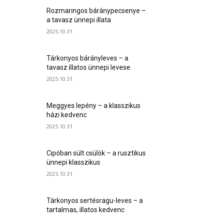
Rozmaringos báránypecsenye –
a tavasz ünnepi illata
2025.10.31.
Tárkonyos bárányleves – a
tavasz illatos ünnepi levese
2025.10.31.
Meggyes lepény – a klasszikus
házi kedvenc
2025.10.31.
Cipóban sült csülök – a rusztikus
ünnepi klasszikus
2025.10.31.
Tárkonyos sertésragu-leves – a
tartalmas, illatos kedvenc