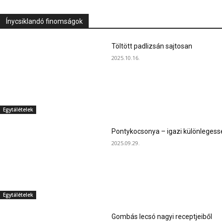
Ínycsiklandó finomságok
Töltött padlizsán sajtosan
2025.10.16.
Egytálételek
Pontykocsonya – igazi különlegess
2025.09.29.
Egytálételek
Gombás lecsó nagyi receptjeiből