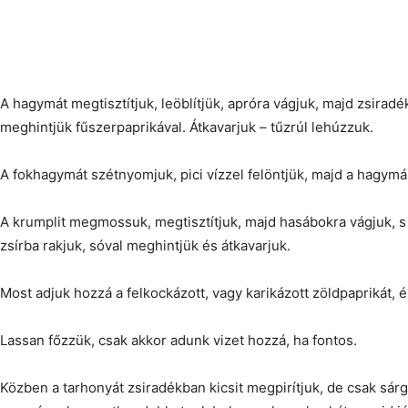
A hagymát megtisztítjuk, leöblítjük, apróra vágjuk, majd zsiradé
meghintjük fűszerpaprikával. Átkavarjuk – tűzrúl lehúzzuk.
A fokhagymát szétnyomjuk, pici vízzel felöntjük, majd a hagymár
A krumplit megmossuk, megtisztítjuk, majd hasábokra vágjuk, s
zsírba rakjuk, sóval meghintjük és átkavarjuk.
Most adjuk hozzá a felkockázott, vagy karikázott zöldpaprikát, 
Lassan főzzük, csak akkor adunk vizet hozzá, ha fontos.
Közben a tarhonyát zsiradékban kicsit megpirítjuk, de csak sárgá