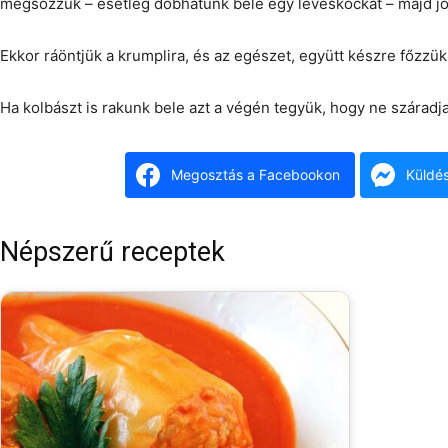
megsózzuk – esetleg dobhatunk bele egy leveskockát – majd jó
Ekkor ráöntjük a krumplira, és az egészet, együtt készre főzzük
Ha kolbászt is rakunk bele azt a végén tegyük, hogy ne száradja
Megosztás a Facebookon
Küldé
Népszerű receptek