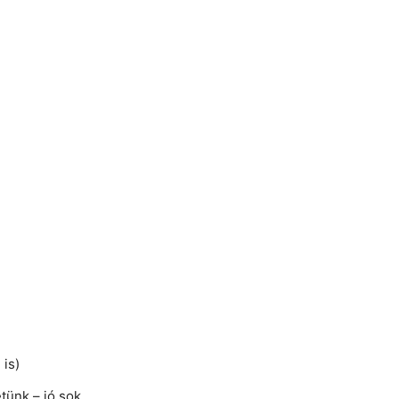
 is)
tünk – jó sok