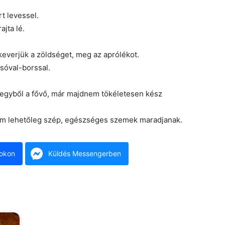
t levessel.
ajta lé.
everjük a zöldséget, meg az aprólékot.
sóval-borssal.
st egyből a fővő, már majdnem tökéletesen kész
nem lehetőleg szép, egészséges szemek maradjanak.
okon
Küldés Messengerben