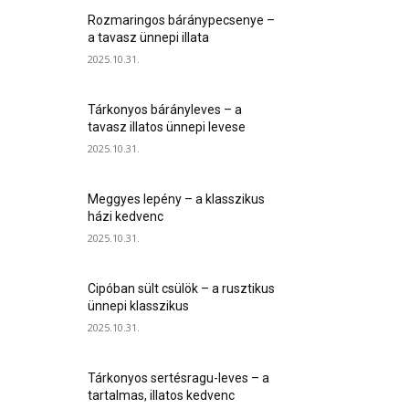
Rozmaringos báránypecsenye –
a tavasz ünnepi illata
2025.10.31.
Tárkonyos bárányleves – a
tavasz illatos ünnepi levese
2025.10.31.
Meggyes lepény – a klasszikus
házi kedvenc
2025.10.31.
Cipóban sült csülök – a rusztikus
ünnepi klasszikus
2025.10.31.
Tárkonyos sertésragu-leves – a
tartalmas, illatos kedvenc