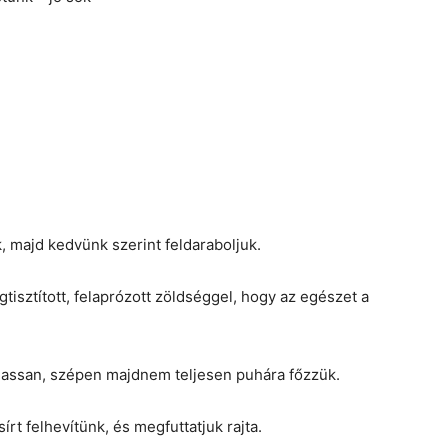
k, majd kedvünk szerint feldaraboljuk.
tisztított, felaprózott zöldséggel, hogy az egészet a
 lassan, szépen majdnem teljesen puhára főzzük.
írt felhevítünk, és megfuttatjuk rajta.