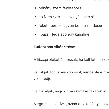
néhány szem feketebors
só ízlés szerint – az a jó, ha érződik
fekete bors – legyen benne rendesen
libazsír legalább egy kanálnyi
Ludaskása elkészítése:
A libaaprólékot átmossuk, ha kell letollazzu
Felrakjuk főni sóval-borssal, mindenféle meg
víz elfedje.
Felforraljuk, majd onnan kezdve takarékon,
Megmossuk a rizst, aztán egy kanálnyi libazs