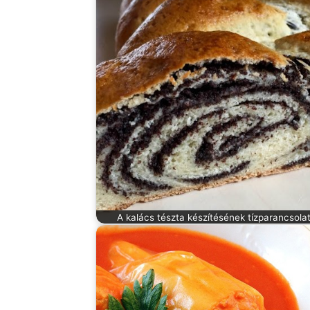
A kalács tészta készítésének tízparancsola