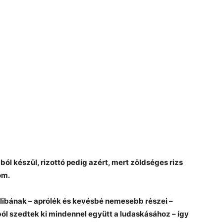
ból készül, rizottó pedig azért, mert zöldséges rizs
om.
 libának – aprólék és kevésbé nemesebb részei –
bból szedtek ki mindennel együtt a ludaskásához – így