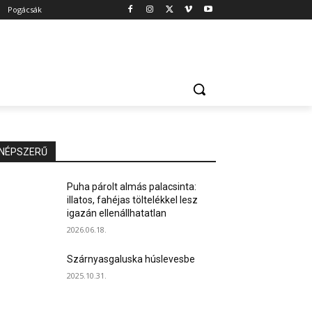
Pogácsák
NÉPSZERŰ
Puha párolt almás palacsinta:
illatos, fahéjas töltelékkel lesz
igazán ellenállhatatlan
2026.06.18.
Szárnyasgaluska húslevesbe
2025.10.31.