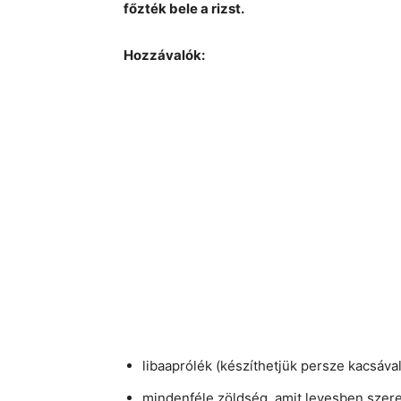
főzték bele a rizst.
Hozzávalók:
libaaprólék (készíthetjük persze kacsával
mindenféle zöldség, amit levesben szere