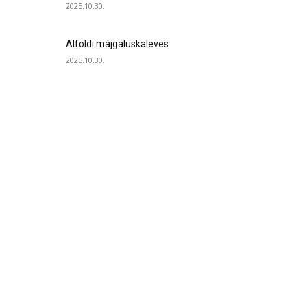
2025.10.30.
Alföldi májgaluskaleves
2025.10.30.