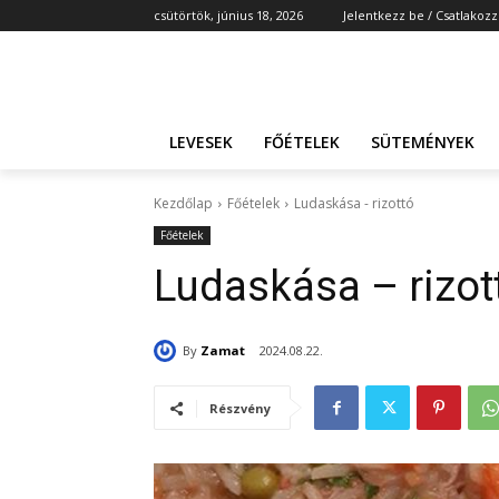
csütörtök, június 18, 2026
Jelentkezz be / Csatlakozz
LEVESEK
FŐÉTELEK
SÜTEMÉNYEK
Kezdőlap
Főételek
Ludaskása - rizottó
Főételek
Ludaskása – rizot
By
Zamat
2024.08.22.
Részvény