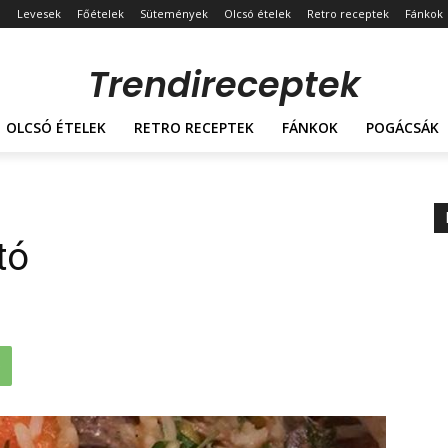
Levesek
Főételek
Sütemények
Olcsó ételek
Retro receptek
Fánkok
Trendireceptek
OLCSÓ ÉTELEK
RETRO RECEPTEK
FÁNKOK
POGÁCSÁK
tó