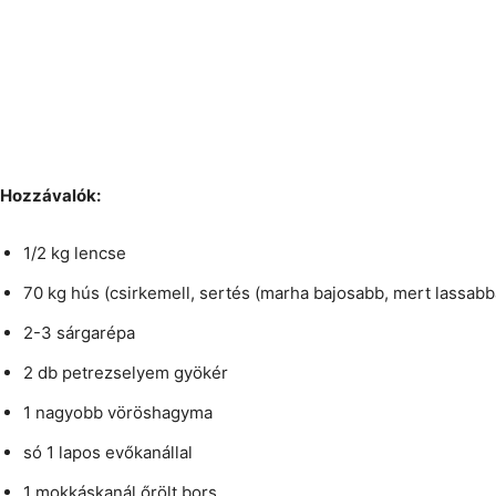
Hozzávalók:
1/2 kg lencse
70 kg hús (csirkemell, sertés (marha bajosabb, mert lassabb
2-3 sárgarépa
2 db petrezselyem gyökér
1 nagyobb vöröshagyma
só 1 lapos evőkanállal
1 mokkáskanál őrölt bors