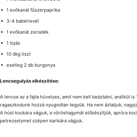
1 evőkanál fűszerpaprika
3-4 babérlevél
1 evőkanál zsiradék
1 tojás
10 dkg liszt
esetleg 2 db burgonya
Lencsegulyás elkészítése:
A lencse az a fajta hüvelyes, amit nem kell beáztatni, anélkül is
ragaszkodunk hozzá nyugodtan tegyük. Ha nem áztatjuk, nagyjá
A húst kockára vágjuk, a vöröshagymát előkészítjük, apróra koc
petrezselymet szépen karikára vágjuk.