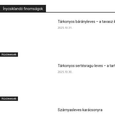
Ínycsiklandó finomságok
Tárkonyos bárányleves – a tavasz i
2025.10.31.
Húslevesek
Tárkonyos sertésragu-leves – a tart
2025.10.30.
Húslevesek
Szárnyasleves karácsonyra