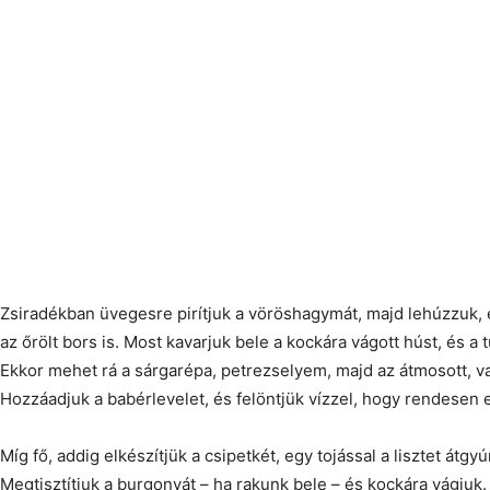
Zsiradékban üvegesre pirítjuk a vöröshagymát, majd lehúzzuk, 
az őrölt bors is. Most kavarjuk bele a kockára vágott húst, és a t
Ekkor mehet rá a sárgarépa, petrezselyem, majd az átmosott, va
Hozzáadjuk a babérlevelet, és felöntjük vízzel, hogy rendesen e
Míg fő, addig elkészítjük a csipetkét, egy tojással a lisztet átgyú
Megtisztítjuk a burgonyát – ha rakunk bele – és kockára vágjuk.