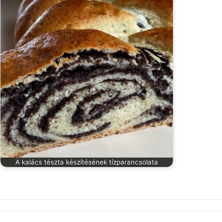
A kalács tészta készítésének tízparancsolata