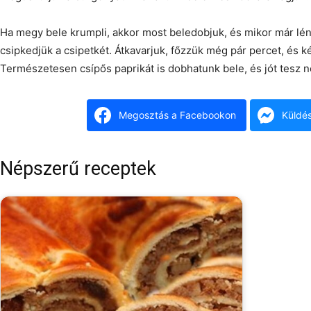
Ha megy bele krumpli, akkor most beledobjuk, és mikor már lé
csipkedjük a csipetkét. Átkavarjuk, főzzük még pár percet, és ké
Természetesen csípős paprikát is dobhatunk bele, és jót tesz ne
Megosztás a Facebookon
Küldé
Népszerű receptek