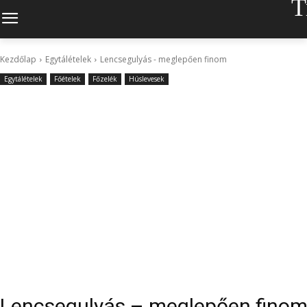
T
Kezdőlap
Egytálételek
Lencsegulyás - meglepően finom
Egytálételek
Főételek
Főzelék
Húslevesek
Lencsegulyás – meglepően fino