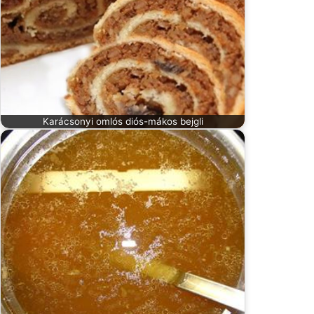
Karácsonyi omlós diós-mákos bejgli