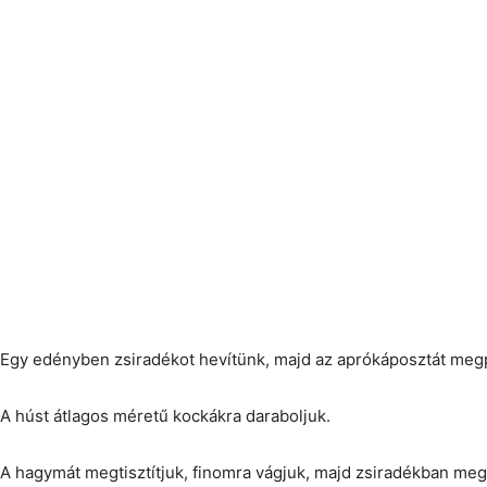
Egy edényben zsiradékot hevítünk, majd az aprókáposztát megp
A húst átlagos méretű kockákra daraboljuk.
A hagymát megtisztítjuk, finomra vágjuk, majd zsiradékban meg