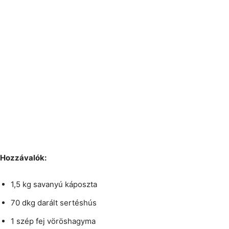
Hozzávalók:
1,5 kg savanyú káposzta
70 dkg darált sertéshús
1 szép fej vöröshagyma