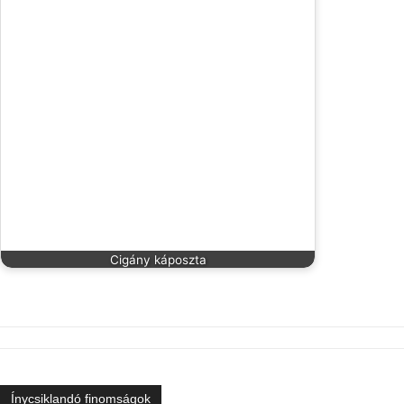
Cigány káposzta
Ínycsiklandó finomságok