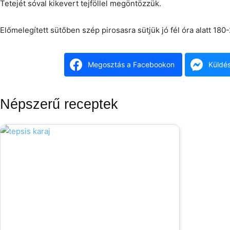
Tetejét sóval kikevert tejföllel megöntözzük.
Előmelegített sütőben szép pirosasra sütjük jó fél óra alatt 180
Megosztás a Facebookon
Küldé
Népszerű receptek