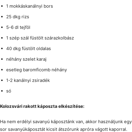
1 mokkáskanálnyi bors
25 dkg rizs
5-6 dl tejföl
1 szép szál füstölt szárazkolbász
40 dkg füstölt oldalas
néhány szelet karaj
esetleg baromficomb néhány
1-2 kanálnyi zsiradék
só
Kolozsvári rakott káposzta elkészítése:
Ha nem erdélyi savanyú káposztánk van, akkor használjunk egy 
sor savanyúkáposztát kicsit átszórunk apróra vágott kaporral.