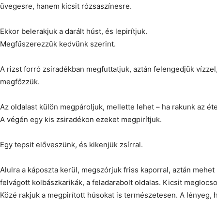
üvegesre, hanem kicsit rózsaszínesre.
Ekkor belerakjuk a darált húst, és lepirítjuk.
Megfűszerezzük kedvünk szerint.
A rizst forró zsiradékban megfuttatjuk, aztán felengedjük vízzel
megfőzzük.
Az oldalast külön megpároljuk, mellette lehet – ha rakunk az éte
A végén egy kis zsiradékon ezeket megpirítjuk.
Egy tepsit előveszünk, és kikenjük zsírral.
Alulra a káposzta kerül, megszórjuk friss kaporral, aztán mehet 
felvágott kolbászkarikák, a feladarabolt oldalas. Kicsit meglocsol
Közé rakjuk a megpirított húsokat is természetesen. A lényeg, h