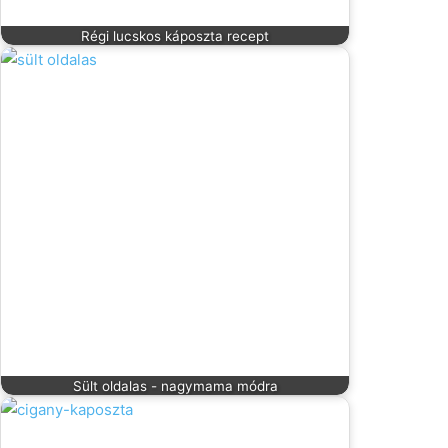
Régi lucskos káposzta recept
Sült oldalas - nagymama módra