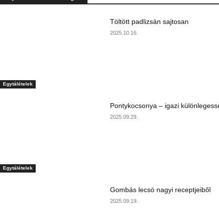
Töltött padlizsán sajtosan
2025.10.16.
Egytálételek
Pontykocsonya – igazi különlegess
2025.09.29.
Egytálételek
Gombás lecsó nagyi receptjeiből
2025.09.19.