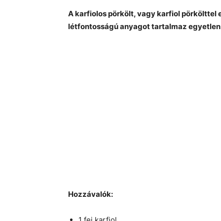
A karfiolos pörkölt, vagy karfiol pörkölttel
létfontosságú anyagot tartalmaz egyetlen
Hozzávalók:
1 fej karfiol