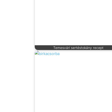
Temesvári sertéstokány recept