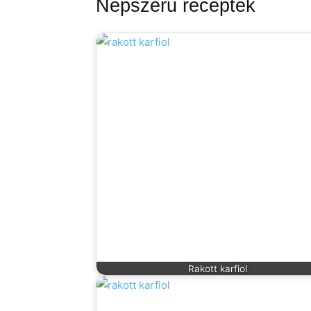
Népszerű receptek
Rakott karfiol