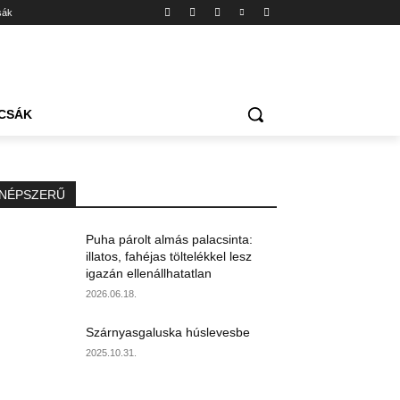
sák
CSÁK
NÉPSZERŰ
Puha párolt almás palacsinta:
illatos, fahéjas töltelékkel lesz
igazán ellenállhatatlan
2026.06.18.
Szárnyasgaluska húslevesbe
2025.10.31.