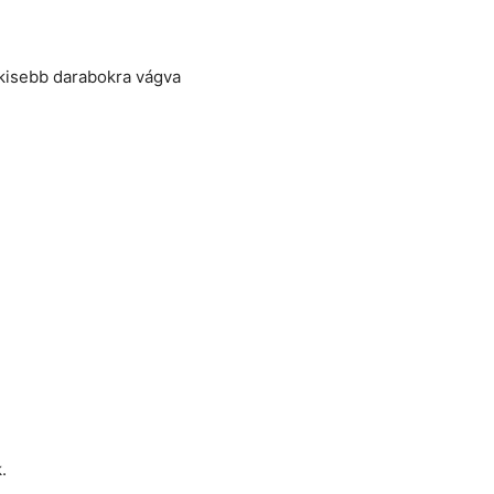
 kisebb darabokra vágva
.