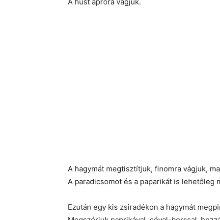
A húst apróra vágjuk.
A hagymát megtisztítjuk, finomra vágjuk, ma
A paradicsomot és a paparikát is lehetőleg 
Ezután egy kis zsiradékon a hagymát megpirí
Megszórjuk paprikával, sóval-borssal, hozzá