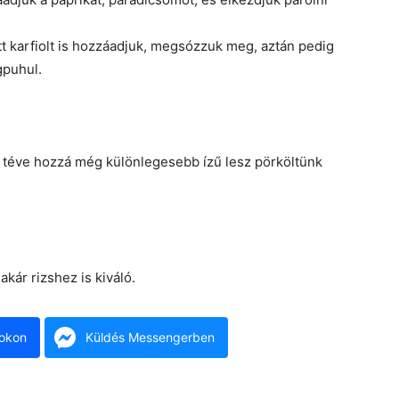
t karfiolt is hozzáadjuk, megsózzuk meg, aztán pedig
gpuhul.
zet téve hozzá még különlegesebb ízű lesz pörköltünk
kár rizshez is kiváló.
okon
Küldés Messengerben