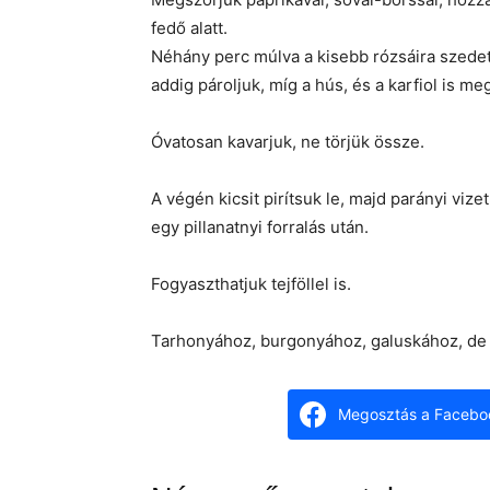
fedő alatt.
Néhány perc múlva a kisebb rózsáira szedet
addig pároljuk, míg a hús, és a karfiol is me
Óvatosan kavarjuk, ne törjük össze.
A végén kicsit pirítsuk le, majd parányi vi
egy pillanatnyi forralás után.
Fogyaszthatjuk tejföllel is.
Tarhonyához, burgonyához, galuskához, de a
Megosztás a Facebo