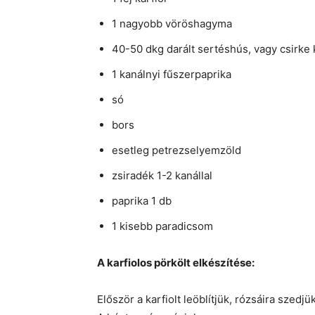
1 nagyobb vöröshagyma
40-50 dkg darált sertéshús, vagy csirke
1 kanálnyi fűszerpaprika
só
bors
esetleg petrezselyemzöld
zsiradék 1-2 kanállal
paprika 1 db
1 kisebb paradicsom
A karfiolos pörkölt elkészítése:
Először a karfiolt leöblítjük, rózsáira szedjük