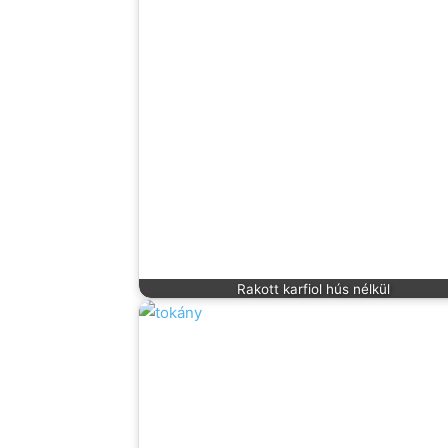
Rakott karfiol hús nélkül