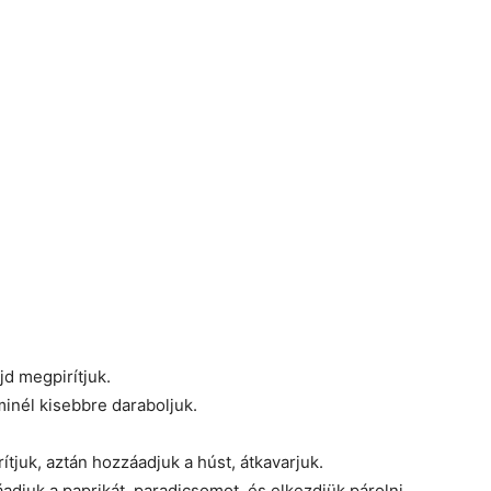
jd megpirítjuk.
minél kisebbre daraboljuk.
tjuk, aztán hozzáadjuk a húst, átkavarjuk.
adjuk a paprikát, paradicsomot, és elkezdjük párolni