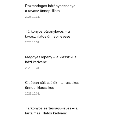
Rozmaringos báránypecsenye –
a tavasz ünnepi illata
2025.10.31.
Tárkonyos bárányleves – a
tavasz illatos ünnepi levese
2025.10.31.
Meggyes lepény – a klasszikus
házi kedvenc
2025.10.31.
Cipóban sült csülök – a rusztikus
ünnepi klasszikus
2025.10.31.
Tárkonyos sertésragu-leves – a
tartalmas, illatos kedvenc