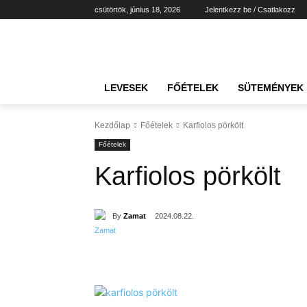
csütörtök, június 18, 2026
Jelentkezz be / Csatlakozz
LEVESEK
FŐÉTELEK
SÜTEMÉNYEK
Kezdőlap
Főételek
Karfiolos pörkölt
Főételek
Karfiolos pörkölt
By
Zamat
2024.08.22.
Részvény