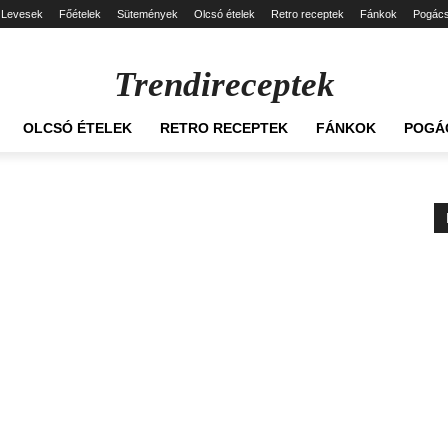
Levesek
Főételek
Sütemények
Olcsó ételek
Retro receptek
Fánkok
Pogác
Trendireceptek
OLCSÓ ÉTELEK
RETRO RECEPTEK
FÁNKOK
POGÁ