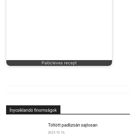
Palócleves recept
Ínycsiklandó finomságok
Töltött padlizsán sajtosan
2025.10.16.