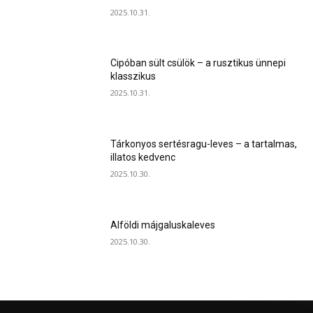
2025.10.31.
Cipóban sült csülök – a rusztikus ünnepi
klasszikus
2025.10.31.
Tárkonyos sertésragu-leves – a tartalmas,
illatos kedvenc
2025.10.30.
Alföldi májgaluskaleves
2025.10.30.