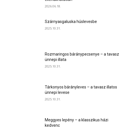
2026.06.18.
Szárnyasgaluska húslevesbe
2025.10.31.
Rozmaringos báránypecsenye – a tavasz
ünnepi illata
2025.10.31.
Tárkonyos bárányleves – a tavasz illatos
ünnepi levese
2025.10.31.
Meggyes lepény – a klasszikus házi
kedvenc