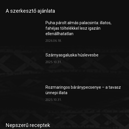
A szerkesztő ajánlata
Puha párolt almás palacsinta: illatos,
fahéjas töltelékkel lesz igazán
ellenállhatatlan
2026.06.18.
Szárnyasgaluska húslevesbe
2025.10.31.
Rozmaringos báránypecsenye – a tavasz
ünnepi illata
2025.10.31.
Nepszerű receptek