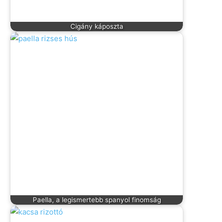
Cigány káposzta
Paella, a legismertebb spanyol finomság