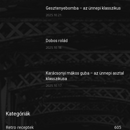
Gesztenyebomba – az ünnepi klasszikus
2025.10.21.
Dobos rolád
2025.10.18.
Karácsonyi mákos guba – az ünnepi asztal
klasszikusa
2025.10.17.
Kategóriák
Retro receptek
605