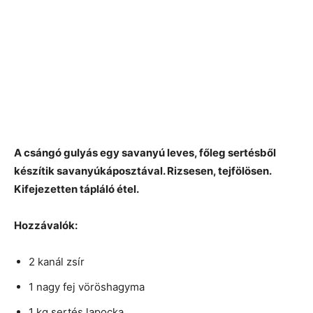
A csángó gulyás egy savanyú leves, főleg sertésből
készítik savanyúkáposztával. Rizsesen, tejfölösen.
Kifejezetten tápláló étel.
Hozzávalók:
2 kanál zsír
1 nagy fej vöröshagyma
1 kg sertés lapocka