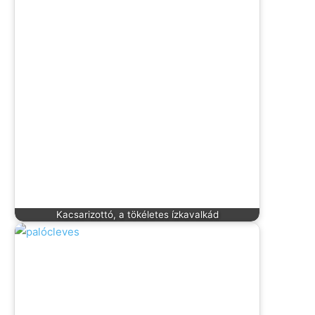
Kacsarizottó, a tökéletes ízkavalkád