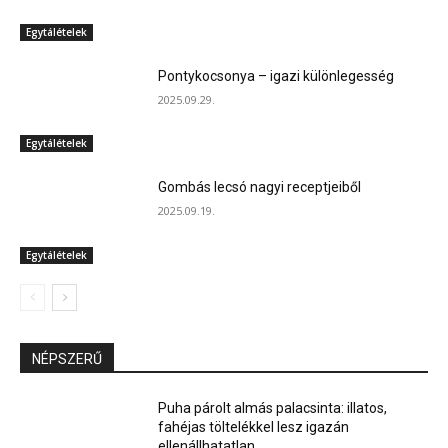
Egytálételek
Pontykocsonya – igazi különlegesség
2025.09.29.
Egytálételek
Gombás lecsó nagyi receptjeiből
2025.09.19.
Egytálételek
NÉPSZERŰ
Puha párolt almás palacsinta: illatos,
fahéjas töltelékkel lesz igazán
ellenállhatatlan