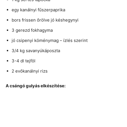
egy kanálnyi fűszerpaprika
bors frissen őrölve jó késhegynyi
3 gerezd fokhagyma
jó csipenyi köménymag – ízlés szerint
3/4 kg savanyúkáposzta
3-4 dl tejföl
2 evőkanálnyi rizs
A csángó gulyás elkészítése: