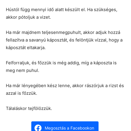
Hústól függ mennyi idő alatt készült el. Ha szükséges,
akkor pótoljuk a vizet.
Ha már majdnem teljesenmegpuhult, akkor adjuk hozzá
fellazítva a savanyú káposztát, és felöntjük vízzal, hogy a
káposztát eltakarja.
Felforraljuk, és főzzük is még addig, míg a káposzta is
meg nem puhul.
Ha már lényegében kész lenne, akkor rászórjuk a rizst és
azzal is főzzük.
Tálaláskor tejfölözzük.
Megosztás a Facebookon