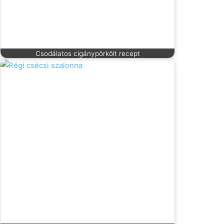
Csodálatos cigánypörkölt recept