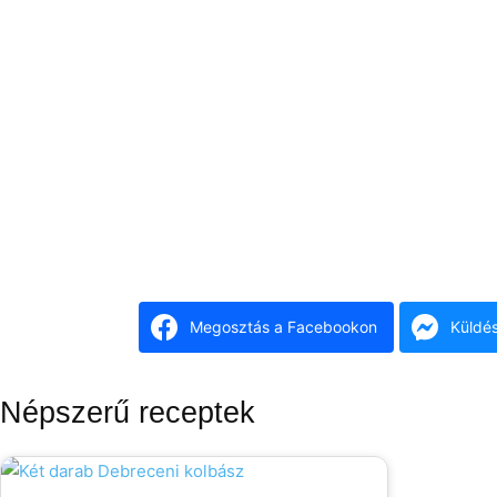
Megosztás a Facebookon
Küldé
Népszerű receptek