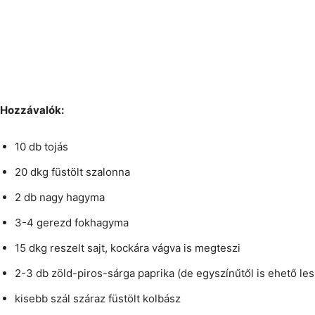
Hozzávalók:
10 db tojás
20 dkg füstölt szalonna
2 db nagy hagyma
3-4 gerezd fokhagyma
15 dkg reszelt sajt, kockára vágva is megteszi
2-3 db zöld-piros-sárga paprika (de egyszínűtől is ehető les
kisebb szál száraz füstölt kolbász