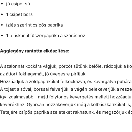
jó csipet só
1 csipet bors
ízlés szerint csípős paprika
1 teáskanál fűszerpaprika a szóráshoz
Agglegény rántotta elkészítése:
A szalonnát kockára vágjuk, pörcöt sütünk belőle, rádobjuk a ko
az áttört fokhagymát, jó üvegesre pirítjuk.
Hozzáadjuk a zöldpaprikákat felkockázva, és kavargatva puhára 
A tojást a sóval, borssal felverjük, a végén belekeverjük a resze
így izgalmasabb – majd folytonos kevergetés mellett hozzáadj
keverékhez. Gyorsan hozzákeverjük még a kolbászkarikákat is, és
Tetejére csípős paprika szeleteket rakhatunk, és megszórjuk é