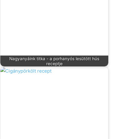
Nagyanyáink titka - a porhanyós lesütött hús
receptje