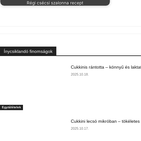
Régi csécsi szalonna recept
Ínycsiklandó finomságok
Cukkinis rántotta – könnyű és lakta
2025.10.18.
Egytálételek
Cukkini lecsó mikróban – tökéletes
2025.10.17.