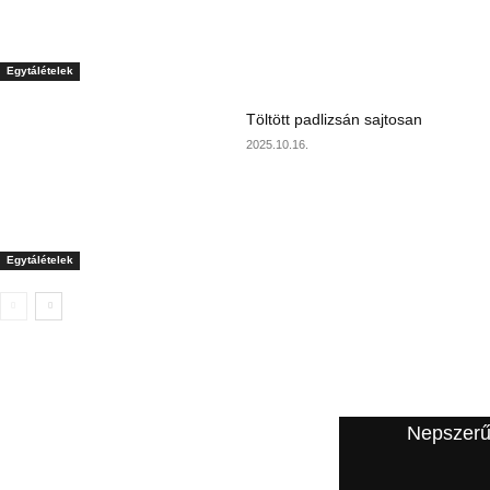
Egytálételek
Töltött padlizsán sajtosan
2025.10.16.
Egytálételek
A szerkesztő ajánlata
Nepszerű
Puha párolt almás palacsinta: