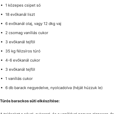
1 közepes csipet só
18 evőkanál liszt
6 evőkanál olaj, vagy 12 dkg vaj
2 csomag vaníliás cukor
3 evőkanál tejföl
35 kg félzsíros túró
4-6 evőkanál cukor
3 evőkanál tejföl
1 vaníliás cukor
6 db barack negyedelve, nyolcadolva (héját húzzuk le)
Túrós barackos süti elkészítése: