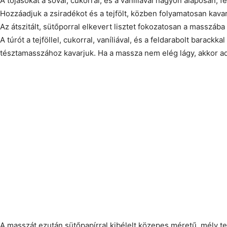
A tojásokat a sóval, cukorral, és a vaníliával nagyon alaposan, f
Hozzáadjuk a zsiradékot és a tejfölt, közben folyamatosan kavar
Az átszitált, sütőporral elkevert lisztet fokozatosan a masszába
A túrót a tejföllel, cukorral, vaníliával, és a feldarabolt barack
tésztamasszához kavarjuk. Ha a massza nem elég lágy, akkor ad
A masszát ezután sütőpapírral kibélelt közepes méretű, mély te