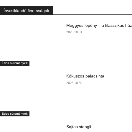
Ínycsiklandó finomságok
Meggyes lepény – a klasszikus ház
2025.10.31.
Édes sütemények
Kókuszos palacsinta
2025.10.30.
Édes sütemények
Sajtos stangli