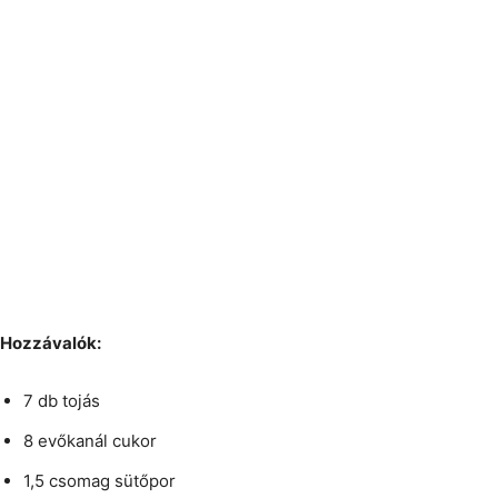
Hozzávalók:
7 db tojás
8 evőkanál cukor
1,5 csomag sütőpor