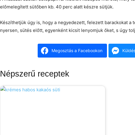
előmelegített sütőben kb. 40 perc alatt készre sütjük.
Készíthetjük úgy is, hogy a negyedezett, felezett barackokat a 
nyersen, sütés előtt, egyenként kicsit lenyomjuk őket, s úgy tol
Megosztás a Facebookon
Küldé
Népszerű receptek