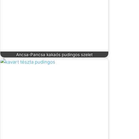
Ancsa-Pancsa kakaós pudingos szelet