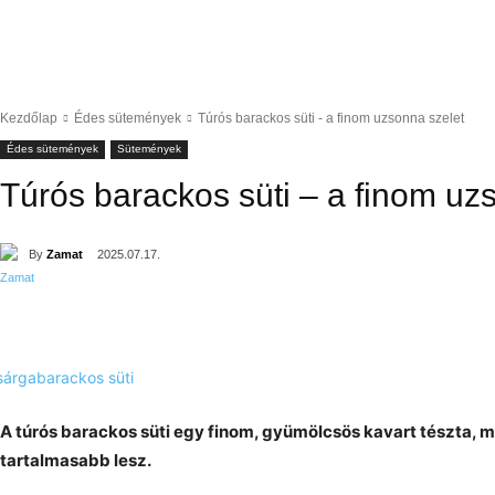
Kezdőlap
Édes sütemények
Túrós barackos süti - a finom uzsonna szelet
Édes sütemények
Sütemények
Túrós barackos süti – a finom uz
By
Zamat
2025.07.17.
A túrós barackos süti egy finom, gyümölcsös kavart tészta, m
tartalmasabb lesz.