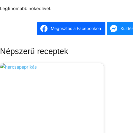
Legfinomabb nokedlivel.
Megosztás a Facebookon
Küldé
Népszerű receptek