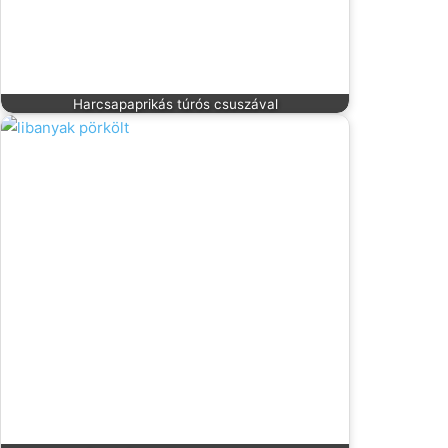
Harcsapaprikás túrós csuszával