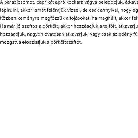
A paradicsomot, paprikát apró kockára vágva beledobjuk, átkav
lepirulni, akkor ismét felöntjük vízzel, de csak annyival, hogy 
Közben keményre megfőzzük a tojásokat, ha meghűlt, akkor felv
Ha már jó szaftos a pörkölt, akkor hozzáadjuk a tejfölt, átkavarju
hozzáadjuk, nagyon óvatosan átkavarjuk, vagy csak az edény fü
mozgatva eloszlatjuk a pörköltszaftot.