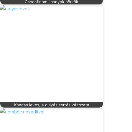
Csodafinom libanyak pörkölt
Kondás leves, a gulyás sertés változata