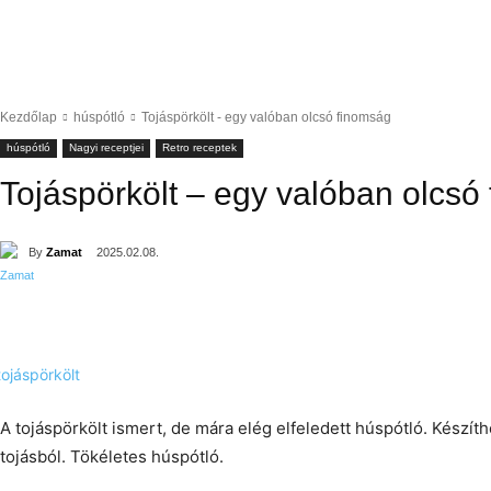
Kezdőlap
húspótló
Tojáspörkölt - egy valóban olcsó finomság
húspótló
Nagyi receptjei
Retro receptek
Tojáspörkölt – egy valóban olcsó
By
Zamat
2025.02.08.
A tojáspörkölt ismert, de mára elég elfeledett húspótló. Készíth
tojásból. Tökéletes húspótló.