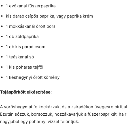
1 evőkanál fűszerpaprika
kis darab csípős paprika, vagy paprika krém
1 mokkáskanál őrölt bors
1 db zöldpaprika
1 db kis paradicsom
1 teáskanál só
1 kis poharas tejföl
1 késhegynyi őrölt kömény
Tojáspörkölt elkészítése:
A vöröshagymát felkockázzuk, és a zsiradékon üvegesre pirítju
Ezután sózzuk, borsozzuk, hozzákavarjuk a fűszerpaprikát, ha r
nagyjából egy pohárnyi vízzel felöntjük.