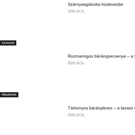
Szárnyasgaluska húslevesbe
2025.10.31.
Levesek
Rozmaringos báránypecsenye – a ta
2025.10.31.
Húsételek
Tárkonyos bárányleves – a tavasz i
2025.10.31.