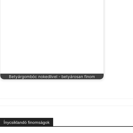
Betyárgombóc nokedlivel - betyárosan finom
Ínycsiklandó finomságok