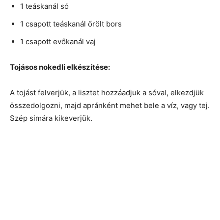
1 teáskanál só
1 csapott teáskanál őrölt bors
1 csapott evőkanál vaj
Tojásos nokedli elkészítése:
A tojást felverjük, a lisztet hozzáadjuk a sóval, elkezdjük
összedolgozni, majd apránként mehet bele a víz, vagy tej.
Szép simára kikeverjük.