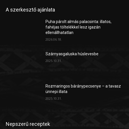
A szerkesztő ajánlata
Puha párolt almás palacsinta: illatos,
fahéjas töltelékkel lesz igazán
ellenállhatatlan
2026.06.18.
Szárnyasgaluska húslevesbe
2025.10.31.
Rozmaringos báránypecsenye – a tavasz
ünnepi illata
2025.10.31.
Nepszerű receptek