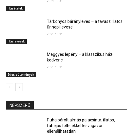
2025.10.31.
Húsételek
Tárkonyos bárányleves – a tavasz illatos
ünnepi levese
2025.10.31.
Húslevesek
Meggyes lepény – a klasszikus házi
kedvenc
2025.10.31.
Édes sütemények
NÉPSZERŰ
Puha párolt almás palacsinta: illatos,
fahéjas töltelékkel lesz igazán
ellenállhatatlan