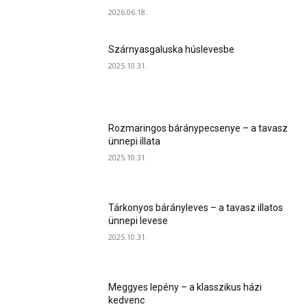
2026.06.18.
Szárnyasgaluska húslevesbe
2025.10.31.
Rozmaringos báránypecsenye – a tavasz
ünnepi illata
2025.10.31.
Tárkonyos bárányleves – a tavasz illatos
ünnepi levese
2025.10.31.
Meggyes lepény – a klasszikus házi
kedvenc