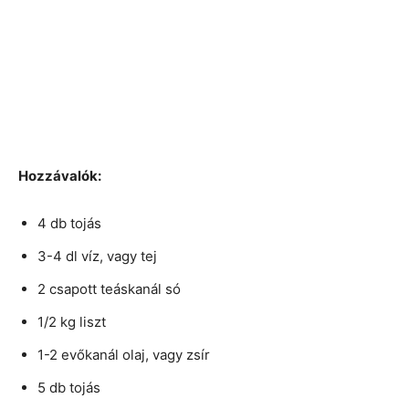
Hozzávalók:
4 db tojás
3-4 dl víz, vagy tej
2 csapott teáskanál só
1/2 kg liszt
1-2 evőkanál olaj, vagy zsír
5 db tojás