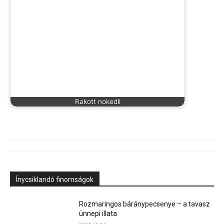
Rakott nokedli
Ínycsiklandó finomságok
Rozmaringos báránypecsenye – a tavasz
ünnepi illata