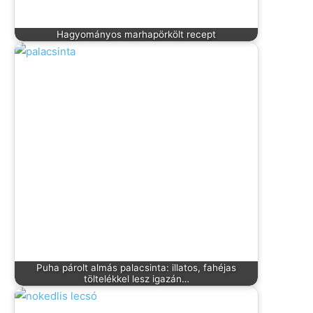
Hagyományos marhapörkölt recept
Puha párolt almás palacsinta: illatos, fahéjas
töltelékkel lesz igazán…