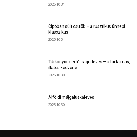
2025.10.31.
Cipóban sült csülök – a rusztikus ünnepi
klasszikus
2025.10.31.
Tárkonyos sertésragu-leves – a tartalmas,
illatos kedvenc
2025.10.30.
Alföldi májgaluskaleves
2025.10.30.