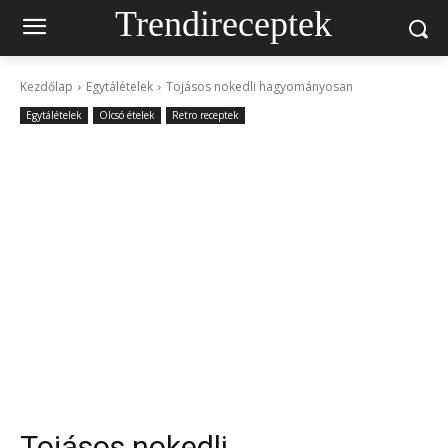
Trendireceptek
Kezdőlap
Egytálételek
Tojásos nokedli hagyományosan
Egytálételek
Olcsó ételek
Retro receptek
Tojásos nokedli