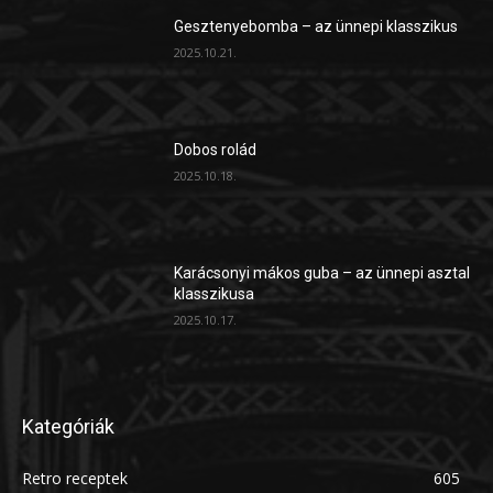
Gesztenyebomba – az ünnepi klasszikus
2025.10.21.
Dobos rolád
2025.10.18.
Karácsonyi mákos guba – az ünnepi asztal
klasszikusa
2025.10.17.
Kategóriák
Retro receptek
605