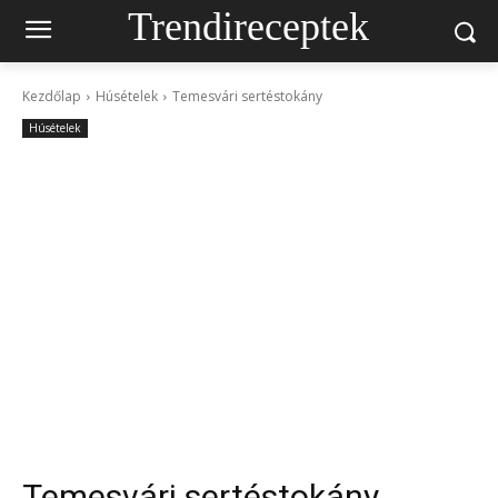
Trendireceptek
Kezdőlap
Húsételek
Temesvári sertéstokány
Húsételek
Temesvári sertéstokány