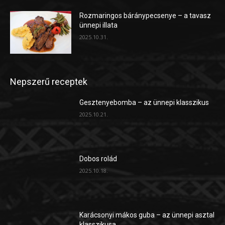
Rozmaringos báránypecsenye – a tavasz
ünnepi illata
2025.10.31.
Nepszerű receptek
Gesztenyebomba – az ünnepi klasszikus
2025.10.21.
Dobos rolád
2025.10.18.
Karácsonyi mákos guba – az ünnepi asztal
klasszikusa