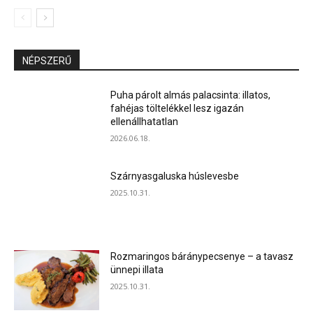
NÉPSZERŰ
Puha párolt almás palacsinta: illatos,
fahéjas töltelékkel lesz igazán
ellenállhatatlan
2026.06.18.
Szárnyasgaluska húslevesbe
2025.10.31.
Rozmaringos báránypecsenye – a tavasz
ünnepi illata
2025.10.31.