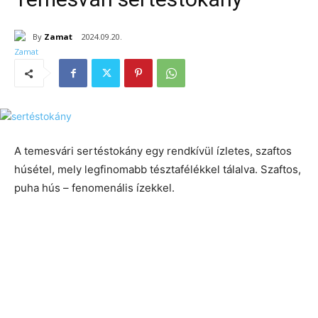
By
Zamat
2024.09.20.
A temesvári sertéstokány egy rendkívül ízletes, szaftos
húsétel, mely legfinomabb tésztafélékkel tálalva. Szaftos,
puha hús – fenomenális ízekkel.