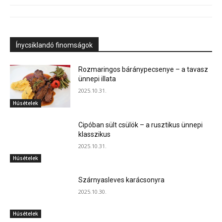
Ínycsiklandó finomságok
Rozmaringos báránypecsenye – a tavasz
ünnepi illata
2025.10.31.
Húsételek
Cipóban sült csülök – a rusztikus ünnepi
klasszikus
2025.10.31.
Húsételek
Szárnyasleves karácsonyra
2025.10.30.
Húsételek