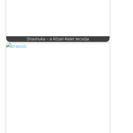
Shashuka - a Közel-Kelet lecsója