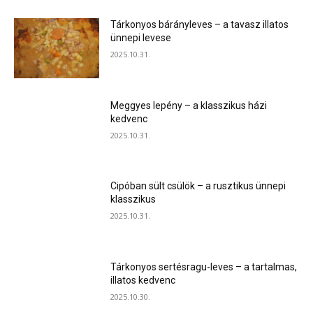
Tárkonyos bárányleves – a tavasz illatos
ünnepi levese
2025.10.31.
Meggyes lepény – a klasszikus házi
kedvenc
2025.10.31.
Cipóban sült csülök – a rusztikus ünnepi
klasszikus
2025.10.31.
Tárkonyos sertésragu-leves – a tartalmas,
illatos kedvenc
2025.10.30.