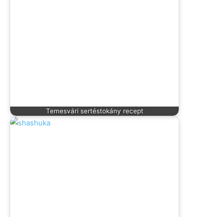
Temesvári sertéstokány recept