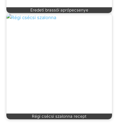
Eredeti brassói aprópecsenye
Régi csécsi szalonna recept