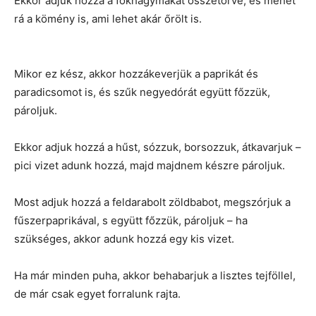
Ekkor adjuk hozzá a fokhagymákat összetörve, és mehet
rá a kömény is, ami lehet akár őrölt is.
Mikor ez kész, akkor hozzákeverjük a paprikát és
paradicsomot is, és szűk negyedórát együtt főzzük,
pároljuk.
Ekkor adjuk hozzá a hűst, sózzuk, borsozzuk, átkavarjuk –
pici vizet adunk hozzá, majd majdnem készre pároljuk.
Most adjuk hozzá a feldarabolt zöldbabot, megszórjuk a
fűszerpaprikával, s együtt főzzük, pároljuk – ha
szükséges, akkor adunk hozzá egy kis vizet.
Ha már minden puha, akkor behabarjuk a lisztes tejföllel,
de már csak egyet forralunk rajta.