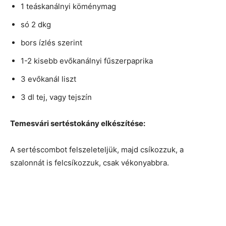
1 teáskanálnyi köménymag
só 2 dkg
bors ízlés szerint
1-2 kisebb evőkanálnyi fűszerpaprika
3 evőkanál liszt
3 dl tej, vagy tejszín
Temesvári sertéstokány elkészítése:
A sertéscombot felszeleteljük, majd csíkozzuk, a
szalonnát is felcsíkozzuk, csak vékonyabbra.