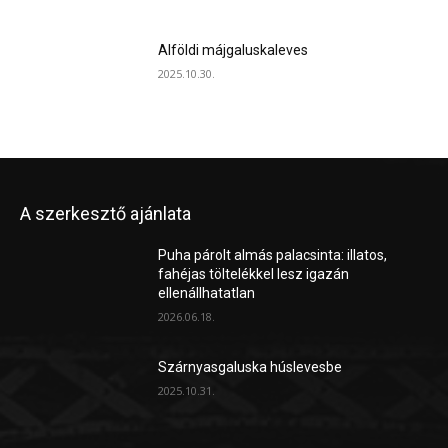
Alföldi májgaluskaleves
2025.10.30.
A szerkesztő ajánlata
Puha párolt almás palacsinta: illatos,
fahéjas töltelékkel lesz igazán
ellenállhatatlan
2026.06.18.
Szárnyasgaluska húslevesbe
2025.10.31.