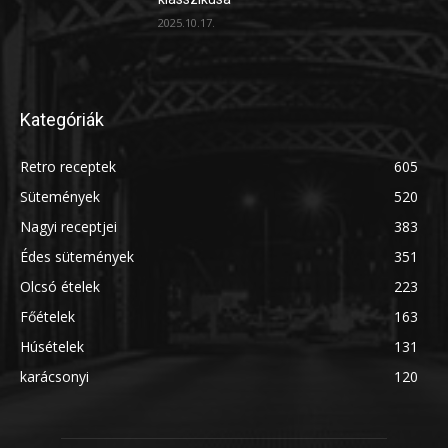
2025.10.17.
Kategóriák
Retro receptek
605
Sütemények
520
Nagyi receptjei
383
Édes sütemények
351
Olcsó ételek
223
Főételek
163
Húsételek
131
karácsonyi
120