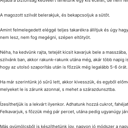
Aljába a biztonság kedvéért tehetünk egy kis ecetet, de nem fe
A magozott szilvát belerakjuk, és bekapcsoljuk a sütőt.
Amint felmelegedett eléggé teljes takarékra állítjuk és úgy ha
nem lesz, nem fog megégni, szépen eltötyöt.
Néha, ha kedvünk rajta, tetejét kicsit kavarjuk bele a masszába
szilvánk ban, akkor rakunk-rakunk utána még, akár több napig is
hogy az utolsó szaporítás után is főzzük még legalább 5-6 órát.
Ha már szerintünk jó sűrű lett, akkor kivesszük, és egyből előm
melyeket le is zárunk azonnal, s mehet a szárazdunsztba.
Ízesíthetjük is a lekvárt ilyenkor. Adhatunk hozzá cukrot, fahéja
Felkavarjuk, s főzzük még pár percet, utána pedig ugyanúgy járu
Más gyümölcsből is készíthetünk így, nagyon jó módszer a nagy