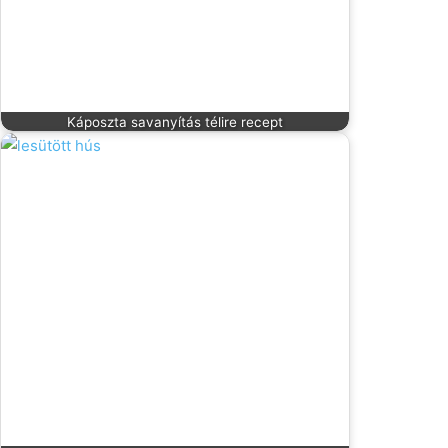
Káposzta savanyítás télire recept