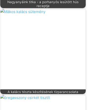
Nagyanyáink titka - a porhanyós lesütött hús
receptje
A kalács tészta készítésének tízparancsolata