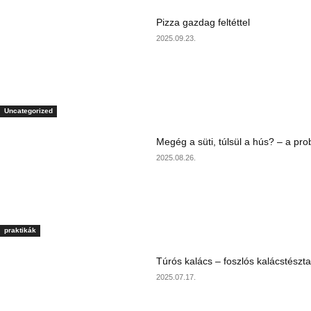
Pizza gazdag feltéttel
2025.09.23.
Uncategorized
Megég a süti, túlsül a hús? – a pr
2025.08.26.
praktikák
Túrós kalács – foszlós kalácstészta
2025.07.17.