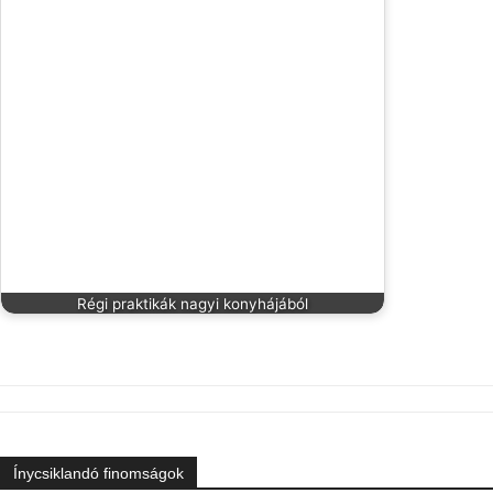
Régi praktikák nagyi konyhájából
Ínycsiklandó finomságok