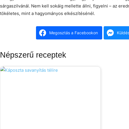
sárgaszilvánál. Nem kell sokáig mellette állni, figyelni – az er
tökéletes, mint a hagyományos elkészítésénél.
Megosztás a Facebookon
Küldé
Népszerű receptek