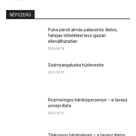
NÉPSZERŰ
Puha párolt almás palacsinta: illatos,
fahéjas töltelékkel lesz igazán
ellenállhatatlan
2026.06.18.
Szárnyasgaluska húslevesbe
2025.10.31.
Rozmaringos báránypecsenye – a tavasz
ünnepi illata
2025.10.31.
Tárkonyos bárányleves – a tavasz illatos