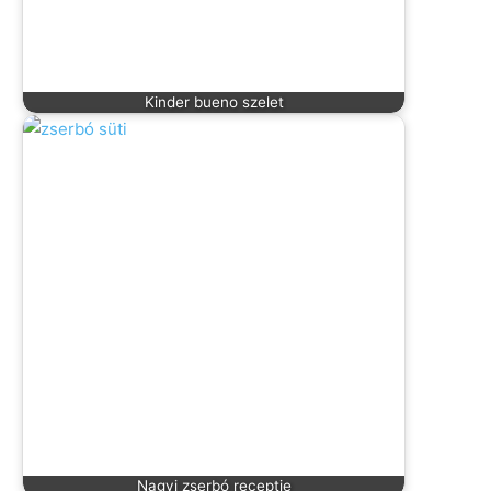
Kinder bueno szelet
Nagyi zserbó receptje