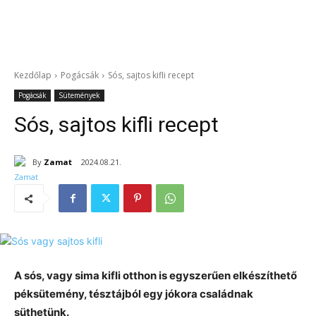
Kezdőlap
Pogácsák
Sós, sajtos kifli recept
Pogácsák
Sütemények
Sós, sajtos kifli recept
By
Zamat
2024.08.21.
A sós, vagy sima kifli otthon is egyszerűen elkészíthető
péksütemény, tésztájból egy jókora családnak
süthetünk.