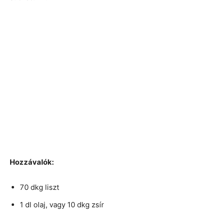
Hozzávalók:
70 dkg liszt
1 dl olaj, vagy 10 dkg zsír