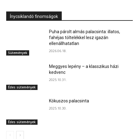
Ínycsiklandó finomságok
Puha párolt almás palacsinta: illatos,
fahéjas töltelékkel lesz igazán
ellenállhatatlan
2026.06.18.
Sütemények
Meggyes lepény – a klasszikus házi
kedvenc
2025.10.31.
Édes sütemények
Kókuszos palacsinta
2025.10.30.
Édes sütemények