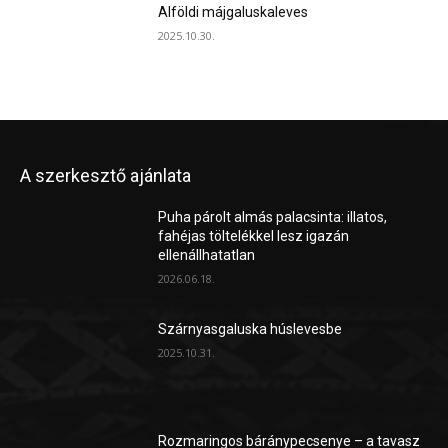
Alföldi májgaluskaleves
2025.10.30.
A szerkesztő ajánlata
Puha párolt almás palacsinta: illatos,
fahéjas töltelékkel lesz igazán
ellenállhatatlan
2026.06.18.
Szárnyasgaluska húslevesbe
2025.10.31.
Rozmaringos báránypecsenye – a tavasz