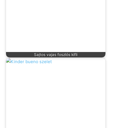
Sajtos vajas foszlós kifli