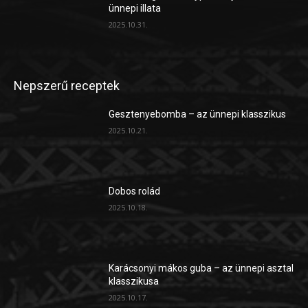
ünnepi illata
2025.10.31.
Nepszerű receptek
Gesztenyebomba – az ünnepi klasszikus
2025.10.21.
Dobos rolád
2025.10.18.
Karácsonyi mákos guba – az ünnepi asztal
klasszikusa
2025.10.17.