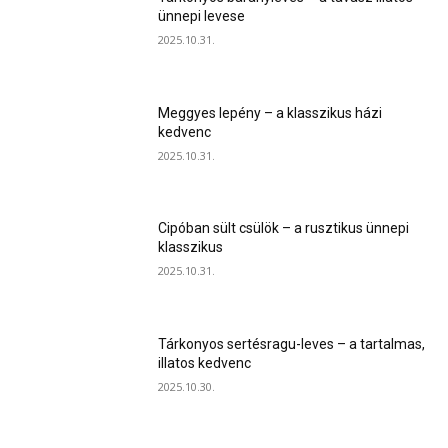
ünnepi levese
2025.10.31.
Meggyes lepény – a klasszikus házi
kedvenc
2025.10.31.
Cipóban sült csülök – a rusztikus ünnepi
klasszikus
2025.10.31.
Tárkonyos sertésragu-leves – a tartalmas,
illatos kedvenc
2025.10.30.