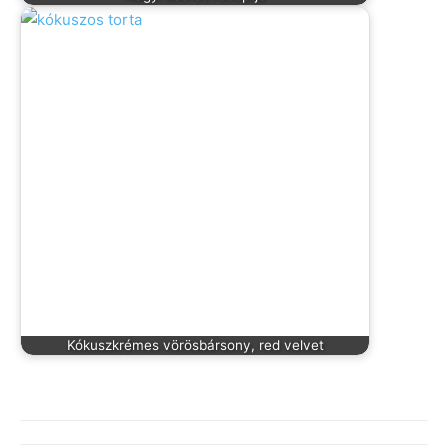
Kókuszkrémes vörösbársony, red velvet