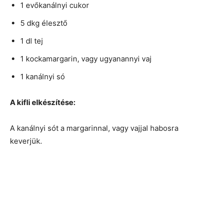
1 evőkanálnyi cukor
5 dkg élesztő
1 dl tej
1 kockamargarin, vagy ugyanannyi vaj
1 kanálnyi só
A kifli elkészítése:
A kanálnyi sót a margarinnal, vagy vajjal habosra
keverjük.