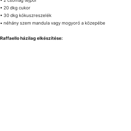
• 2 csomag tejpor
• 20 dkg cukor
• 30 dkg kókuszreszelék
• néhány szem mandula vagy mogyoró a közepébe
Raffaello házilag elkészítése: