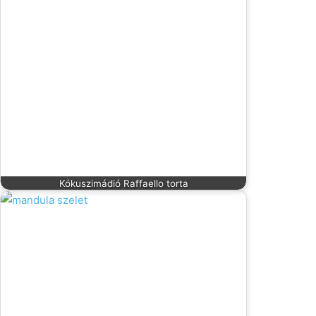
Kókuszimádió Raffaello torta