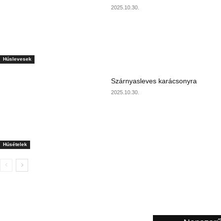
2025.10.30.
Húslevesek
Szárnyasleves karácsonyra
2025.10.30.
Húsételek