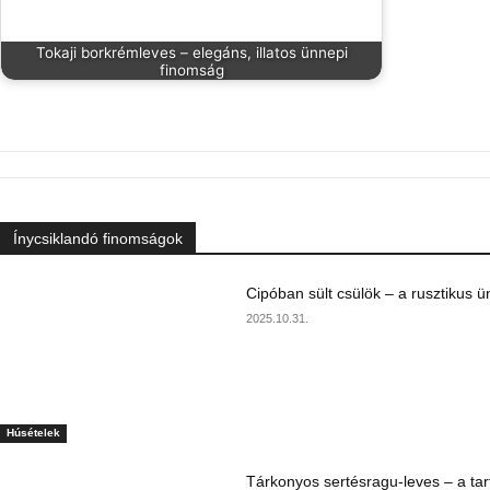
Tokaji borkrémleves – elegáns, illatos ünnepi
finomság
Ínycsiklandó finomságok
Cipóban sült csülök – a rusztikus ü
2025.10.31.
Húsételek
Tárkonyos sertésragu-leves – a tar