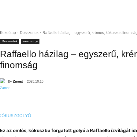
Kezdőlap
Desszertek
Raffaello házilag – egyszerű, krémes, kókuszos finomsá
Desszertek
karácsonyi
Raffaello házilag – egyszerű, kr
finomság
By
Zamat
2025.10.15.
Ez az omlós, kókuszba forgatott golyó a Raffaello ízvilágát id