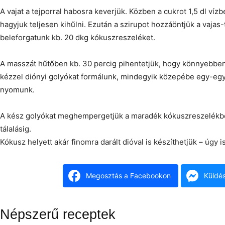
A vajat a tejporral habosra keverjük. Közben a cukrot 1,5 dl víz
hagyjuk teljesen kihűlni. Ezután a szirupot hozzáöntjük a vajas
beleforgatunk kb. 20 dkg kókuszreszeléket.
A masszát hűtőben kb. 30 percig pihentetjük, hogy könnyebben
kézzel diónyi golyókat formálunk, mindegyik közepébe egy-e
nyomunk.
A kész golyókat meghempergetjük a maradék kókuszreszelékbe
tálalásig.
Kókusz helyett akár finomra darált dióval is készíthetjük – úgy 
Megosztás a Facebookon
Küldé
Népszerű receptek