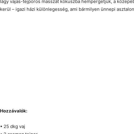
lágy vajas-tejporos masszát kókuszba hempergetjük, a közep
kerül – igazi házi különlegesség, ami bármilyen ünnepi asztalon
Hozzávalók:
• 25 dkg vaj