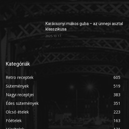
Karácsonyi mákos guba – az ünnepi asztal
klasszikusa
2025.10.17.
Kategóriák
Retro receptek
605
Sütemények
519
Nagyi receptjei
383
Édes sütemények
351
Olcsó ételek
223
Főételek
163