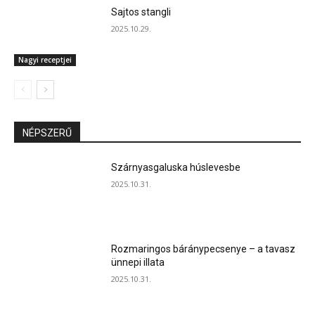
Sajtos stangli
2025.10.29.
Nagyi receptjei
NÉPSZERŰ
Szárnyasgaluska húslevesbe
2025.10.31.
Rozmaringos báránypecsenye – a tavasz
ünnepi illata
2025.10.31.