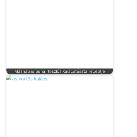
Másnap is puha, foszlós kalácstészta receptje