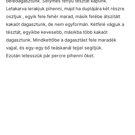
beledagasztunk. Selymes fényű tésztát kapunk.
Letakarva lerakjuk pihenni, majd ha duplájára két részre
osztjuk , egyik fele fehér marad, másik felébe átszitált
kakaót dagasztunk, de nem egyformán. Kétfelé vágjuk a
tésztát, egyikbe kevesebb, másikba több kakaót
dagasztunk. Mindkettőbe a dagasztást fele maradék
vajjal, és egy-egy bő teáskanál tejjel segítjük.
Ezután letesszük pár percre pihenni őket.