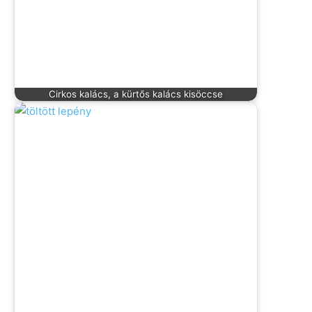
Cirkos kalács, a kürtős kalács kisöccse