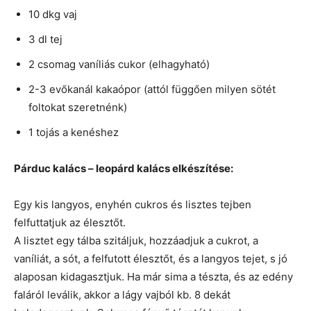
10 dkg vaj
3 dl tej
2 csomag vaníliás cukor (elhagyható)
2-3 evőkanál kakaópor (attól függően milyen sötét
foltokat szeretnénk)
1 tojás a kenéshez
Párduc kalács – leopárd kalács elkészítése:
Egy kis langyos, enyhén cukros és lisztes tejben
felfuttatjuk az élesztőt.
A lisztet egy tálba szitáljuk, hozzáadjuk a cukrot, a
vaníliát, a sót, a felfutott élesztőt, és a langyos tejet, s jó
alaposan kidagasztjuk. Ha már sima a tészta, és az edény
faláról leválik, akkor a lágy vajból kb. 8 dekát