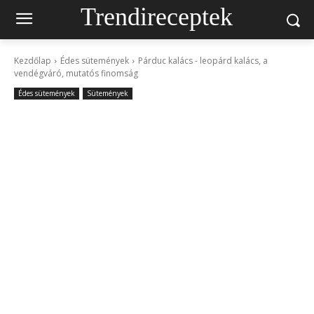
Trendireceptek
Kezdőlap
Édes sütemények
Párduc kalács - leopárd kalács, a
vendégváró, mutatós finomság
Édes sütemények
Sütemények