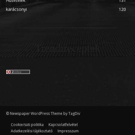
Húsételek
131
karácsonyi
120
Trendireceptek
© Newspaper WordPress Theme by TagDiv
Cookie/süti politika
Kapcsolatfelvétel
Adatkezelési tájékoztató
Impresszum