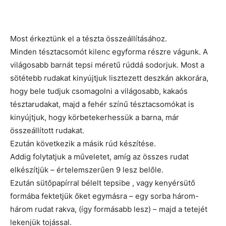
Most érkeztünk el a tészta összeállításához.
Minden tésztacsomót kilenc egyforma részre vágunk. A
világosabb barnát tepsi méretű rúddá sodorjuk. Most a
sötétebb rudakat kinyújtjuk lisztezett deszkán akkorára,
hogy bele tudjuk csomagolni a világosabb, kakaós
tésztarudakat, majd a fehér színű tésztacsomókat is
kinyújtjuk, hogy körbetekerhessük a barna, már
összeállított rudakat.
Ezután következik a másik rúd készítése.
Addig folytatjuk a műveletet, amíg az összes rudat
elkészítjük – értelemszerűen 9 lesz belőle.
Ezután sütőpapírral bélelt tepsibe , vagy kenyérsütő
formába fektetjük őket egymásra – egy sorba három-
három rudat rakva, (így formásabb lesz) – majd a tetejét
lekenjük tojással.