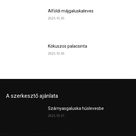
Alföldi májgaluskaleves
2025.10.30.
Kókuszos palacsinta
2025.10.30.
A szerkesztő ajánlata
Szárnyasgaluska húslevesbe
2025.10.31.