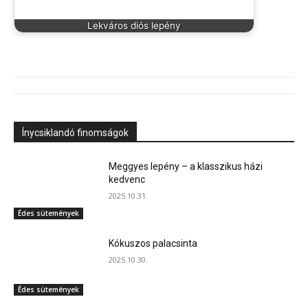
Lekváros diós lepény
Ínycsiklandó finomságok
Meggyes lepény – a klasszikus házi
kedvenc
2025.10.31.
Édes sütemények
Kókuszos palacsinta
2025.10.30.
Édes sütemények