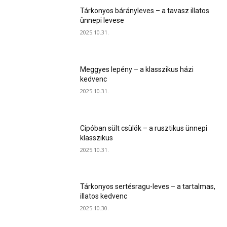
Tárkonyos bárányleves – a tavasz illatos
ünnepi levese
2025.10.31.
Meggyes lepény – a klasszikus házi
kedvenc
2025.10.31.
Cipóban sült csülök – a rusztikus ünnepi
klasszikus
2025.10.31.
Tárkonyos sertésragu-leves – a tartalmas,
illatos kedvenc
2025.10.30.