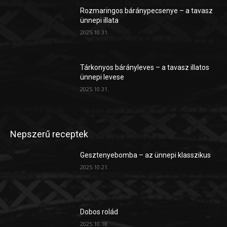
Rozmaringos báránypecsenye – a tavasz
ünnepi illata
2025.10.31.
Tárkonyos bárányleves – a tavasz illatos
ünnepi levese
2025.10.31.
Nepszerű receptek
Gesztenyebomba – az ünnepi klasszikus
2025.10.21.
Dobos rolád
2025.10.18.