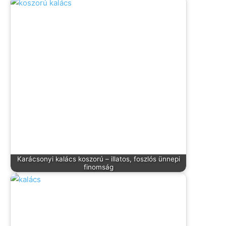
Karácsonyi kalács koszorú – illatos, foszlós ünnepi
finomság