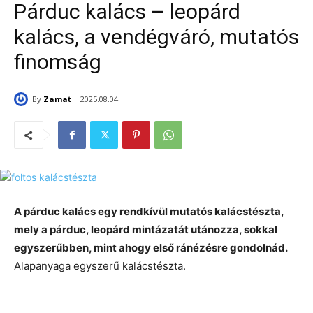
Párduc kalács – leopárd
kalács, a vendégváró, mutatós
finomság
By
Zamat
2025.08.04.
A párduc kalács egy rendkívül mutatós kalácstészta,
mely a párduc, leopárd mintázatát utánozza, sokkal
egyszerűbben, mint ahogy első ránézésre gondolnád.
Alapanyaga egyszerű kalácstészta.