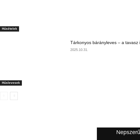
Húsételek
Tárkonyos bárányleves – a tavasz i
2025.10.31.
Húslevesek
A szerkesztő ajánlata
Nepszerű