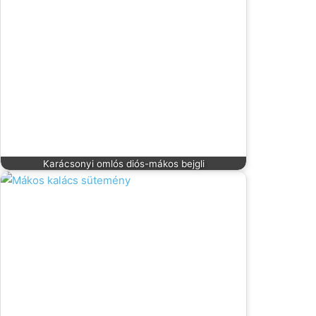
Karácsonyi omlós diós-mákos bejgli