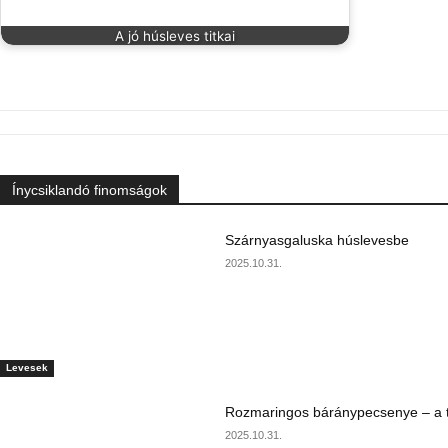
A jó húsleves titkai
Ínycsiklandó finomságok
Szárnyasgaluska húslevesbe
2025.10.31.
Levesek
Rozmaringos báránypecsenye – a ta
2025.10.31.