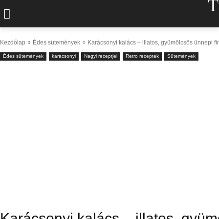
T
Kezdőlap
Édes sütemények
Karácsonyi kalács – illatos, gyümölcsös ünnepi 
Édes sütemények
karácsonyi
Nagyi receptjei
Retro receptek
Sütemények
Karácsonyi kalács – illatos, gyü