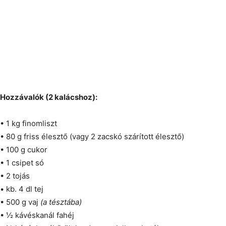
Hozzávalók (2 kalácshoz):
• 1 kg finomliszt
• 80 g friss élesztő (vagy 2 zacskó szárított élesztő)
• 100 g cukor
• 1 csipet só
• 2 tojás
• kb. 4 dl tej
• 500 g vaj
(a tésztába)
• ½ kávéskanál fahéj