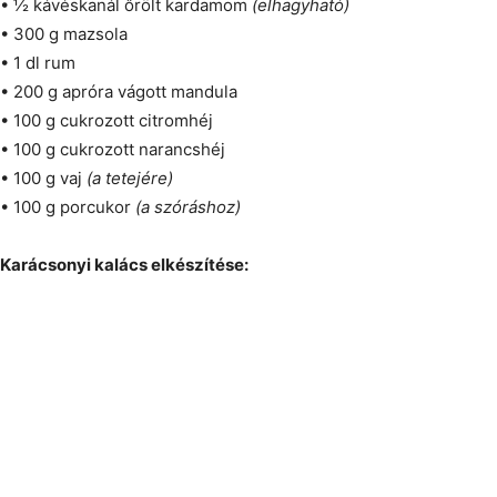
• ½ kávéskanál őrölt kardamom
(elhagyható)
• 300 g mazsola
• 1 dl rum
• 200 g apróra vágott mandula
• 100 g cukrozott citromhéj
• 100 g cukrozott narancshéj
• 100 g vaj
(a tetejére)
• 100 g porcukor
(a szóráshoz)
Karácsonyi kalács elkészítése: