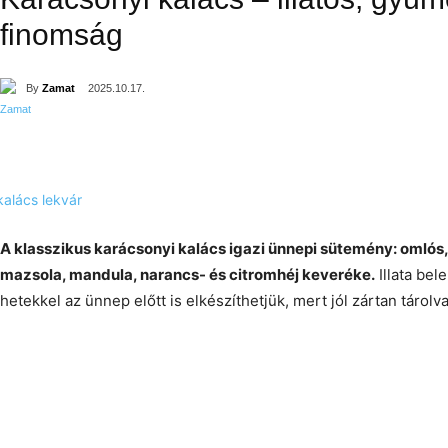
finomság
By
Zamat
2025.10.17.
A klasszikus karácsonyi kalács igazi ünnepi sütemény: omlós,
mazsola, mandula, narancs- és citromhéj keveréke.
Illata bel
hetekkel az ünnep előtt is elkészíthetjük, mert jól zártan tárolv