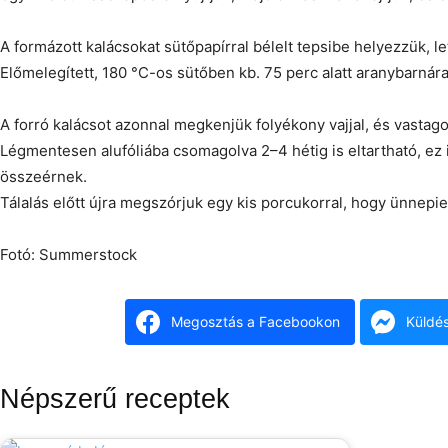
A formázott kalácsokat sütőpapírral bélelt tepsibe helyezzük, le
Előmelegített, 180 °C-os sütőben kb. 75 perc alatt aranybarnára
A forró kalácsot azonnal megkenjük folyékony vajjal, és vastag
Légmentesen alufóliába csomagolva 2–4 hétig is eltartható, ez i
összeérnek.
Tálalás előtt újra megszórjuk egy kis porcukorral, hogy ünnepi
Fotó: Summerstock
Megosztás a Facebookon
Küldé
Népszerű receptek