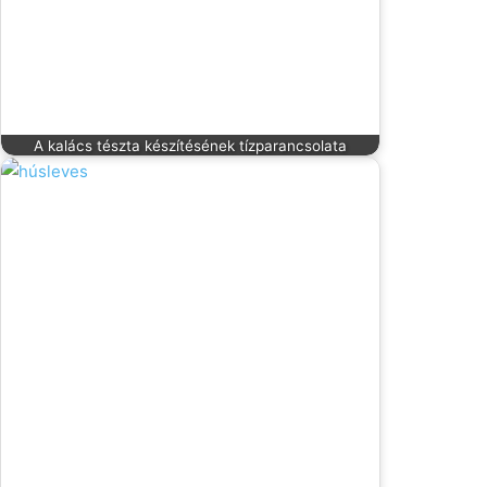
A kalács tészta készítésének tízparancsolata