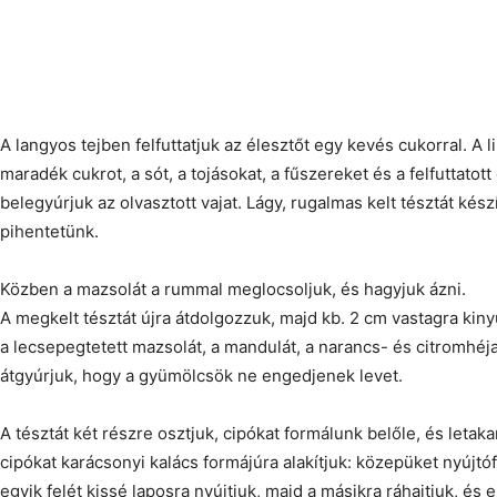
A langyos tejben felfuttatjuk az élesztőt egy kevés cukorral. A li
maradék cukrot, a sót, a tojásokat, a fűszereket és a felfuttatot
belegyúrjuk az olvasztott vajat. Lágy, rugalmas kelt tésztát kész
pihentetünk.
Közben a mazsolát a rummal meglocsoljuk, és hagyjuk ázni.
A megkelt tésztát újra átdolgozzuk, majd kb. 2 cm vastagra kinyú
a lecsepegtetett mazsolát, a mandulát, a narancs- és citromhéja
átgyúrjuk, hogy a gyümölcsök ne engedjenek levet.
A tésztát két részre osztjuk, cipókat formálunk belőle, és letak
cipókat karácsonyi kalács formájúra alakítjuk: közepüket nyújt
egyik felét kissé laposra nyújtjuk, majd a másikra ráhajtjuk, és