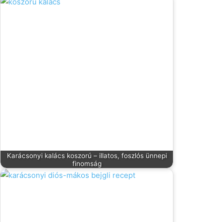
Karácsonyi kalács koszorú – illatos, foszlós ünnepi
finomság