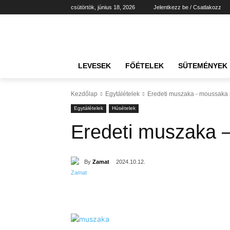
csütörtök, június 18, 2026
Jelentkezz be / Csatlakozz
LEVESEK
FŐÉTELEK
SÜTEMÉNYEK
Kezdőlap
Egytálételek
Eredeti muszaka - moussaka 
Egytálételek
Húsételek
Eredeti muszaka 
By
Zamat
2024.10.12.
Részvény