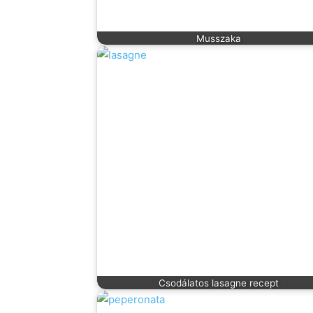
Musszaka
Csodálatos lasagne recept