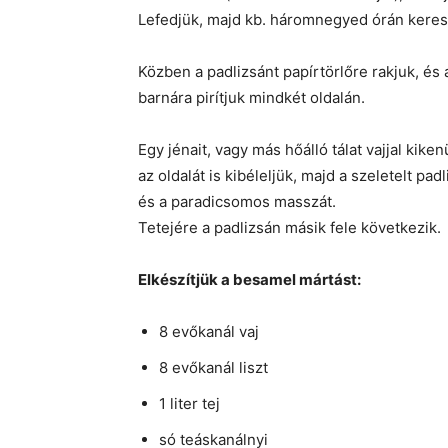
Lefedjük, majd kb. háromnegyed órán keresz
Közben a padlizsánt papírtörlőre rakjuk, és 
barnára pirítjuk mindkét oldalán.
Egy jénait, vagy más hőálló tálat vajjal kike
az oldalát is kibéleljük, majd a szeletelt pa
és a paradicsomos masszát.
Tetejére a padlizsán másik fele következik.
Elkészítjük a besamel mártást:
8 evőkanál vaj
8 evőkanál liszt
1 liter tej
só teáskanálnyi