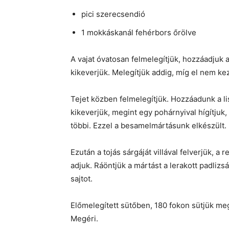
pici szerecsendió
1 mokkáskanál fehérbors őrölve
A vajat óvatosan felmelegítjük, hozzáadjuk 
kikeverjük. Melegítjük addig, míg el nem ke
Tejet közben felmelegítjük. Hozzáadunk a l
kikeverjük, megint egy pohárnyival hígítjuk
többi. Ezzel a besamelmártásunk elkészült. 
Ezután a tojás sárgáját villával felverjük, a
adjuk. Ráöntjük a mártást a lerakott padliz
sajtot.
Előmelegített sütőben, 180 fokon sütjük me
Megéri.