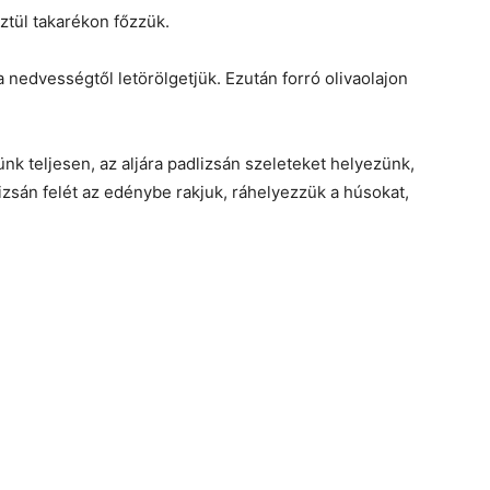
tül takarékon főzzük.
a nedvességtől letörölgetjük. Ezután forró olivaolajon
nünk teljesen, az aljára padlizsán szeleteket helyezünk,
dlizsán felét az edénybe rakjuk, ráhelyezzük a húsokat,