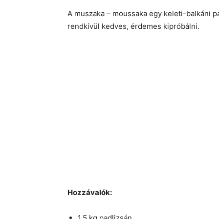
A muszaka – moussaka egy keleti-balkáni pa
rendkívül kedves, érdemes kipróbálni.
Hozzávalók:
1,5 kg padlizsán