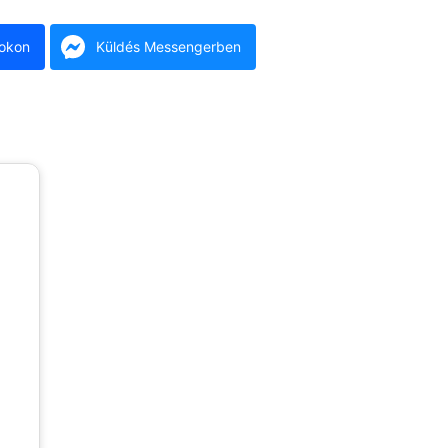
okon
Küldés Messengerben