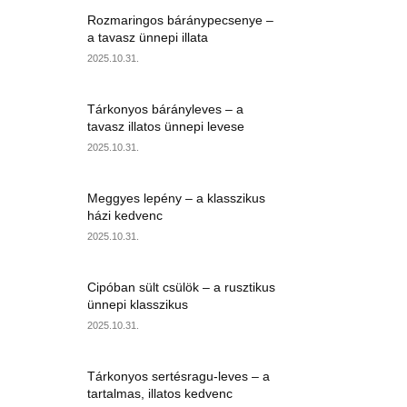
Rozmaringos báránypecsenye –
a tavasz ünnepi illata
2025.10.31.
Tárkonyos bárányleves – a
tavasz illatos ünnepi levese
2025.10.31.
Meggyes lepény – a klasszikus
házi kedvenc
2025.10.31.
Cipóban sült csülök – a rusztikus
ünnepi klasszikus
2025.10.31.
Tárkonyos sertésragu-leves – a
tartalmas, illatos kedvenc