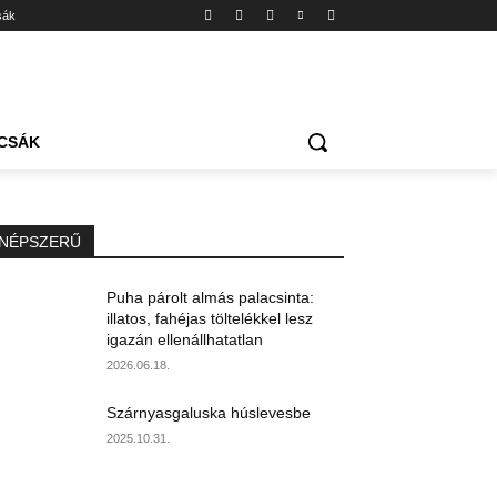
sák
CSÁK
NÉPSZERŰ
Puha párolt almás palacsinta:
illatos, fahéjas töltelékkel lesz
igazán ellenállhatatlan
2026.06.18.
Szárnyasgaluska húslevesbe
2025.10.31.