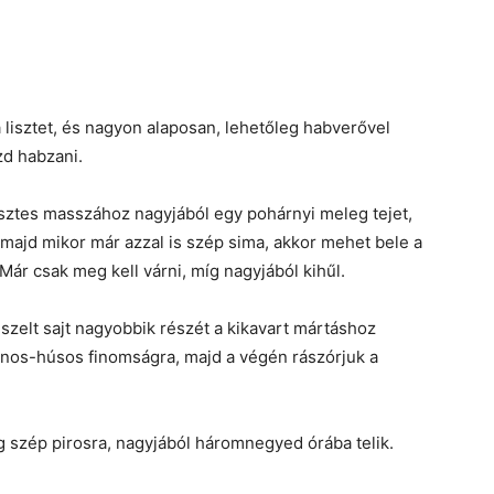
a lisztet, és nagyon alaposan, lehetőleg habverővel
zd habzani.
isztes masszához nagyjából egy pohárnyi meleg tejet,
, majd mikor már azzal is szép sima, akkor mehet bele a
Már csak meg kell várni, míg nagyjából kihűl.
 reszelt sajt nagyobbik részét a kikavart mártáshoz
sános-húsos finomságra, majd a végén rászórjuk a
g szép pirosra, nagyjából háromnegyed órába telik.