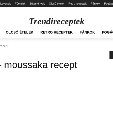
Levesek
Főételek
Sütemények
Olcsó ételek
Retro receptek
Fánkok
Pogác
Trendireceptek
OLCSÓ ÉTELEK
RETRO RECEPTEK
FÁNKOK
POGÁ
recept
– moussaka recept