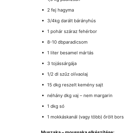
2 fej hagyma
3/4kg darált bárányhús
1 pohár száraz fehérbor
8-10 dbparadicsom
1 liter besamel mártás
3 tojássárgája
1/2 dl szűz olívaolaj
15 dkg reszelt kemény sajt
néhány dkg vaj – nem margarin
1 dkg só
1 mokkáskanál (vagy több) őrölt bors
Muszaka – moussaka elkészítése: