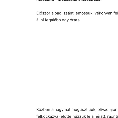
Először a padlizsánt lemossuk, vékonyan fel
állni legalább egy órára.
Közben a hagymát megtisztítjuk, olívaolajon
felkockázva (előtte húzzuk le a héját), ráöntj