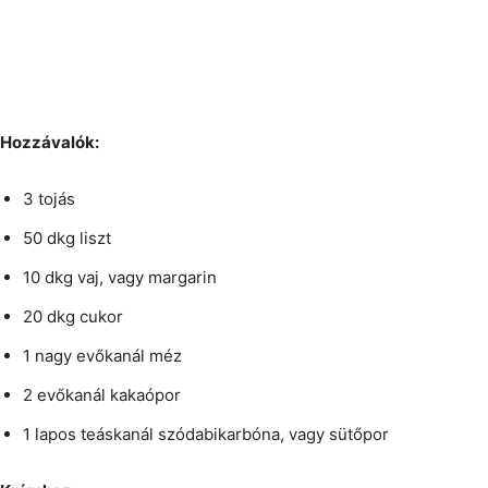
Hozzávalók:
3 tojás
50 dkg liszt
10 dkg vaj, vagy margarin
20 dkg cukor
1 nagy evőkanál méz
2 evőkanál kakaópor
1 lapos teáskanál szódabikarbóna, vagy sütőpor