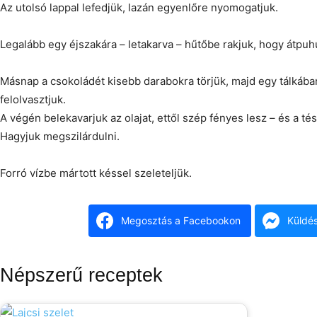
Az utolsó lappal lefedjük, lazán egyenlőre nyomogatjuk.
Legalább egy éjszakára – letakarva – hűtőbe rakjuk, hogy átpuh
Másnap a csokoládét kisebb darabokra törjük, majd egy tálkában
felolvasztjuk.
A végén belekavarjuk az olajat, ettől szép fényes lesz – és a tés
Hagyjuk megszilárdulni.
Forró vízbe mártott késsel szeleteljük.
Megosztás a Facebookon
Küldé
Népszerű receptek