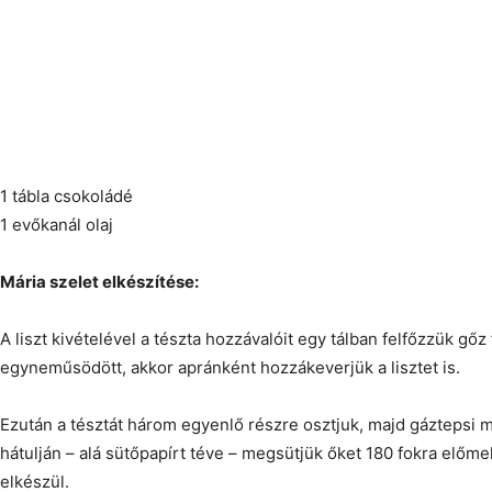
1 tábla csokoládé
1 evőkanál olaj
Mária szelet elkészítése:
A liszt kivételével a tészta hozzávalóit egy tálban felfőzzük gőz
egyneműsödött, akkor apránként hozzákeverjük a lisztet is.
Ezután a tésztát három egyenlő részre osztjuk, majd gáztepsi mé
hátulján – alá sütőpapírt téve – megsütjük őket 180 fokra előme
elkészül.