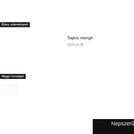
Édes sütemények
Sajtos stangli
2025.10.29.
Nagyi receptjei
A szerkesztő ajánlata
Nepszerű