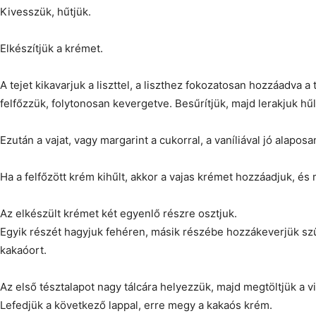
Kivesszük, hűtjük.
Elkészítjük a krémet.
A tejet kikavarjuk a liszttel, a liszthez fokozatosan hozzáadva a 
felfőzzük, folytonosan kevergetve. Besűrítjük, majd lerakjuk hűl
Ezután a vajat, vagy margarint a cukorral, a vaníliával jó alaposa
Ha a felfőzött krém kihűlt, akkor a vajas krémet hozzáadjuk, és
Az elkészült krémet két egyenlő részre osztjuk.
Egyik részét hagyjuk fehéren, másik részébe hozzákeverjük sz
kakaóort.
Az első tésztalapot nagy tálcára helyezzük, majd megtöltjük a 
Lefedjük a következő lappal, erre megy a kakaós krém.