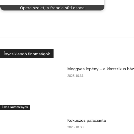
Opera szelet, a francia süti csoda
Ínycsiklandó finomságok
Meggyes lepény – a klasszikus ház
2025.10.31.
Édes sütemények
Kókuszos palacsinta
2025.10.30.