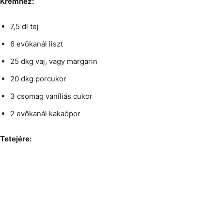
Krémhez:
7,5 dl tej
6 evőkanál liszt
25 dkg vaj, vagy margarin
20 dkg porcukor
3 csomag vaníliás cukor
2 evőkanál kakaópor
Tetejére: