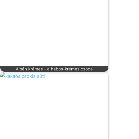
Albán krémes - a habos-krémes csoda