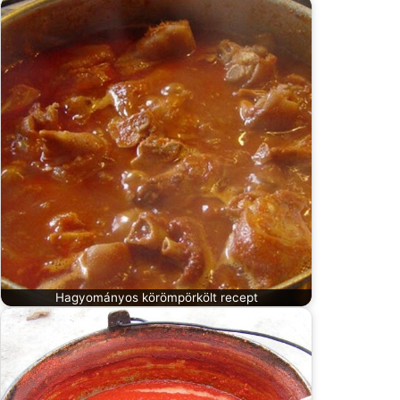
Hagyományos körömpörkölt recept