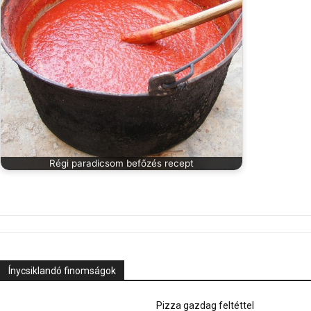
Régi paradicsom befőzés recept
Ínycsiklandó finomságok
Pizza gazdag feltéttel