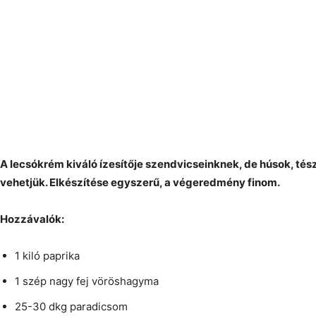
A lecsókrém kiváló ízesítője szendvicseinknek, de húsok, tés
vehetjük. Elkészítése egyszerű, a végeredmény finom.
Hozzávalók:
1 kiló paprika
1 szép nagy fej vöröshagyma
25-30 dkg paradicsom