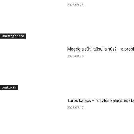
2025.09.23.
Uncategorized
Megég a süti, túlsül a hús? – a pr
2025.08.26.
praktikák
Túrós kalács – foszlós kalácstészta
2025.07.17.