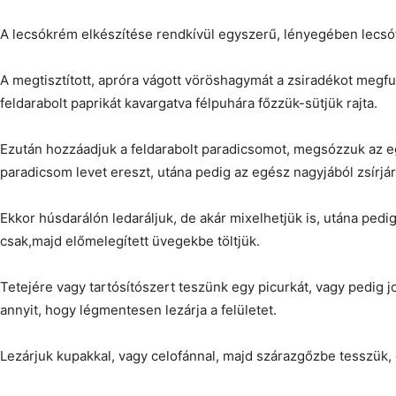
A lecsókrém elkészítése rendkívül egyszerű, lényegében lecsót
A megtisztított, apróra vágott vöröshagymát a zsiradékot megfut
feldarabolt paprikát kavargatva félpuhára főzzük-sütjük rajta.
Ezután hozzáadjuk a feldarabolt paradicsomot, megsózzuk az eg
paradicsom levet ereszt, utána pedig az egész nagyjából zsírjár
Ekkor húsdarálón ledaráljuk, de akár mixelhetjük is, utána pedig
csak,majd előmelegített üvegekbe töltjük.
Tetejére vagy tartósítószert teszünk egy picurkát, vagy pedig
annyit, hogy légmentesen lezárja a felületet.
Lezárjuk kupakkal, vagy celofánnal, majd szárazgőzbe tesszük, é