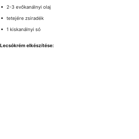
2-3 evőkanálnyi olaj
tetejére zsiradék
1 kiskanálnyi só
Lecsókrém elkészítése: