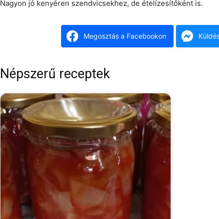
Nagyon jó kenyéren szendvicsekhez, de ételízesítőként is.
Megosztás a Facebookon
Küldé
Népszerű receptek