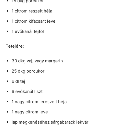
15 dkg porcukor
1 citrom reszelt héja
1 citrom kifacsart leve
1 evőkanál tejföl
Tetejére:
30 dkg vaj, vagy margarin
25 dkg porcukor
6 dl tej
6 evőkanál liszt
1 nagy citrom lereszelt héja
1 nagy citrom leve
lap megkenéséhez sárgabarack lekvár