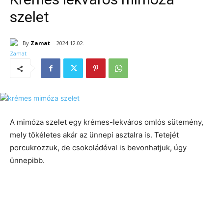
szelet
By
Zamat
2024.12.02.
A mimóza szelet egy krémes-lekváros omlós sütemény,
mely tökéletes akár az ünnepi asztalra is. Tetejét
porcukrozzuk, de csokoládéval is bevonhatjuk, úgy
ünnepibb.