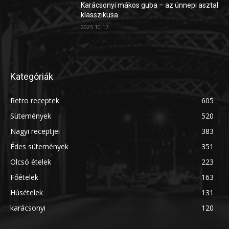
Karácsonyi mákos guba – az ünnepi asztal
klasszikusa
2025.10.17.
Kategóriák
Retro receptek
605
Sütemények
520
Nagyi receptjei
383
Édes sütemények
351
Olcsó ételek
223
Főételek
163
Húsételek
131
karácsonyi
120