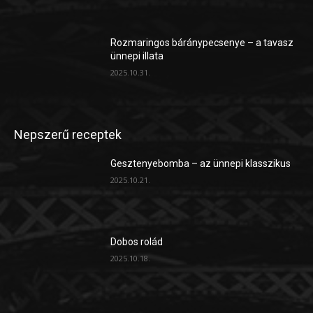
Rozmaringos báránypecsenye – a tavasz
ünnepi illata
2025.10.31.
Nepszerű receptek
Gesztenyebomba – az ünnepi klasszikus
2025.10.21.
Dobos rolád
2025.10.18.