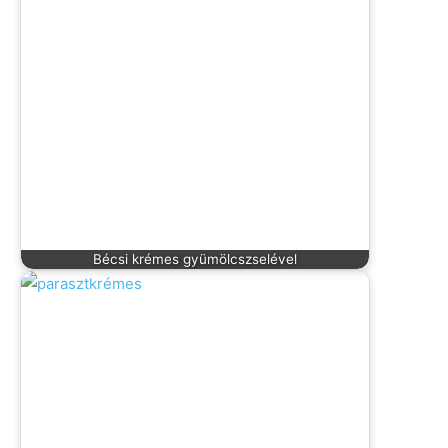
Bécsi krémes gyümölcszselével