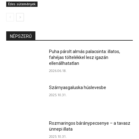
Édes sütemények
NÉPSZERŰ
Puha párolt almás palacsinta: illatos,
fahéjas töltelékkel lesz igazán
ellenállhatatlan
2026.06.18.
Szárnyasgaluska húslevesbe
2025.10.31.
Rozmaringos báránypecsenye – a tavasz
ünnepi illata
2025.10.31.