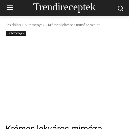
Trendireceptek
Kezdőlap
Sütemények
Krémes lekváros mimóza szelet
Sütemények
Krémes lekváros mimóza