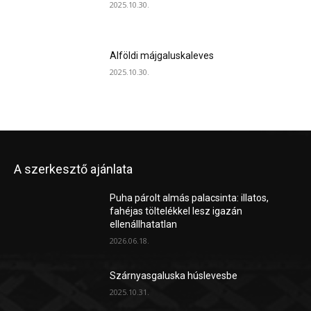
2025.10.30.
Alföldi májgaluskaleves
2025.10.30.
A szerkesztő ajánlata
Puha párolt almás palacsinta: illatos,
fahéjas töltelékkel lesz igazán
ellenállhatatlan
2026.06.18.
Szárnyasgaluska húslevesbe
2025.10.31.