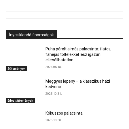
Ínycsiklandó finomságok
Puha párolt almás palacsinta: illatos,
fahéjas töltelékkel lesz igazán
ellenállhatatlan
2026.06.18.
Sütemények
Meggyes lepény – a klasszikus házi
kedvenc
2025.10.31.
Édes sütemények
Kókuszos palacsinta
2025.10.30.