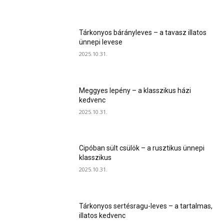
Tárkonyos bárányleves – a tavasz illatos
ünnepi levese
2025.10.31.
Meggyes lepény – a klasszikus házi
kedvenc
2025.10.31.
Cipóban sült csülök – a rusztikus ünnepi
klasszikus
2025.10.31.
Tárkonyos sertésragu-leves – a tartalmas,
illatos kedvenc