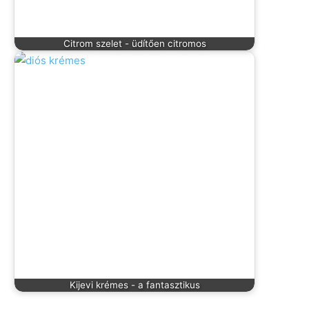
Citrom szelet - üdítően citromos
Kijevi krémes - a fantasztikus