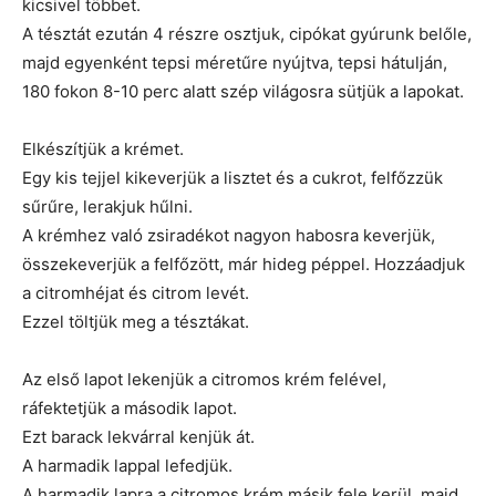
kicsivel többet.
A tésztát ezután 4 részre osztjuk, cipókat gyúrunk belőle,
majd egyenként tepsi méretűre nyújtva, tepsi hátulján,
180 fokon 8-10 perc alatt szép világosra sütjük a lapokat.
Elkészítjük a krémet.
Egy kis tejjel kikeverjük a lisztet és a cukrot, felfőzzük
sűrűre, lerakjuk hűlni.
A krémhez való zsiradékot nagyon habosra keverjük,
összekeverjük a felfőzött, már hideg péppel. Hozzáadjuk
a citromhéjat és citrom levét.
Ezzel töltjük meg a tésztákat.
Az első lapot lekenjük a citromos krém felével,
ráfektetjük a második lapot.
Ezt barack lekvárral kenjük át.
A harmadik lappal lefedjük.
A harmadik lapra a citromos krém másik fele kerül, majd