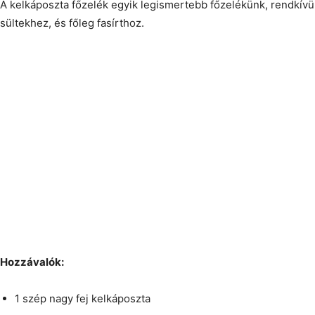
A kelkáposzta főzelék egyik legismertebb főzelékünk, rendkív
sültekhez, és főleg fasírthoz.
Hozzávalók:
1 szép nagy fej kelkáposzta