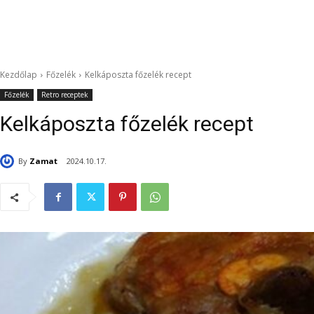
Kezdőlap
Főzelék
Kelkáposzta főzelék recept
Főzelék
Retro receptek
Kelkáposzta főzelék recept
By
Zamat
2024.10.17.