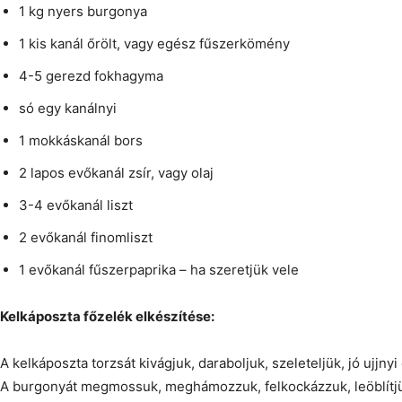
1 kg nyers burgonya
1 kis kanál őrölt, vagy egész fűszerkömény
4-5 gerezd fokhagyma
só egy kanálnyi
1 mokkáskanál bors
2 lapos evőkanál zsír, vagy olaj
3-4 evőkanál liszt
2 evőkanál finomliszt
1 evőkanál fűszerpaprika – ha szeretjük vele
Kelkáposzta főzelék elkészítése:
A kelkáposzta torzsát kivágjuk, daraboljuk, szeleteljük, jó ujjnyi
A burgonyát megmossuk, meghámozzuk, felkockázzuk, leöblítj