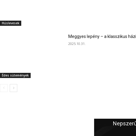
Húslevesek
Meggyes lepény – a klasszikus ház
2025.10.31.
Édes sütemények
A szerkesztő ajánlata
Nepszerű