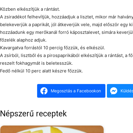
Közben elkészítjük a rántást.
A zsiradékot felhevítjük, hozzáadjuk a lisztet, mikor már halvá
belekeverjük a paprikát, jól átkeverjük vele, majd először egy ki
hozzáadunk egy merőkanál forró káposztalevet, simára keverjük,
főzelék alaphoz adjuk.
Kavargatva forrástól 10 percig főzzük, és elkészül.
A zsírból, lisztből és a pirospaprikából elkészítjük a rántást, a 
reszelt fokhagymát is beletesszük.
Fedő nélkül 10 perc alatt készre főzzük.
Megosztás a Facebookon
Küldé
Népszerű receptek