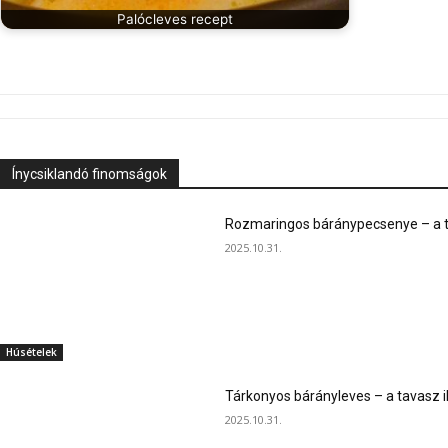
Palócleves recept
Ínycsiklandó finomságok
Rozmaringos báránypecsenye – a ta
2025.10.31.
Húsételek
Tárkonyos bárányleves – a tavasz i
2025.10.31.