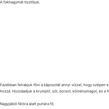
A fokhagymát tisztítjuk.
Fazékban felrakjuk főni a káposztát annyi vízzel, hogy szépen ell
hozzá. Hozzáadjuk a krumplit, sót, borsot, köménymagot, és a 
Nagyjából félóra alatt puhára fő.