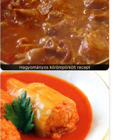
Hagyományos körömpörkölt recept