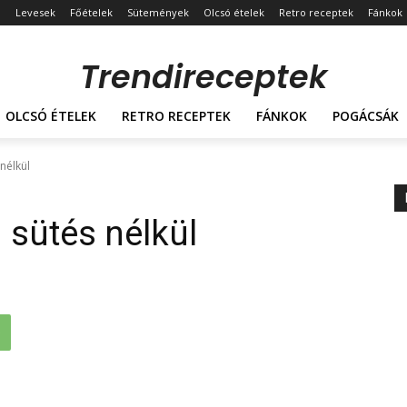
Levesek
Főételek
Sütemények
Olcsó ételek
Retro receptek
Fánkok
Trendireceptek
OLCSÓ ÉTELEK
RETRO RECEPTEK
FÁNKOK
POGÁCSÁK
nélkül
sütés nélkül