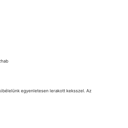
szhab
kibélelünk egyenletesen lerakott keksszel. Az