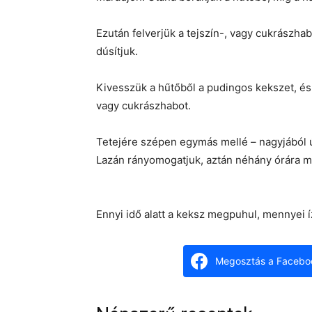
Ezután felverjük a tejszín-, vagy cukrászha
dúsítjuk.
Kivesszük a hűtőből a pudingos kekszet, és 
vagy cukrászhabot.
Tetejére szépen egymás mellé – nagyjából úg
Lazán rányomogatjuk, aztán néhány órára m
Ennyi idő alatt a keksz megpuhul, mennyei í
Megosztás a Facebo