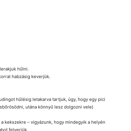
erakjuk hűlni.
korral habzásig keverjük.
udingot hűlésig letakarva tartjuk, úgy, hogy egy pici
bebőrösödni, utána könnyű lesz dolgozni vele)
 a kekszekre – vigyázunk, hogy mindegyik a helyén
bot felverjük.