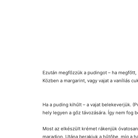
Ezután megfőzzük a pudingot – ha megfőtt, l
Közben a margarint, vagy vajat a vaníliás cu
Ha a puding kihűlt – a vajat belekeverjük. (P
hely legyen a gőz távozására. Így nem fog 
Most az elkészült krémet rákenjük óvatosan
maradjon. Utána berakjuk a hűtőbe, míg a ha