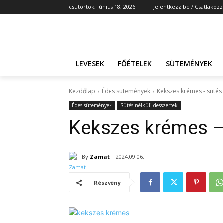
csütörtök, június 18, 2026
Jelentkezz be / Csatlakozz
LEVESEK
FŐÉTELEK
SÜTEMÉNYEK
Kezdőlap
Édes sütemények
Kekszes krémes - sütés 
Édes sütemények
Sütés nélküli desszertek
Kekszes krémes – 
By
Zamat
2024.09.06.
Részvény