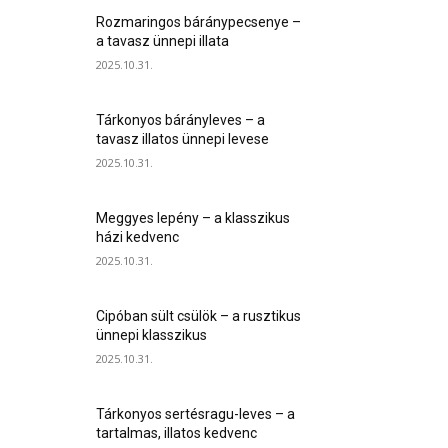
Rozmaringos báránypecsenye –
a tavasz ünnepi illata
2025.10.31.
Tárkonyos bárányleves – a
tavasz illatos ünnepi levese
2025.10.31.
Meggyes lepény – a klasszikus
házi kedvenc
2025.10.31.
Cipóban sült csülök – a rusztikus
ünnepi klasszikus
2025.10.31.
Tárkonyos sertésragu-leves – a
tartalmas, illatos kedvenc