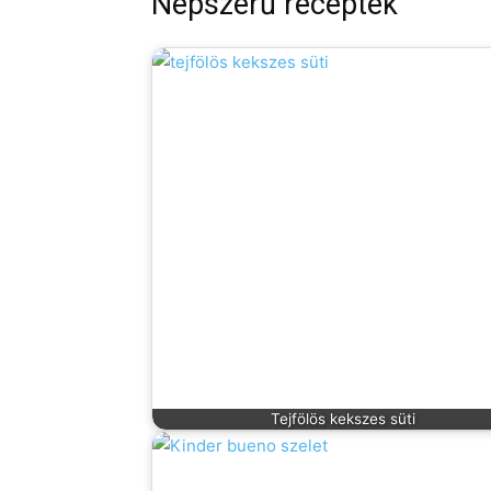
Népszerű receptek
Tejfölös kekszes süti