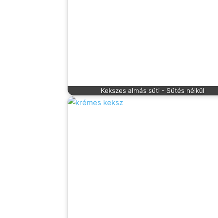
Kekszes almás süti - Sütés nélkül