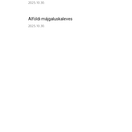
2025.10.30.
Alföldi májgaluskaleves
2025.10.30.