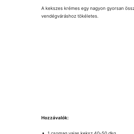
A kekszes krémes egy nagyon gyorsan össz
vendégváráshoz tökéletes.
Hozzávalók:
1 csomag vajas keksz 40-50 dkg