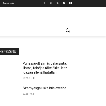
Pogácsák
NÉPSZERŰ
Puha párolt almás palacsinta:
illatos, fahéjas töltelékkel lesz
igazán ellenállhatatlan
2026.06.18.
Szárnyasgaluska húslevesbe
2025.10.31.