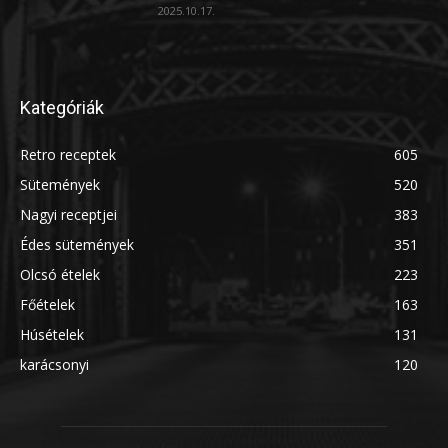
2025.10.17.
Kategóriák
Retro receptek
605
Sütemények
520
Nagyi receptjei
383
Édes sütemények
351
Olcsó ételek
223
Főételek
163
Húsételek
131
karácsonyi
120