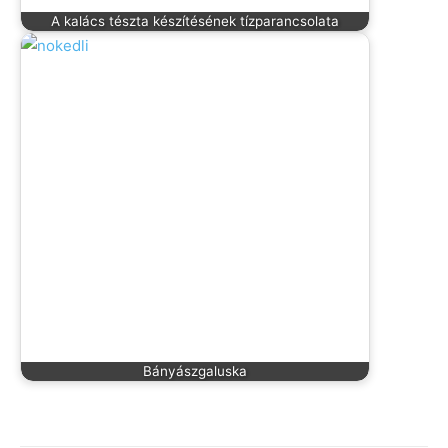
A kalács tészta készítésének tízparancsolata
Bányászgaluska