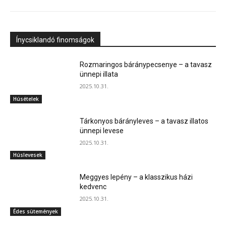
Ínycsiklandó finomságok
Rozmaringos báránypecsenye – a tavasz
ünnepi illata
2025.10.31.
Húsételek
Tárkonyos bárányleves – a tavasz illatos
ünnepi levese
2025.10.31.
Húslevesek
Meggyes lepény – a klasszikus házi
kedvenc
2025.10.31.
Édes sütemények