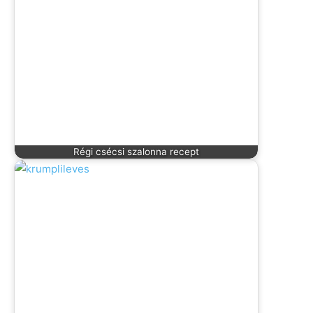
Régi csécsi szalonna recept