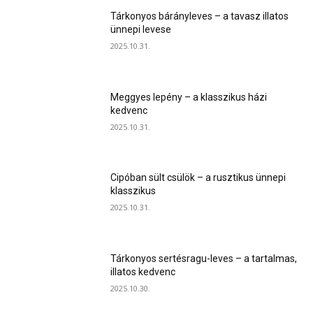
Tárkonyos bárányleves – a tavasz illatos
ünnepi levese
2025.10.31.
Meggyes lepény – a klasszikus házi
kedvenc
2025.10.31.
Cipóban sült csülök – a rusztikus ünnepi
klasszikus
2025.10.31.
Tárkonyos sertésragu-leves – a tartalmas,
illatos kedvenc
2025.10.30.