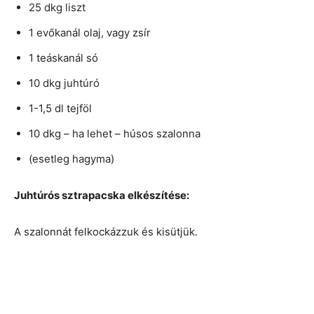
25 dkg liszt
1 evőkanál olaj, vagy zsír
1 teáskanál só
10 dkg juhtúró
1-1,5 dl tejföl
10 dkg – ha lehet – húsos szalonna
(esetleg hagyma)
Juhtúrós sztrapacska elkészítése:
A szalonnát felkockázzuk és kisütjük.