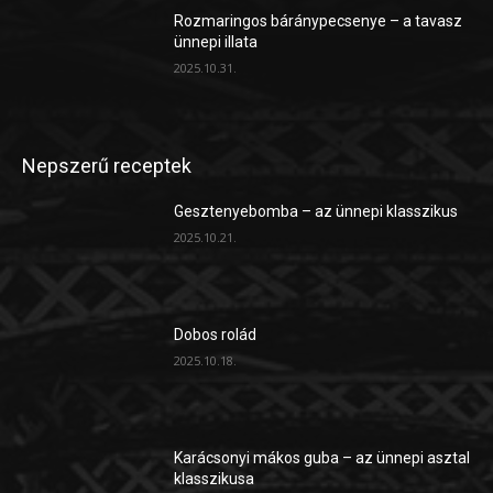
Rozmaringos báránypecsenye – a tavasz
ünnepi illata
2025.10.31.
Nepszerű receptek
Gesztenyebomba – az ünnepi klasszikus
2025.10.21.
Dobos rolád
2025.10.18.
Karácsonyi mákos guba – az ünnepi asztal
klasszikusa