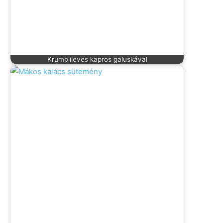
Krumplileves kapros galuskával