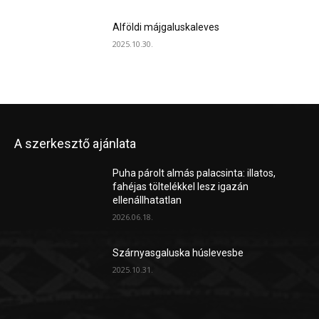
Alföldi májgaluskaleves
2025.10.30.
A szerkesztő ajánlata
Puha párolt almás palacsinta: illatos,
fahéjas töltelékkel lesz igazán
ellenállhatatlan
2026.06.18.
Szárnyasgaluska húslevesbe
2025.10.31.