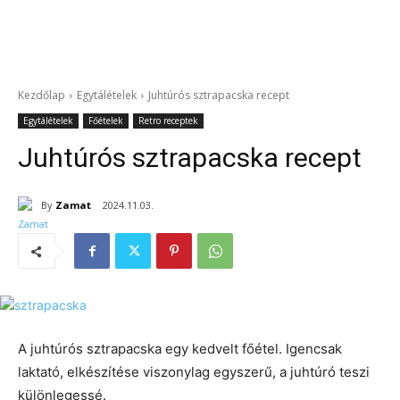
Kezdőlap
Egytálételek
Juhtúrós sztrapacska recept
Egytálételek
Főételek
Retro receptek
Juhtúrós sztrapacska recept
By
Zamat
2024.11.03.
A juhtúrós sztrapacska egy kedvelt főétel. Igencsak
laktató, elkészítése viszonylag egyszerű, a juhtúró teszi
különlegessé.