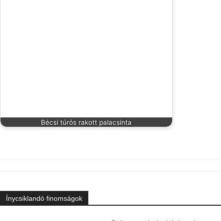
Bécsi túrós rakott palacsinta
Ínycsiklandó finomságok