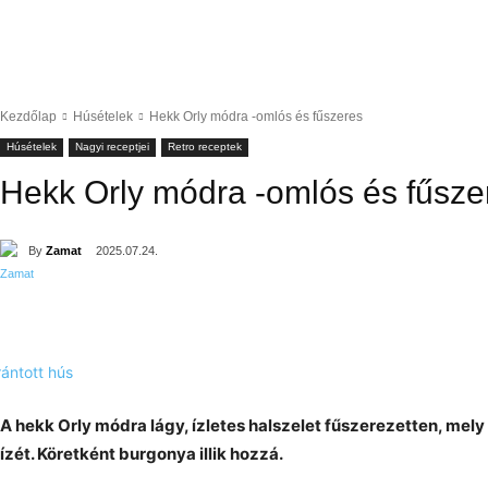
Kezdőlap
Húsételek
Hekk Orly módra -omlós és fűszeres
Húsételek
Nagyi receptjei
Retro receptek
Hekk Orly módra -omlós és fűsze
By
Zamat
2025.07.24.
A hekk Orly módra lágy, ízletes halszelet fűszerezetten, mel
ízét. Köretként burgonya illik hozzá.