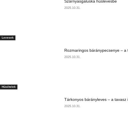
Szárnyasgaluska húslevesbe
2025.10.31.
Levesek
Rozmaringos báránypecsenye – a ta
2025.10.31.
Húsételek
Tárkonyos bárányleves – a tavasz i
2025.10.31.