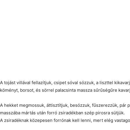
A tojást villával fellazítjuk, csipet sóval sózzuk, a liszttel kikav
köményt, borsot, és sörrel palacsinta massza sűrűségűre kavar
A hekket megmossuk, áttisztítjuk, besózzuk, fűszerezzük, pár pe
masszába mártás után forró zsiradékban szép pirosra sütjük.
A zsiradéknak közepesen forrónak kell lenni, mert elég vastagok