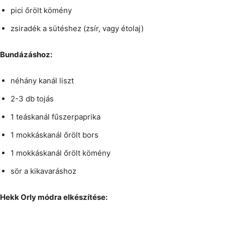
pici őrölt kömény
zsiradék a sütéshez (zsír, vagy étolaj)
Bundázáshoz:
néhány kanál liszt
2-3 db tojás
1 teáskanál fűszerpaprika
1 mokkáskanál őrölt bors
1 mokkáskanál őrölt kömény
sör a kikavaráshoz
Hekk Orly módra elkészítése: