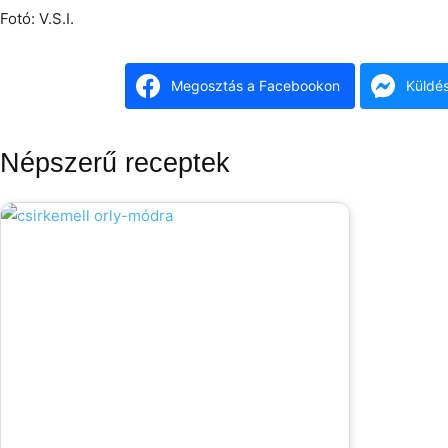
Fotó: V.S.I.
Megosztás a Facebookon
Küldé
Népszerű receptek