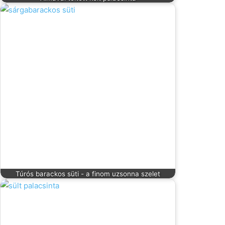
Túrós barackos süti - a finom uzsonna szelet