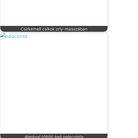
Csirkemell csíkok orly-masszában
Almával töltött kelt palacsinta