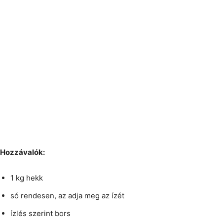
Hozzávalók:
1 kg hekk
só rendesen, az adja meg az ízét
ízlés szerint bors