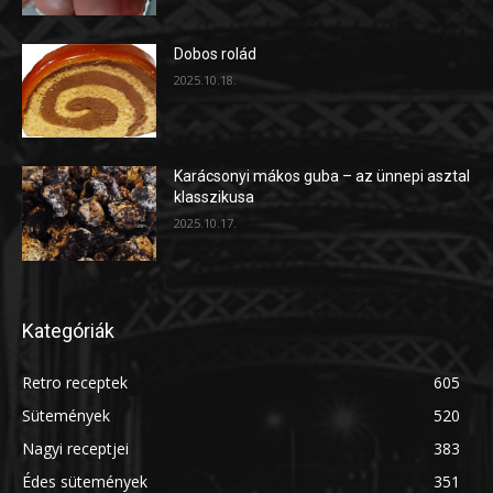
Dobos rolád
2025.10.18.
Karácsonyi mákos guba – az ünnepi asztal
klasszikusa
2025.10.17.
Kategóriák
Retro receptek
605
Sütemények
520
Nagyi receptjei
383
Édes sütemények
351