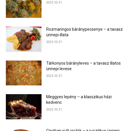
2025.10.31.
Rozmaringos báránypecsenye – a tavasz
ünnepi illata
2025.10.31.
Tárkonyos bárányleves – a tavasz illatos
ünnepi levese
2025.10.31.
Meggyes lepény – a klasszikus házi
kedvenc
2025.10.31.
Cipóban sült csülök – a rusztikus ünnepi