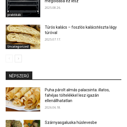
megoldása ez lesz
2025.08.26.
praktikák
Túrós kalács – foszlós kalácstészta lágy
túróval
2025.07.17.
Uncategorized
NÉPSZERŰ
Puha párolt almás palacsinta: illatos,
fahéjas töltelékkel lesz igazán
ellenállhatatlan
2026.06.18.
Szárnyasgaluska húslevesbe