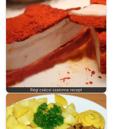
Régi csécsi szalonna recept