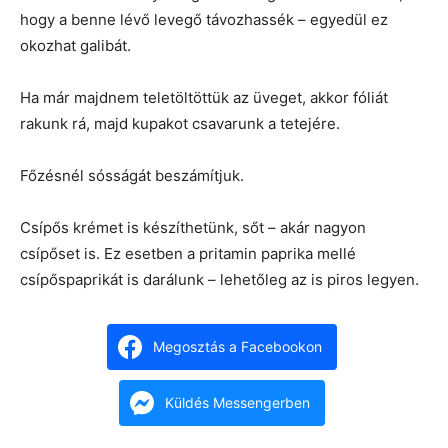
hogy a benne lévő levegő távozhassék – egyedül ez
okozhat galibát.
Ha már majdnem teletöltöttük az üveget, akkor fóliát
rakunk rá, majd kupakot csavarunk a tetejére.
Főzésnél sósságát beszámítjuk.
Csípős krémet is készíthetünk, sőt – akár nagyon
csípőset is. Ez esetben a pritamin paprika mellé
csípőspaprikát is darálunk – lehetőleg az is piros legyen.
Megosztás a Facebookon
Küldés Messengerben