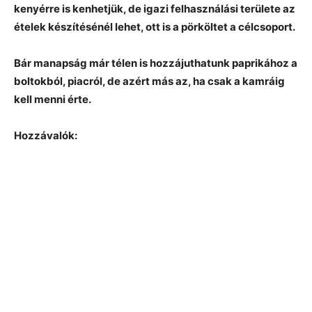
kenyérre is kenhetjük, de igazi felhasználási területe az
ételek készítésénél lehet, ott is a pörköltet a célcsoport.
Bár manapság már télen is hozzájuthatunk paprikához a
boltokból, piacról, de azért más az, ha csak a kamráig
kell menni érte.
Hozzávalók: