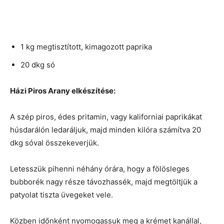
1 kg megtisztított, kimagozott paprika
20 dkg só
Házi Piros Arany elkészítése:
A szép piros, édes pritamin, vagy kaliforniai paprikákat
húsdarálón ledaráljuk, majd minden kilóra számítva 20
dkg sóval összekeverjük.
Letesszük pihenni néhány órára, hogy a fölösleges
bubborék nagy része távozhassék, majd megtöltjük a
patyolat tiszta üvegeket vele.
Közben időnként nyomogassuk meg a krémet kanállal,