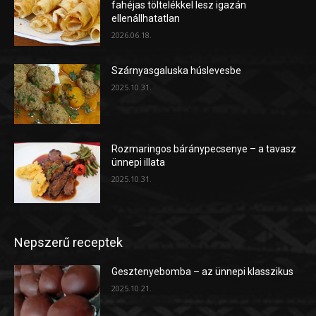
fahéjas töltelékkel lesz igazán
ellenállhatatlan
2026.06.18.
Szárnyasgaluska húslevesbe
2025.10.31.
Rozmaringos báránypecsenye – a tavasz
ünnepi illata
2025.10.31.
Nepszerű receptek
Gesztenyebomba – az ünnepi klasszikus
2025.10.21.