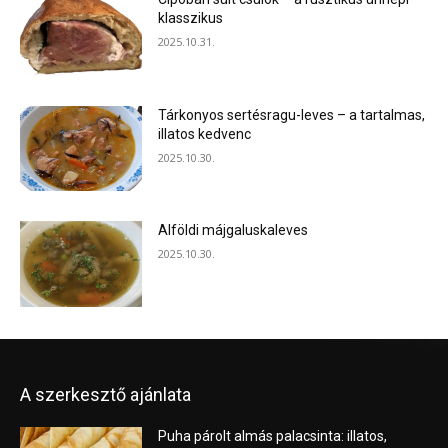
klasszikus
2025.10.31.
Tárkonyos sertésragu-leves – a tartalmas,
illatos kedvenc
2025.10.30.
Alföldi májgaluskaleves
2025.10.30.
A szerkesztő ajánlata
Puha párolt almás palacsinta: illatos,