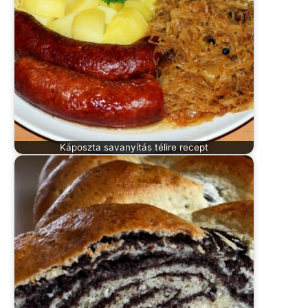
Káposzta savanyítás télire recept