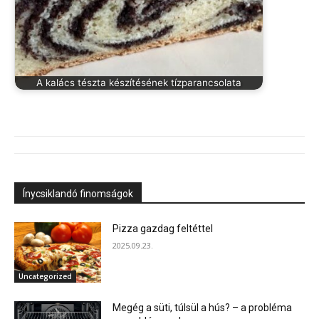
A kalács tészta készítésének tízparancsolata
Ínycsiklandó finomságok
Pizza gazdag feltéttel
2025.09.23.
Uncategorized
Megég a süti, túlsül a hús? – a probléma