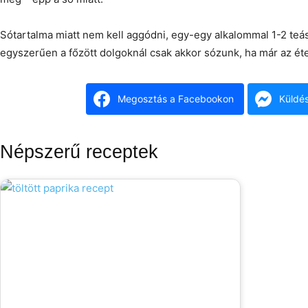
Sótartalma miatt nem kell aggódni, egy-egy alkalommal 1-2 teá
egyszerűen a főzött dolgoknál csak akkor sózunk, ha már az éte
Megosztás a Facebookon
Küldé
Népszerű receptek