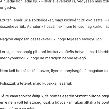
A húsdarálón ledaráljuk – akár a leveleket is, vegyesen más zöl
engedve.
Ezután lemérjük a zöldségeket, majd kilónként 20 dkg asztali –
összekeverjük. Adhatunk hozzá maximum fél csomag kurkumát 
Nagyon alaposan összekeverjük, hogy teljesen elvegyüljön.
Lerakjuk másnapig pihenni letakarva hűvös helyen, majd kiseb
megnyomkodjuk, hogy ne maradjon benne levegő.
Nem kell hozzá tartósítószer, ilyen mennyiségű só magában tart
Fóliázzuk a tetejét, majd kupakkal lezárjuk
Télre kamrapolcra állítjuk, felbontás esetén viszont hűtőbe rak
erre nem volt lehetőség, csak a hűvös kamrában álltak a felbo
meg – épp a só miatt.