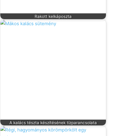
Rakott kelkáposzta
A kalács tészta készítésének tízparancsolata