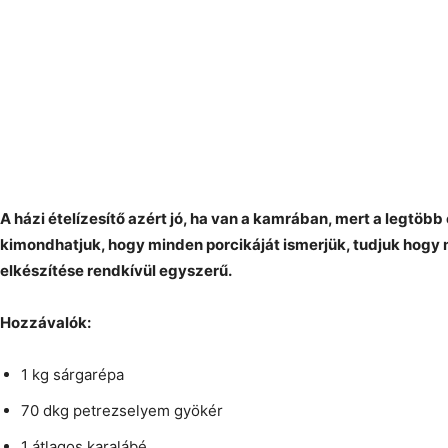
A házi ételízesítő azért jó, ha van a kamrában, mert a legtöbb ét
kimondhatjuk, hogy minden porcikáját ismerjük, tudjuk hogy 
elkészítése rendkívül egyszerű.
Hozzávalók:
1 kg sárgarépa
70 dkg petrezselyem gyökér
1 átlagos karalábé