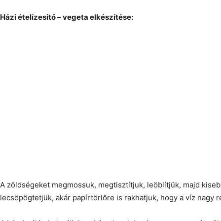
Házi ételízesítő – vegeta elkészítése:
A zöldségeket megmossuk, megtisztítjuk, leöblítjük, majd kise
lecsöpögtetjük, akár papírtörlőre is rakhatjuk, hogy a víz nagy 