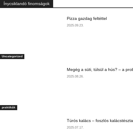
Ínycsiklandó finomságok
Pizza gazdag feltéttel
2025.09.23.
Uncategorized
Megég a süti, túlsül a hús? – a pr
2025.08.26.
praktikák
Túrós kalács – foszlós kalácstészta
2025.07.17.