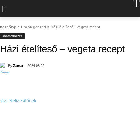
T
Kezdőlap
Uncategorized
Házi ételíteső - vegeta recept
Uncategorized
Házi ételíteső – vegeta recept
By
Zamat
2024.08.22.